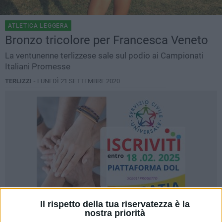
ATLETICA LEGGERA
Bronzo tricolore per Francesca Veneto
La ventunenne terlizzese sale sul podio ai Campionati
Italiani Promesse
TERLIZZI -
LUNEDÌ 21 SETTEMBRE 2020
Il rispetto della tua riservatezza è la
nostra priorità