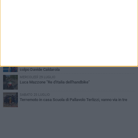
LUNEDÌ 3 AGOSTO
Paracanoa, Michele Guastamacchia è bicampione d'Italia
DOMENICA 2 AGOSTO
Serie D femminile, ecco gli organici: presente anche Scuola di
Pallavolo
SABATO 1 AGOSTO
Diramati gli organici della serie C di volley maschile, c'è Scuola di
Pallavolo Terlizzi
VENERDÌ 31 LUGLIO
Serie C maschile, Scuola di Pallavolo Terlizzi mette a segno il
colpo Davide Caldarola
MERCOLEDÌ 29 LUGLIO
Luca Mazzone "Re d'Italia dell'handbike"
SABATO 25 LUGLIO
Terremoto in casa Scuola di Pallavolo Terlizzi, vanno via in tre