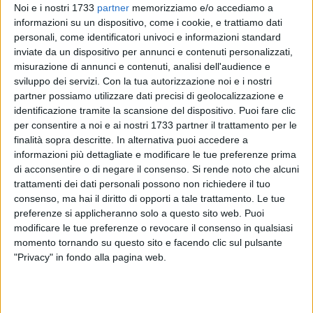
Noi e i nostri 1733
partner
memorizziamo e/o accediamo a
informazioni su un dispositivo, come i cookie, e trattiamo dati
375
personali, come identificatori univoci e informazioni standard
inviate da un dispositivo per annunci e contenuti personalizzati,
misurazione di annunci e contenuti, analisi dell'audience e
sviluppo dei servizi.
Con la tua autorizzazione noi e i nostri
Nel penultimo sabato di settembre di questo strano 2020, è
partner possiamo utilizzare dati precisi di geolocalizzazione e
arrivata una lieta notizia per lo sport terlizzese. A regalare la
identificazione tramite la scansione del dispositivo. Puoi fare clic
gioia a tutti i suoi concittadini e tifosi è ancora una volta
per consentire a noi e ai nostri 1733 partner il trattamento per le
Francesca Veneto
. L'atleta terlizzese è difatti giunta terza nei
finalità sopra descritte. In alternativa puoi accedere a
400 metri dei Campionati Italiani Promesse di Atletica
informazioni più dettagliate e modificare le tue preferenze prima
Leggera
in corso allo stadio 'Carlo Zecchini' di Grosseto.
di acconsentire o di negare il consenso.
Si rende noto che alcuni
trattamenti dei dati personali possono non richiedere il tuo
consenso, ma hai il diritto di opporti a tale trattamento. Le tue
L'atleta in forza all'Atletica Firenze Marathon, nella prova del
preferenze si applicheranno solo a questo sito web. Puoi
giro di pista svoltasi sulle corsie toscane, ha conquistato il
modificare le tue preferenze o revocare il consenso in qualsiasi
bronzo con il tempo di 54"04, migliorando così il suo
momento tornando su questo sito e facendo clic sul pulsante
personale di ben 6 decimi, visto che il suo miglior tempo
"Privacy" in fondo alla pagina web.
sulla distanza era di 54"65, stabilito nel mese di luglio a
Pescara nella prima apparizione dopo il lockdown. A fare
meglio della Veneto sono state Rebecca Borgia (G.A.