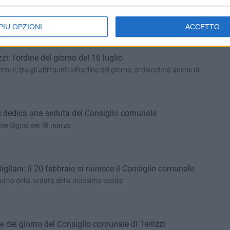
 28 settembre si riunisce il Consiglio comunale di Terlizzi
l giorno dell'assise convocata da Giampaolo Sigrisi
PIÙ OPZIONI
ACCETTO
i: l'ordine del giorno del 16 luglio
e, tra gli altri punti all'ordine del giorno, si discuterà anche di
izzi dedica una seduta del Consiglio comunale
e Sigrisi per l'8 marzo
gliani: il 20 febbraio si riunisce il Consiglio comunale
 giorno della seduta della massima assise
ne del giorno del Consiglio comunale di Terlizzi