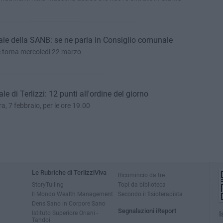
le della SANB: se ne parla in Consiglio comunale
e torna mercoledì 22 marzo
e di Terlizzi: 12 punti all'ordine del giorno
, 7 febbraio, per le ore 19.00
Le Rubriche di TerlizziViva
Ricomincio da tre
StoryTulling
Topi da biblioteca
Il Mondo Wealth Management
Secondo il fisioterapista
Dens Sano in Corpore Sano
Segnalazioni iReport
Istituto Superiore Oriani -
I
Tandoi