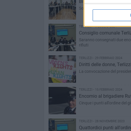
Bilancio di previsione, il
Solo due i punti all'ordine de
TERLIZZI - 9 LUGLIO 2024
Consiglio comunale Terlizz
Saranno consegnati due encomi 
rifiuti
TERLIZZI - 29 FEBBRAIO 2024
Diritti delle donne, Terl
La convocazione del president
TERLIZZI - 15 FEBBRAIO 2024
Encomio al brigadiere Ruti
Cinque i punti all'ordine del
TERLIZZI - 28 NOVEMBRE 2023
Quattordici punti all'ordi