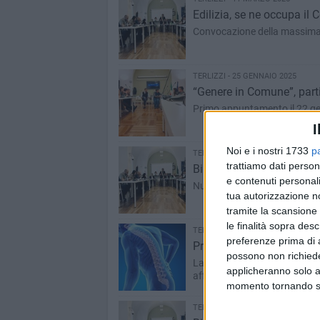
Edilizia, se ne occupa il 
Convocazione della massima 
TERLIZZI - 25 GENNAIO 2025
“Genere in Comune”, partit
Primo appuntamento il 22 g
I
Noi e i nostri 1733
p
TERLIZZI - 17 DICEMBRE 2024
trattiamo dati person
Bilancio consolidato, se 
e contenuti personali
Nuova convocazione della m
tua autorizzazione no
tramite la scansione 
le finalità sopra des
TERLIZZI - 21 NOVEMBRE 2024
preferenze prima di 
Prendersi cura delle ossa:
possono non richieder
La dottoressa Giulia Papagni g
applicheranno solo a
affrontare le patologie osteoa
momento tornando su 
TERLIZZI - 25 SETTEMBRE 2024