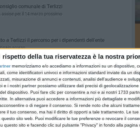
Consiglio comunale di Terlizzi
assise per il 14 marzo prossimo
o a Terlizzi il percorso per i dipendenti dell'ente
ennaio scorso
l rispetto della tua riservatezza è la nostra prior
artner
memorizziamo e/o accediamo a informazioni su un dispositivo, c
ali, come identificatori univoci e informazioni standard inviate da un di
ne discute nel Consiglio comunale del 20 dicembre
zzati, misurazione di annunci e contenuti, analisi dell'audience e svilupp
assima assise
i e i nostri partner possiamo utilizzare dati precisi di geolocalizzazione 
del dispositivo. Puoi fare clic per consentire a noi e ai nostri 1733 partn
critte. In alternativa puoi accedere a informazioni più dettagliate e modif
acconsentire o di negare il consenso.
Si rende noto che alcuni trattamen
 incontri gratuiti a Ruvo di Puglia, Corato e Terlizzi
e il tuo consenso, ma hai il diritto di opporti a tale trattamento. Le tue
uiderà i cittadini alla scoperta di consigli utili per prevenire e
 questo sito web. Puoi modificare le tue preferenze o revocare il conse
rticolari
questo sito e facendo clic sul pulsante "Privacy" in fondo alla pagina