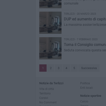
comunale
TERLIZZI - 20 MARZO 2023
DUP ed aumento di capita
La massima assise terlizzes
TERLIZZI - 7 FEBBRAIO 2023
Torna il Consiglio comunal
Seduta convocata questa sera
1
2
3
4
5
Successiva
Notizie da Terlizzi
Politica
Enti locali
Vita di città
Territorio
Notizie sportive
Corsivi
Calcio
No Comment
Tennis