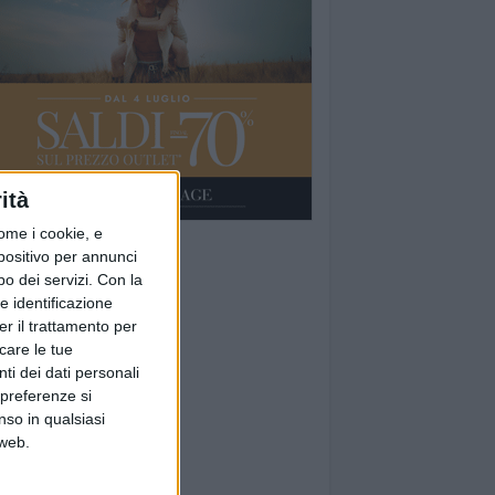
ità
ome i cookie, e
spositivo per annunci
o dei servizi.
Con la
e identificazione
er il trattamento per
icare le tue
ti dei dati personali
 preferenze si
nso in qualsiasi
 web.