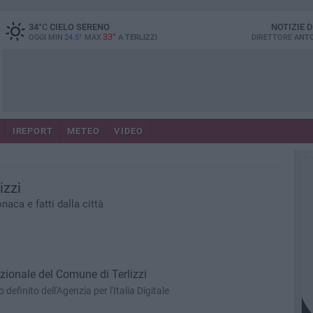
34
°C
CIELO SERENO
NOTIZIE 
33°
OGGI MIN
24.5°
MAX
A
TERLIZZI
DIRETTORE
ANTO
IREPORT
METEO
VIDEO
izzi
naca e fatti dalla città
tuzionale del Comune di Terlizzi
definito dell'Agenzia per l'Italia Digitale