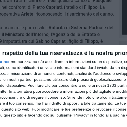
uli
, da
16 a 11 anni e 7 mesi
quella a carico di
Pasquale
 nei confronti di
Pietro Capriati
, fratello di
Filippo
. La
cooperativa
Ariete
, riconoscendo il risarcimento del danno.
arcire le parti civili: l'
Autorità di Sistema Portuale del
 Ministero dell'Interno, l'Agenzia delle Entrate e
 9 imputati, tra cui
Sabino Capriati
, figlio di
Filippo,
è
do.
l rispetto della tua riservatezza è la nostra prior
artner
memorizziamo e/o accediamo a informazioni su un dispositivo, c
ali, come identificatori univoci e informazioni standard inviate da un di
zzati, misurazione di annunci e contenuti, analisi dell'audience e svilupp
8 AGOSTO 2026
i e i nostri partner possiamo utilizzare dati precisi di geolocalizzazione 
amma di
Vincenzo Di Palo è il nuovo
priore della Confraternita di
del dispositivo. Puoi fare clic per consentire a noi e ai nostri 1733 partn
Maria SS del Rosario
critte. In alternativa puoi accedere a informazioni più dettagliate e modif
acconsentire o di negare il consenso.
Si rende noto che alcuni trattamen
e il tuo consenso, ma hai il diritto di opporti a tale trattamento. Le tue
 questo sito web. Puoi modificare le tue preferenze o revocare il conse
questo sito e facendo clic sul pulsante "Privacy" in fondo alla pagina