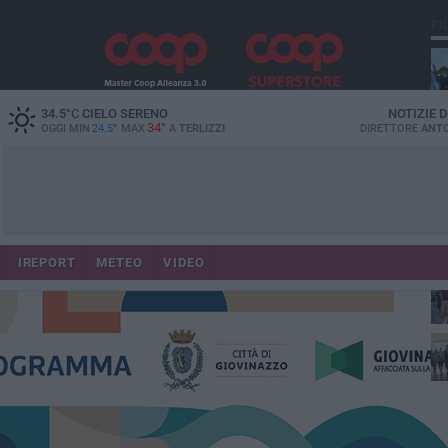
PI
34.5
°C
CIELO SERENO
NOTIZIE 
34°
OGGI MIN
24.5°
MAX
A
TERLIZZI
DIRETTORE
ANTO
IREPORT
METEO
VIDEO