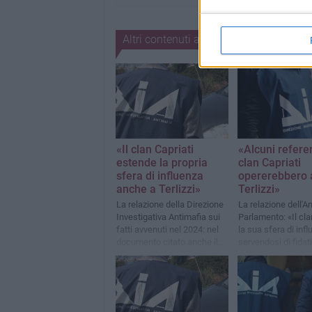
Altri contenuti a tema
«Il clan Capriati
«Alcuni referen
estende la propria
clan Capriati
sfera di influenza
opererebbero 
anche a Terlizzi»
Terlizzi»
La relazione della Direzione
La relazione dell'An
Investigativa Antimafia sui
Parlamento: «Il cl
fatti avvenuti nel 2024: nel
la sua sfera di inf
documento citato anche il
servendosi di fidati
gruppo Dello Russo-Ficco
referenti»