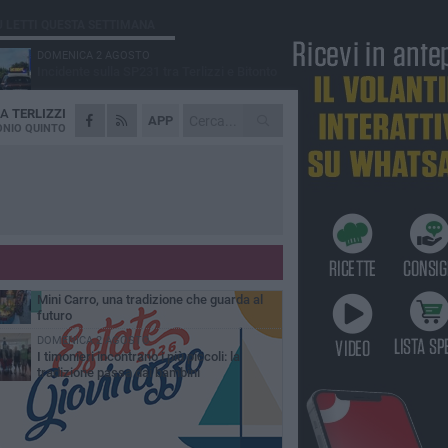
Ù LETTI QUESTA SETTIMANA
DOMENICA 2 AGOSTO
Incidente sulla SP231 tra Terlizzi e Bitonto
DA
TERLIZZI
GIOVEDÌ 6 AGOSTO
APP
A Terlizzi nasce il comitato di Futuro
NIO QUINTO
Nazionale
LUNEDÌ 3 AGOSTO
Gatto senza vita sul marciapiede: macabro
ritrovamento in viale dei Lilium
GIOVEDÌ 6 AGOSTO
Festa Maggiore, il programma del 6 agosto
MARTEDÌ 4 AGOSTO
Mini Carro, una tradizione che guarda al
futuro
DOMENICA 2 AGOSTO
I timonieri incontrano i più piccoli: la
tradizione passa dai bambini