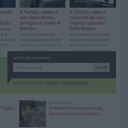
ferenti
A Terlizzi «opera il
A Terlizzi «oltre a
clan Dello Russo,
referenti del clan
lizzi»
contiguo ai Conte di
Capriati operano i
Bitonto»
Dello Russo»
a nella
le al
Lo afferma l'Antimafia
È lo scenario stilato nella
nti anche
evidenziando come il clan
relazione della Direzione
cante-
terlizzese, per il tramite dei
Investigativa Antimafia
Conte, «sarebbe
riferita al secondo semestre
riconducibile ai Capriati»
del 2019
Iscriviti alla Newsletter
Iscriviti
Iscrivendoti accetti i
termini
e la
privacy policy
8 AGOSTO 2026
 Puglia
Anfiteatro Parco comunale,
Barione scrive al Prefetto