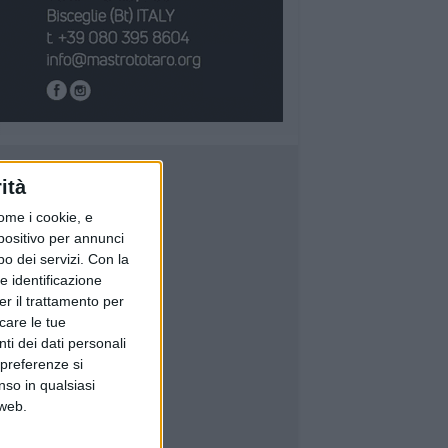
ità
ome i cookie, e
spositivo per annunci
o dei servizi.
Con la
e identificazione
er il trattamento per
icare le tue
ti dei dati personali
 preferenze si
nso in qualsiasi
 web.