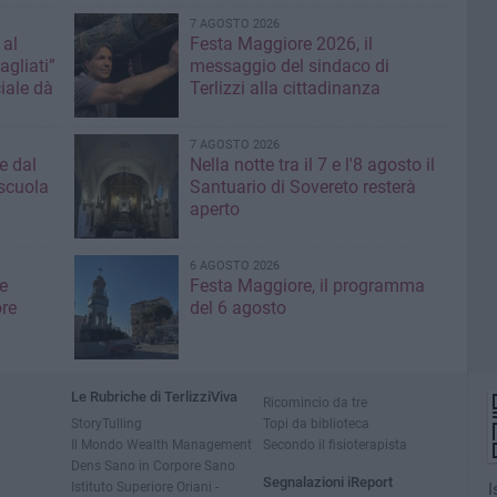
7 AGOSTO 2026
 al
Festa Maggiore 2026, il
agliati”
messaggio del sindaco di
iale dà
Terlizzi alla cittadinanza
7 AGOSTO 2026
e dal
Nella notte tra il 7 e l'8 agosto il
 scuola
Santuario di Sovereto resterà
aperto
6 AGOSTO 2026
e
Festa Maggiore, il programma
re
del 6 agosto
Le Rubriche di TerlizziViva
Ricomincio da tre
StoryTulling
Topi da biblioteca
Il Mondo Wealth Management
Secondo il fisioterapista
Dens Sano in Corpore Sano
Segnalazioni iReport
Istituto Superiore Oriani -
I