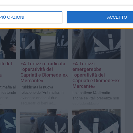
PIÙ OPZIONI
ACCETTO
ti del
«A Terlizzi è radicata
«A Terlizzi
l'operatività dei
emergerebbe
a
Capriati e Diomede-ex
l'operatività dei
Mercante»
Capriati e Diomede-ex
Mercante»
timafia al
Pubblicata la nuova
an estende
relazione dell'Antimafia: in
Lo sostiene l'Antimafia
luenza
evidenza anche «i due
anche se «tali presenze non
sequestri di beni ad
escluderebbero il
elementi di spicco del clan
radicamento, nello stesso
Dello Russo»
territorio, di altre strutture
criminali»