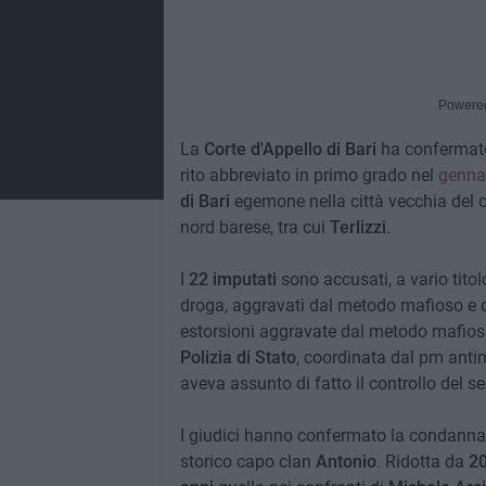
Powere
La
Corte d'Appello di Bari
ha conferma
rito abbreviato in primo grado nel
genna
di Bari
egemone nella città vecchia del c
nord barese, tra cui
Terlizzi
.
I
22 imputati
sono accusati, a vario titol
droga, aggravati dal metodo mafioso e da
estorsioni aggravate dal metodo mafioso 
Polizia di Stato
, coordinata dal pm anti
aveva assunto di fatto il controllo del ser
I giudici hanno confermato la condann
storico capo clan
Antonio
. Ridotta da
20