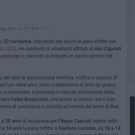
d by
to
22 condanne
, riducendo per alcuni le pene inflitte con
io 2020
, nei confronti di altrettanti affiliati al
clan Capriati
apoluogo e, secondo le indagini, in alcuni comuni del
o, dei reati di associazione mafiosa, traffico e spaccio di
ll'uso delle armi, porto e detenzione di armi da guerra,
e continuate. Il processo è nato da un'inchiesta della
mafia
Fabio Buquicchio
, che aveva accertato che il clan
vizio di assistenza e viabilità all'interno del porto di Bari.
a a
20 anni
di reclusione per
Filippo Capriati
, nipote dello
 a 14 anni
la pena inflitta a
Gaetano Lorusso,
da
16 a 14