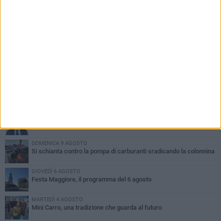
PIÙ LETTI QUESTA SETTIMANA
GIOVEDÌ 6 AGOSTO
A Terlizzi nasce il comitato di Futuro Nazionale
DOMENICA 9 AGOSTO
Si schianta contro la pompa di carburanti sradicando la colonnina
GIOVEDÌ 6 AGOSTO
Festa Maggiore, il programma del 6 agosto
MARTEDÌ 4 AGOSTO
Mini Carro, una tradizione che guarda al futuro