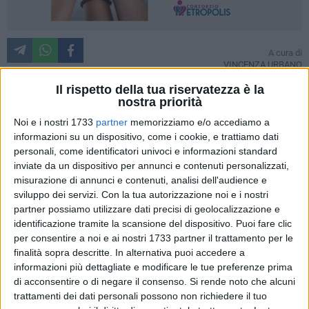
A cura di
VINCENZA URBANO
Il rispetto della tua riservatezza è la
nostra priorità
La storia del
senzatetto di corso Garibaldi
torna ancora in
Noi e i nostri 1733
partner
memorizziamo e/o accediamo a
primo piano su Rai 3 nella nota trasmissione "
Chi l'ha
informazioni su un dispositivo, come i cookie, e trattiamo dati
Visto
?" e con lui anche Terlizzi e la gente di Terlizzi. Si tratta
personali, come identificatori univoci e informazioni standard
del ricco ereditiero austriaco
Martin Bodhal
scomparso nel
inviate da un dispositivo per annunci e contenuti personalizzati,
misurazione di annunci e contenuti, analisi dell'audience e
1998 da Vienna oppure del vagabondo che aveva vissuto a
sviluppo dei servizi.
Con la tua autorizzazione noi e i nostri
Napoli su di una panchina insieme ad una donna? Nel corso
partner possiamo utilizzare dati precisi di geolocalizzazione e
delle indagini, è anche emerso che potrebbe trattarsi di un
identificazione tramite la scansione del dispositivo. Puoi fare clic
cittadino ungherese.
per consentire a noi e ai nostri 1733 partner il trattamento per le
finalità sopra descritte. In alternativa puoi accedere a
Cornelia Grindatto
, inviata della trasmissione televisiva, più
informazioni più dettagliate e modificare le tue preferenze prima
che sull'identità misteriosa dell' "uomo della panchina", si
di acconsentire o di negare il consenso.
Si rende noto che alcuni
trattamenti dei dati personali possono non richiedere il tuo
sofferma sull'atteggiamento contrastante dei terlizzesi nei