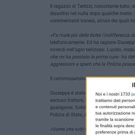
Il ragazzo di Terlizzi, nonostante tutto, s
dissoltisi nel nulla dopo qualche metro. 
commercianti tranesi, alcuni dei quali ha
«Fa male più delle botte l'indifferenza de
telefonicamente. Ed ha ragione Giusepp
incendi nell'agro terlizzesi. Lucido, matu
che mi ha prestato le prime cure
- ha det
aggressioni e spero che la Polizia possa 
Il commissariato tranese ha risposto con
I
Giuseppe è stato dichiarato guaribile in 
Noi e i nostri 1733
p
escluso fratture, il personale sanitario 
trattiamo dati person
e contenuti personali
guarigione. Solidarietà è stata espressa
tua autorizzazione no
Polizia di Stato, Andrea Cipriani.
tramite la scansione 
le finalità sopra des
«Vorrei che tutti capissero l'importanza
preferenze prima di 