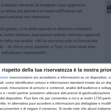
i è rialzato cercando di inseguire i suoi aggressori,
La rabbia più grande è la totale indifferenza dei
nno preferito non intervenire.
lla gente»,
ci ha detto quando lo abbiamo contattato
e, nostro prezioso segnalatore quando venivano appiccati
ra nella sua analisi:
«Mi ha soccorso solo un farmacista
to -.
So che in zona stazione, a Trani, ci sono state altre
individuare i responsabili».
 celerità inviando una volante sul posto.
l rispetto della tua riservatezza è la nostra prior
7 giorni, ma dopo la radiografia effettuata ieri, pur avendo
artner
memorizziamo e/o accediamo a informazioni su un dispositivo, c
ha prospettato un periodo più lungo per la sua definitiva
ali, come identificatori univoci e informazioni standard inviate da un di
zzati, misurazione di annunci e contenuti, analisi dell'audience e svilupp
 dal presidente della locale sezione dell'Associazione
i e i nostri partner possiamo utilizzare dati precisi di geolocalizzazione 
del dispositivo. Puoi fare clic per consentire a noi e ai nostri 1733 partn
critte. In alternativa puoi accedere a informazioni più dettagliate e modif
 di immischiarsi, che tutti abbandonassero la paura e
acconsentire o di negare il consenso.
Si rende noto che alcuni trattamen