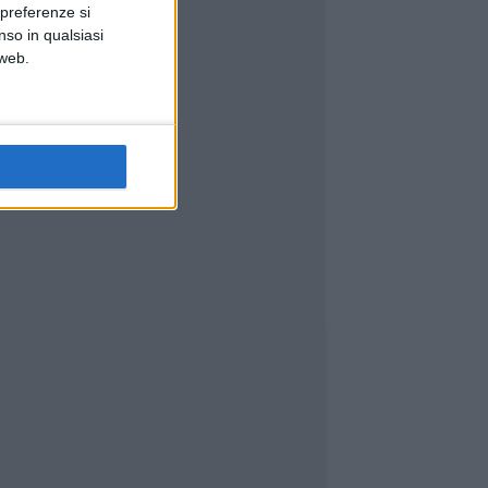
 preferenze si
nso in qualsiasi
 web.