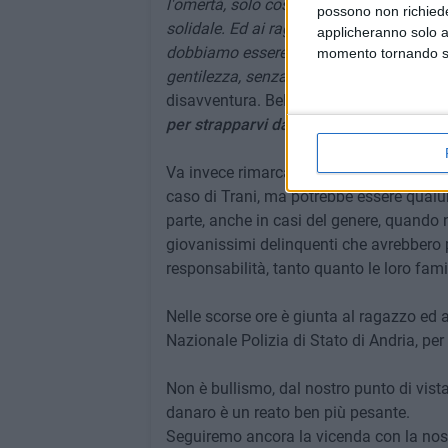
l'omertà, solo così potremmo davvero inc
possono non richieder
solidale. Ed ai ragazzi che, come me, ha
applicheranno solo a
dobbiamo essere resilienti, resistere a 
momento tornando su 
gentilezza, senza farci intimorire»,
è stat
disavventura. Bellissimo il suo messaggi
per strapparvi da tutto questo odio».
Va invece rimarcata una volta di più l'in
caso di Trani, ma potrebbe essere qualun
parte, anche in casi del genere, quando 
giovanissimi delinquenti che avrebbero po
responsabilità, tanto quanto le loro fami
Nelle scorse ore è giunta al ragazzo ed a
Nazionale Polizia di Stato di Andria, p
Non è bullismo, dal nostro punto di vista
danaro è un reato ben più pesante.
Seguiremo ancora la vicenda con la nostr