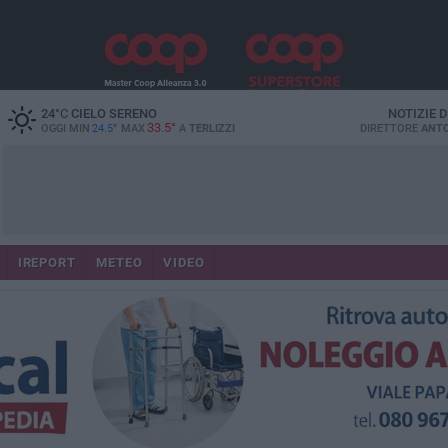
24
°C
CIELO SERENO
NOTIZIE 
33.5°
OGGI MIN
24.5°
MAX
A
TERLIZZI
DIRETTORE
ANTO
IREPORT
METEO
VIDEO