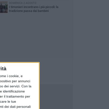
DOMENICA 2 AGOSTO
I timonieri incontrano i più piccoli: la
tradizione passa dai bambini
ità
ome i cookie, e
spositivo per annunci
o dei servizi.
Con la
e identificazione
er il trattamento per
icare le tue
ti dei dati personali