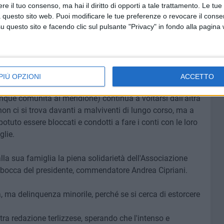
hiodare i responsabili e costruire una società davvero
e il tuo consenso, ma hai il diritto di opporti a tale trattamento. Le tue
nno subito aggressioni di questo genere sento di dire che
 questo sito web. Puoi modificare le tue preferenze o revocare il conse
questo modo di vedere il mondo con l'educazione, la
questo sito e facendo clic sul pulsante "Privacy" in fondo alla pagina
a la sua ulteriore riflessione a margine di questa terribile
o sui social rivolto agli aggressori:
«Vorrei conoscervi
PIÙ OPZIONI
ACCETTO
differenza con cui la cosiddetta comunità civile (in questo
que comunità al meridione) continua a voltarsi dall'altra
non ci si trova davanti a malviventi di lungo corso, ma a
tuto essere bloccati e condotti a fare i conti con le loro
glie.
lla sua famiglia la piena solidarietà dell'Associazione
er bocca del presidente, commendatore Andrea Cipriani.
, ma delinquenza minorile, perché se si cerca di estorcere
a redazione terlizzese, sperando che l'intenso e