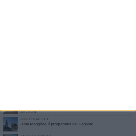
PIÙ LETTI QUESTA SETTIMANA
GIOVEDÌ 6 AGOSTO
A Terlizzi nasce il comitato di Futuro Nazionale
LUNEDÌ 3 AGOSTO
Gatto senza vita sul marciapiede: macabro ritrovamento in viale
dei Lilium
GIOVEDÌ 6 AGOSTO
Festa Maggiore, il programma del 6 agosto