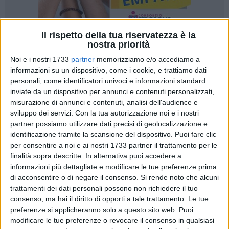
Il rispetto della tua riservatezza è la
nostra priorità
137
A cura di
GIANLUCA BATTISTA
Noi e i nostri 1733
partner
memorizziamo e/o accediamo a
informazioni su un dispositivo, come i cookie, e trattiamo dati
personali, come identificatori univoci e informazioni standard
inviate da un dispositivo per annunci e contenuti personalizzati,
Lo aveva denunciato ai Carabinieri ed in una lettera aperta
misurazione di annunci e contenuti, analisi dell'audience e
inviata a tante testate giornalistiche: lui,
Giuseppe de Nicolo
,
sviluppo dei servizi.
Con la tua autorizzazione noi e i nostri
partner possiamo utilizzare dati precisi di geolocalizzazione e
19enne studente e lavoratore, il 4 gennaio scorso era
identificazione tramite la scansione del dispositivo. Puoi fare clic
proveniente da Trento e diretto a Bari, era stato scaricato
per consentire a noi e ai nostri 1733 partner il trattamento per le
lungo la statale Porrettana, a Bologna, in piena notte, da un
finalità sopra descritte. In alternativa puoi accedere a
autista delle linee
Flixbus
che non aveva voluto sentire
informazioni più dettagliate e modificare le tue preferenze prima
ragioni.
di acconsentire o di negare il consenso.
Si rende noto che alcuni
trattamenti dei dati personali possono non richiedere il tuo
IL FATTO
consenso, ma hai il diritto di opporti a tale trattamento. Le tue
preferenze si applicheranno solo a questo sito web. Puoi
La sua colpa? Essere giunto nel capoluogo emiliano dopo
modificare le tue preferenze o revocare il consenso in qualsiasi
una serie di ritardi dovuti a problemi al confine con l'Austria