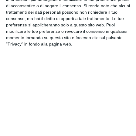
Fiume, caporedattore della TGR Puglia, e dalla giornalista
di acconsentire o di negare il consenso.
Si rende noto che alcuni
Ida Vinella, caporedattrice del Viva Network, sarà
Marco
trattamenti dei dati personali possono non richiedere il tuo
Camisani Calzolari
, esperto di IA e cybersicurezza per il
consenso, ma hai il diritto di opporti a tale trattamento. Le tue
Dipartimento della Trasformazione digitale e l'ACN e
preferenze si applicheranno solo a questo sito web. Puoi
modificare le tue preferenze o revocare il consenso in qualsiasi
divulgatore digitale per
Striscia la notizia
, che parlerà ai
momento tornando su questo sito e facendo clic sul pulsante
ragazzi di scuola, futuro e nuove sfide digitali. Un intervento
"Privacy" in fondo alla pagina web.
per ispirare i giovani a prepararsi al mondo che li attende
dove il lavoro, la tecnologia e l'
intelligenza artificiale
cambieranno le regole del gioco. Perché il talento è
importante, ma anche farsi trovare pronti e preparati lo è.
Dopo il successo delle prime edizioni a Bisceglie, l'iniziativa
è stata proposta a Molfetta con lo scopo di coinvolgere un
numero maggiore di studenti e celebrare il traguardo
raggiunto, ma quest'anno l'obiettivo del Viva Network è
ancora più ambizioso: allargare il raggio d'azione e
coinvolgere, oltre Molfetta e Bisceglie, anche Giovinazzo,
Terlizzi, Ruvo di Puglia e Corato.