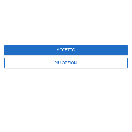
ACCETTO
Altri contenuti a tema
PIÙ OPZIONI
EVENTI E CULTURA
POLITICA
Giornata contro la violenza
Michele Grassi: «Bisogna
sulle donne: il programma a
sanificare le scuole»
Terlizzi
Il consigliere comunale PD