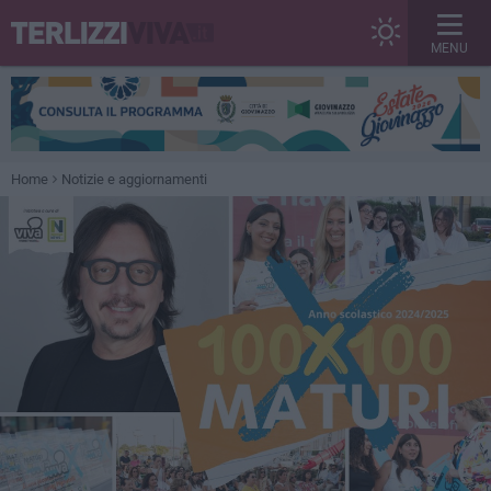
MENU
Home
Notizie e aggiornamenti