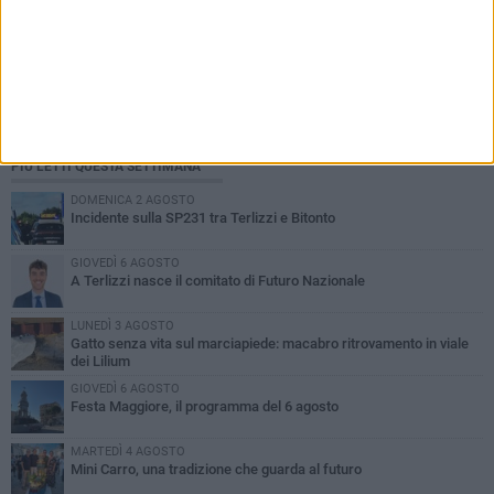
PIÙ LETTI QUESTA SETTIMANA
DOMENICA 2 AGOSTO
Incidente sulla SP231 tra Terlizzi e Bitonto
GIOVEDÌ 6 AGOSTO
A Terlizzi nasce il comitato di Futuro Nazionale
LUNEDÌ 3 AGOSTO
Gatto senza vita sul marciapiede: macabro ritrovamento in viale
dei Lilium
GIOVEDÌ 6 AGOSTO
Festa Maggiore, il programma del 6 agosto
MARTEDÌ 4 AGOSTO
Mini Carro, una tradizione che guarda al futuro