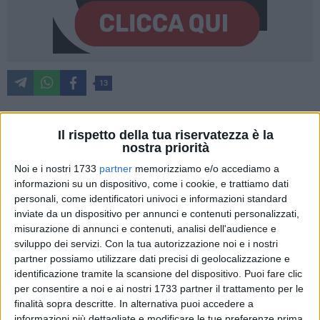
13
Il rispetto della tua riservatezza è la
Lunedì 28 luglio alle 18.30 torna l'appuntamento con
nostra priorità
l'evento promosso dal
Viva Network
nel piazzale del centro
Noi e i nostri 1733
partner
memorizziamo e/o accediamo a
commerciale di Molfetta: si rinnova in una nuova e più
informazioni su un dispositivo, come i cookie, e trattiamo dati
ampia edizione l'iniziativa
"100x100 maturi"
. Sul palco del
personali, come identificatori univoci e informazioni standard
Gran Shopping Mongolfiera di Molfetta saliranno gli studenti
inviate da un dispositivo per annunci e contenuti personalizzati,
di
Bisceglie, Corato, Giovinazzo Molfetta, Ruvo e Terlizzi
,
misurazione di annunci e contenuti, analisi dell'audience e
che hanno superato con 100 e lode gli esami di maturità nel
sviluppo dei servizi.
Con la tua autorizzazione noi e i nostri
2025.
partner possiamo utilizzare dati precisi di geolocalizzazione e
identificazione tramite la scansione del dispositivo. Puoi fare clic
per consentire a noi e ai nostri 1733 partner il trattamento per le
Ad aprire l'evento curato dallo staff di InnovaNews, società
finalità sopra descritte. In alternativa puoi accedere a
editrice dei portali del gruppo Viva, e condotto da Giancarlo
informazioni più dettagliate e modificare le tue preferenze prima