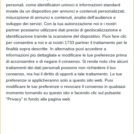
personali, come identificatori univoci e informazioni standard
inviate da un dispositivo per annunci e contenuti personalizzati,
misurazione di annunci e contenuti, analisi dell'audience e
sviluppo dei servizi.
Con la tua autorizzazione noi e i nostri
partner possiamo utilizzare dati precisi di geolocalizzazione e
identificazione tramite la scansione del dispositivo. Puoi fare clic
per consentire a noi e ai nostri 1733 partner il trattamento per le
finalità sopra descritte. In alternativa puoi accedere a
Per l'ospedale "Sarcone" e per l'intero nord barese resta
informazioni più dettagliate e modificare le tue preferenze prima
di acconsentire o di negare il consenso.
Si rende noto che alcuni
ancora qualche flebile, debolissima, speranza. In vista della
trattamenti dei dati personali possono non richiedere il tuo
riunione di giunta regionale che domani potrebbe apportare
consenso, ma hai il diritto di opporti a tale trattamento. Le tue
qualche leggera modifica al piano di riordino ospedaliero
preferenze si applicheranno solo a questo sito web. Puoi
firmato Emiliano,
oggi alle 11.30 l'Anci Puglia ha convocato i
modificare le tue preferenze o revocare il consenso in qualsiasi
sindaci
per discutere dell'impatto sul territorio del riordino e
momento tornando su questo sito e facendo clic sul pulsante
discutere di eventuali modifiche. Nel frattempo è stata
"Privacy" in fondo alla pagina web.
chiesta urgentemente una riunione con Emiliano. Domani
conferenza dei sindaci della Asl/Ba sullo stesso argomento.
8 AGOSTO 2026
Festa Maggiore, il programma di sabato 8