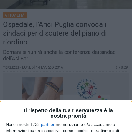
ATTUALITÀ
Ospedale, l'Anci Puglia convoca i
sindaci per discutere del piano di
riordino
Domani si riunirà anche la conferenza dei sindaci
dell'Asl Bari
TERLIZZI -
LUNEDÌ 14 MARZO 2016
8.29
Il rispetto della tua riservatezza è la
nostra priorità
Noi e i nostri 1733
partner
memorizziamo e/o accediamo a
informazioni su un dispositivo, come i cookie, e trattiamo dati