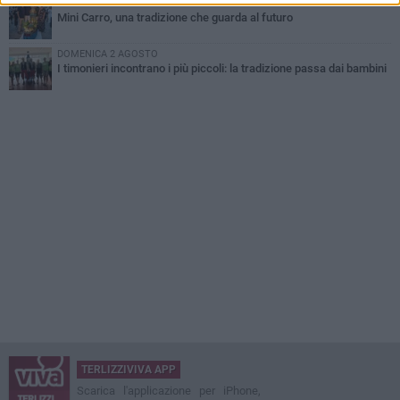
MARTEDÌ 4 AGOSTO
Mini Carro, una tradizione che guarda al futuro
DOMENICA 2 AGOSTO
I timonieri incontrano i più piccoli: la tradizione passa dai bambini
TERLIZZIVIVA APP
Scarica l'applicazione per iPhone,