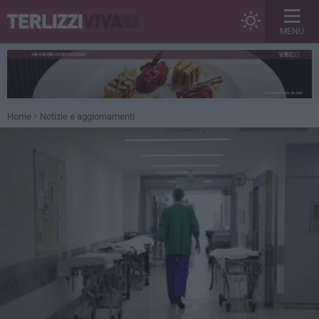
MENU
Home
Notizie e aggiornamenti