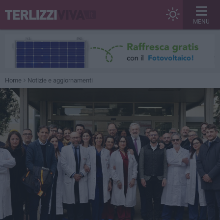
MENU
Home
Notizie e aggiornamenti