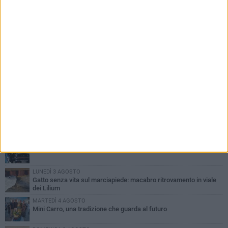
PIÙ LETTI QUESTA SETTIMANA
DOMENICA 2 AGOSTO
Incidente sulla SP231 tra Terlizzi e Bitonto
LUNEDÌ 3 AGOSTO
Gatto senza vita sul marciapiede: macabro ritrovamento in viale
dei Lilium
MARTEDÌ 4 AGOSTO
Mini Carro, una tradizione che guarda al futuro