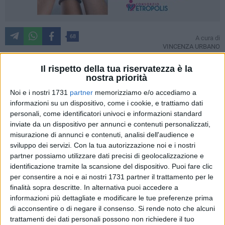
68
A cura di
VINCENZA URBANO
Il rispetto della tua riservatezza è la
nostra priorità
A seguito della visita del Presidente della Regione,
Michele
Noi e i nostri 1731
partner
memorizziamo e/o accediamo a
Emiliano
, all'ospedale "Michele Sarcone" mercoledì scorso,
informazioni su un dispositivo, come i cookie, e trattiamo dati
16 aprile, il sindaco
Michelangelo De Chirico
ha condiviso
personali, come identificatori univoci e informazioni standard
delle riflessioni rassicuranti sui suoi profili social circa
inviate da un dispositivo per annunci e contenuti personalizzati,
l'evoluzione del presidio sanitario terlizzese.
misurazione di annunci e contenuti, analisi dell'audience e
sviluppo dei servizi.
Con la tua autorizzazione noi e i nostri
partner possiamo utilizzare dati precisi di geolocalizzazione e
Ben consapevole degli "atti predatori" posti in essere anche
identificazione tramite la scansione del dispositivo. Puoi fare clic
dalla stessa politica di centrosinistra negli anni, il primo
per consentire a noi e ai nostri 1731 partner il trattamento per le
cittadino è, però, fiducioso sulla futura
"Casa di Comunità"
finalità sopra descritte. In alternativa puoi accedere a
che offrirà, tra le altre, prestazioni mediche nelle branche di
informazioni più dettagliate e modificare le tue preferenze prima
oculistica, medicina fetale, radiologia e riabilitazione
di acconsentire o di negare il consenso.
Si rende noto che alcuni
pneumologica e cardiologica.
trattamenti dei dati personali possono non richiedere il tuo