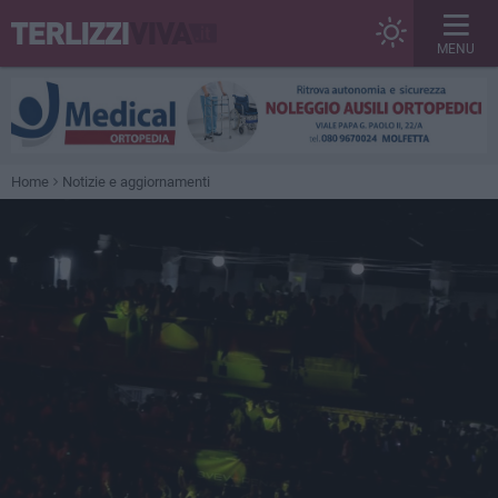
MENU
Home
Notizie e aggiornamenti