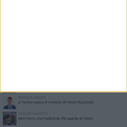
PIÙ LETTI QUESTA SETTIMANA
DOMENICA 2 AGOSTO
Incidente sulla SP231 tra Terlizzi e Bitonto
LUNEDÌ 3 AGOSTO
Gatto senza vita sul marciapiede: macabro ritrovamento in viale
dei Lilium
GIOVEDÌ 6 AGOSTO
A Terlizzi nasce il comitato di Futuro Nazionale
MARTEDÌ 4 AGOSTO
Mini Carro, una tradizione che guarda al futuro