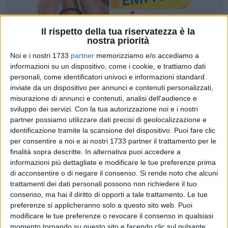
Il rispetto della tua riservatezza è la
nostra priorità
A cura di
Noi e i nostri 1733
partner
memorizziamo e/o accediamo a
PAOLO ALBERTO MALERBA
informazioni su un dispositivo, come i cookie, e trattiamo dati
personali, come identificatori univoci e informazioni standard
inviate da un dispositivo per annunci e contenuti personalizzati,
misurazione di annunci e contenuti, analisi dell'audience e
Doveva essere una notte come tante, fatta di musica e
sviluppo dei servizi.
Con la tua autorizzazione noi e i nostri
leggerezza. Poi, in pochi istanti, tutto si è trasformato in
partner possiamo utilizzare dati precisi di geolocalizzazione e
paura. È quanto accaduto tra sabato e domenica scorsa,
identificazione tramite la scansione del dispositivo. Puoi fare clic
all'interno della discoteca
Divinae Follie
, a Bisceglie, dove
per consentire a noi e ai nostri 1733 partner il trattamento per le
intorno alle 3:55 un uomo,
Filippo Scavo,
42 anni, ha perso
finalità sopra descritte. In alternativa puoi accedere a
la vita dopo essere stato colpito da un proiettile.
informazioni più dettagliate e modificare le tue preferenze prima
Una vicenda drammatica che ha sconvolto i presenti e non
di acconsentire o di negare il consenso.
Si rende noto che alcuni
trattamenti dei dati personali possono non richiedere il tuo
solo, trasformando in pochi istanti una serata di svago in un
consenso, ma hai il diritto di opporti a tale trattamento. Le tue
incubo collettivo.
preferenze si applicheranno solo a questo sito web. Puoi
modificare le tue preferenze o revocare il consenso in qualsiasi
A raccontare quei momenti alla nostra redazione
è un
momento tornando su questo sito e facendo clic sul pulsante