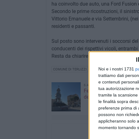
ha coinvolto due auto, una Ford Fusion
Secondo le prime ricostruzioni, il sinistr
Vittorio Emanuele e via Settembrini, (nei
residenti e passanti.
Sul posto sono intervenuti i soccorsi de
conducenti dei rispettivi vicoli, entrambi f
Resta da chiarire la dinamica dell'accadu
I
Noi e i nostri 1731
p
COMUNE DI TERLIZZI
CRONACA
trattiamo dati person
e contenuti personali
6 AGOSTO 2026
tua autorizzazione no
Festa Maggiore, il prog
tramite la scansione 
del 6 agosto
le finalità sopra des
preferenze prima di 
possono non richieder
applicheranno solo a
momento tornando su 