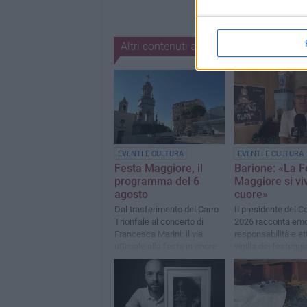
Altri contenuti a tema
EVENTI E CULTURA
EVENTI E CULTURA
Festa Maggiore, il
Barione: «La F
programma del 6
Maggiore si viv
agosto
cuore»
Dal trasferimento del Carro
Il presidente del C
Trionfale al concerto di
2026 racconta emo
Francesca Marini: il via
responsabilità e at
ufficiale alla festa in onore
vigilia dei festeggi
di Maria SS. di Sovereto
onore di Maria SS 
Sovereto