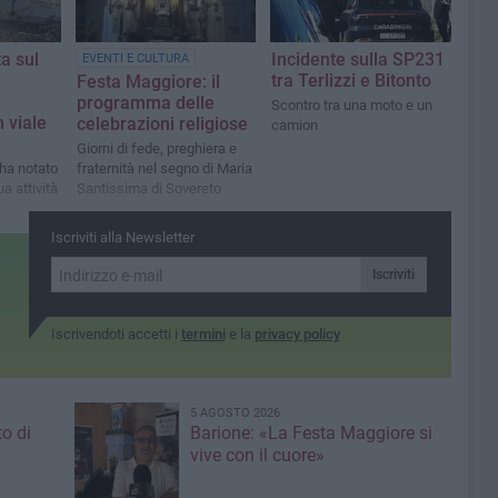
a sul
Incidente sulla SP231
EVENTI E CULTURA
tra Terlizzi e Bitonto
Festa Maggiore: il
programma delle
Scontro tra una moto e un
 viale
celebrazioni religiose
camion
Giorni di fede, preghiera e
 ha notato
fraternità nel segno di Maria
ua attività
Santissima di Sovereto
Iscriviti alla Newsletter
Iscriviti
Iscrivendoti accetti i
termini
e la
privacy policy
5 AGOSTO 2026
to di
Barione: «La Festa Maggiore si
vive con il cuore»