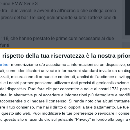
 e una BMW Serie 3.
o tra i due veicoli è avvenuto all'incrocio che collega corso
 pressi del bar Trelicio) richiamando subito l'attenzione di
l 118, che hanno prestato le prime cure necessarie ai due
eriti.
to e le condizioni precise delle persone coinvolte.
l rispetto della tua riservatezza è la nostra prior
artner
memorizziamo e/o accediamo a informazioni su un dispositivo, c
ali, come identificatori univoci e informazioni standard inviate da un di
zzati, misurazione di annunci e contenuti, analisi dell'audience e svilupp
6 AGOSTO 2026
i e i nostri partner possiamo utilizzare dati precisi di geolocalizzazione 
ramma
Riqualificazione Mercato Lioy, a
del dispositivo. Puoi fare clic per consentire a noi e ai nostri 1731 partn
Terlizzi arriva un milione e
critte. In alternativa puoi accedere a informazioni più dettagliate e modif
mezzo di euro
acconsentire o di negare il consenso.
Si rende noto che alcuni trattamen
e il tuo consenso, ma hai il diritto di opporti a tale trattamento. Le tue
 questo sito web. Puoi modificare le tue preferenze o revocare il conse
questo sito e facendo clic sul pulsante "Privacy" in fondo alla pagina