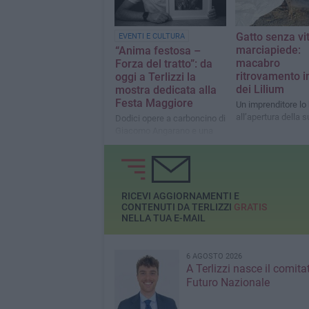
Gatto senza vit
EVENTI E CULTURA
marciapiede:
“Anima festosa –
macabro
Forza del tratto”: da
ritrovamento in
oggi a Terlizzi la
dei Lilium
mostra dedicata alla
Festa Maggiore
Un imprenditore lo
all’apertura della s
Dodici opere a carboncino di
Giacomo Angarano e una
sezione dedicata al Carro
Trionfale all’Infopoint
turistico
RICEVI AGGIORNAMENTI E
CONTENUTI DA TERLIZZI
GRATIS
NELLA TUA E-MAIL
6 AGOSTO 2026
A Terlizzi nasce il comita
Futuro Nazionale