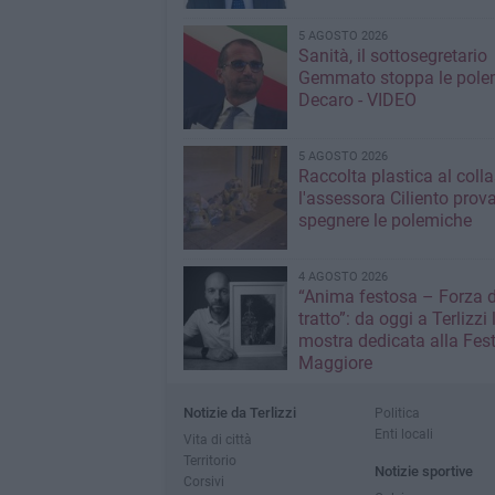
5 AGOSTO 2026
Sanità, il sottosegretario
Gemmato stoppa le pole
Decaro - VIDEO
5 AGOSTO 2026
Raccolta plastica al coll
l'assessora Ciliento prov
spegnere le polemiche
4 AGOSTO 2026
“Anima festosa – Forza d
tratto”: da oggi a Terlizzi 
mostra dedicata alla Fes
Maggiore
Notizie da Terlizzi
Politica
Enti locali
Vita di città
Territorio
Notizie sportive
Corsivi