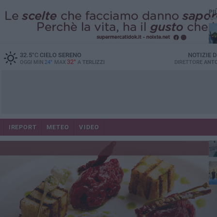
PI
32.5
°C
CIELO SERENO
NOTIZIE 
32°
OGGI MIN
24°
MAX
A
TERLIZZI
DIRETTORE
ANTO
IREPORT
METEO
VIDEO