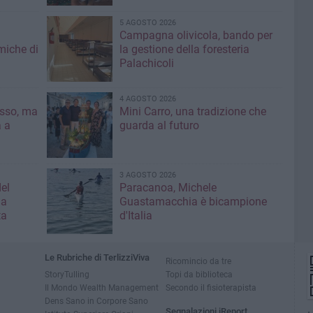
5 AGOSTO 2026
Campagna olivicola, bando per
miche di
la gestione della foresteria
Palachicoli
4 AGOSTO 2026
asso, ma
Mini Carro, una tradizione che
a a
guarda al futuro
3 AGOSTO 2026
el
Paracanoa, Michele
la
Guastamacchia è bicampione
ta
d'Italia
Le Rubriche di TerlizziViva
Ricomincio da tre
StoryTulling
Topi da biblioteca
Il Mondo Wealth Management
Secondo il fisioterapista
Dens Sano in Corpore Sano
Segnalazioni iReport