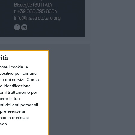
ità
ome i cookie, e
spositivo per annunci
o dei servizi.
Con la
e identificazione
er il trattamento per
icare le tue
ti dei dati personali
 preferenze si
nso in qualsiasi
 web.