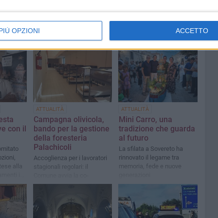
PIÙ OPZIONI
ACCETTO
ATTUALITÀ
ATTUALITÀ
esta
Campagna olivicola,
Mini Carro, una
e con il
bando per la gestione
tradizione che guarda
della foresteria
al futuro
Palachicoli
omitato
La sfilata a Sovereto ha
zioni,
rinnovato il legame tra
Accoglienza per i lavoratori
tese alla
memoria, fede e nuove
stagionali regolari: il
amenti in
generazioni
Comune avvia la co-
di
progettazione con il Terzo
Settore