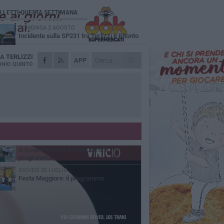
Ù LETTI QUESTA SETTIMANA
DOMENICA 2 AGOSTO
Incidente sulla SP231 tra Terlizzi e Bitonto
DA
TERLIZZI
LUNEDÌ 3 AGOSTO
APP
Gatto senza vita sul marciapiede: macabro
NIO QUINTO
ritrovamento in viale dei Lilium
MARTEDÌ 4 AGOSTO
Mini Carro, una tradizione che guarda al
futuro
DOMENICA 2 AGOSTO
I timonieri incontrano i più piccoli: la
tradizione passa dai bambini
SABATO 1 AGOSTO
A Sovereto rivive il Mini Carro: il
programma
GIOVEDÌ 30 LUGLIO
Festa Maggiore: il programma