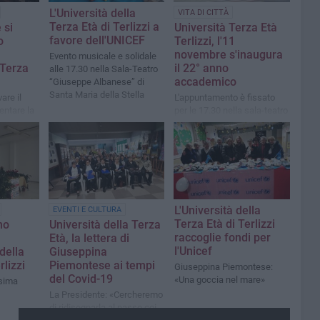
L'Università della
VITA DI CITTÀ
Terza Età di Terlizzi a
 si
Università Terza Età
favore dell'UNICEF
o
Terlizzi, l'11
novembre s'inaugura
Evento musicale e solidale
 Terza
il 22° anno
alle 17.30 nella Sala-Teatro
accademico
“Giuseppe Albanese” di
Santa Maria della Stella
are il
L'appuntamento è fissato
ntare la
per le 17.30 nella sala-teatro
.” è lo
“G. Albanese” della
pagnerà
Parrocchia Santa Maria
seminari
della Stella
L'Università della
EVENTI E CULTURA
Terza Età di Terlizzi
no
Università della Terza
raccoglie fondi per
Età, la lettera di
l'Unicef
 della
Giuseppina
rlizzi
Piemontese ai tempi
Giuseppina Piemontese:
del Covid-19
«Una goccia nel mare»
esima
La Presidente: «Cercheremo
di ridisegnarla al passo coi