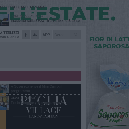
Ù LETTI QUESTA SETTIMANA
DOMENICA 2 AGOSTO
Incidente sulla SP231 tra Terlizzi e Bitonto
DA
TERLIZZI
LUNEDÌ 3 AGOSTO
APP
Gatto senza vita sul marciapiede: macabro
NIO QUINTO
ritrovamento in viale dei Lilium
MARTEDÌ 4 AGOSTO
Mini Carro, una tradizione che guarda al
futuro
DOMENICA 2 AGOSTO
I timonieri incontrano i più piccoli: la
tradizione passa dai bambini
SABATO 1 AGOSTO
A Sovereto rivive il Mini Carro: il
programma
GIOVEDÌ 30 LUGLIO
Festa Maggiore: il programma