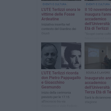
EVENTI E CULTURA
EVENTI E CULTURA
L'UTE Terlizzi onora le
Il 10 novembre
vittime delle Fosse
inaugura l'ann
Ardeatine
accademico
dell'Università
Iniziativa inserita nel
Età di Terlizzi
contesto del Giardino dei
Giusti
​“Scopri come coltiv
benessere ed aume
tua quota di felicità
slogan che accom
lezioni, incontri e 
L'UTE Terlizzi ricorda
SCUOLA E LAVORO
don Pietro Pappagallo
Inaugurato an
e Gioacchino
accademico
Gesmundo
dell'Università
Terza Età di Te
Inizio della cerimonia
previsto per le 17.15
Sarà la diciannov
all'incrocio tra via
stagione
Giovinazzo e viale Federico
II