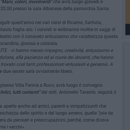
a
"Mani, colori, movimenti"
che avrà luogo giovedì e
e 20.00 presso la sala Albanese della parrocchia Santa
seguiti quest'anno nei vari corsi di Ricamo, Sartoria,
tauro foglia oro. I corsisti si esibiranno inoltre in saggi di
 teatro con il consueto entusiasmo che caratterizza questa
ocandina, gioiosa e colorata.
'UTE -
vi hanno messo impegno, creatività, entusiasmo e
dizione, alla pazienza ed al cuore dei docenti, che hanno
trovato così tanti professionisti entusiasti e generosi. A
le due serate sarà ovviamente libero.
 presso Villa Fenice a Ruvo, avrà luogo il convegno
 felici, tutti contenti"
del dott. Antonello Taranto, seguirà il
 ma aperto anche ad amici, parenti e simpatizzanti che
reschezza dello spirito e del luogo ameno, quella "joie de
a sera da pensieri e preoccupazioni, perché, come diceva
e i vecchi».