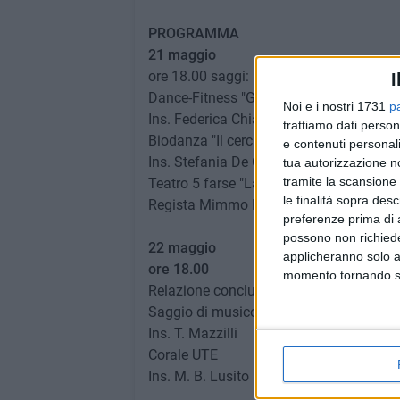
PROGRAMMA
21 maggio
ore 18.00 saggi:
I
Dance-Fitness "Grecia evoluzioni"
Noi e i nostri 1731
p
Ins. Federica Chiapperini
trattiamo dati person
Biodanza "Il cerchio magico"
e contenuti personali
Ins. Stefania De Carne
tua autorizzazione no
tramite la scansione 
Teatro 5 farse "La salute"
le finalità sopra des
Regista Mimmo De Pinto
preferenze prima di 
possono non richieder
22 maggio
applicheranno solo a
ore 18.00
momento tornando su 
Relazione conclusiva della Presidente a
Saggio di musicoterapia
Ins. T. Mazzilli
Corale UTE
Ins. M. B. Lusito