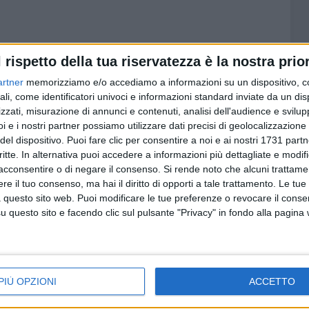
l rispetto della tua riservatezza è la nostra prior
artner
memorizziamo e/o accediamo a informazioni su un dispositivo, c
ali, come identificatori univoci e informazioni standard inviate da un di
zzati, misurazione di annunci e contenuti, analisi dell'audience e svilupp
i e i nostri partner possiamo utilizzare dati precisi di geolocalizzazione 
del dispositivo. Puoi fare clic per consentire a noi e ai nostri 1731 partn
critte. In alternativa puoi accedere a informazioni più dettagliate e modif
acconsentire o di negare il consenso.
Si rende noto che alcuni trattamen
e il tuo consenso, ma hai il diritto di opporti a tale trattamento. Le tue
 questo sito web. Puoi modificare le tue preferenze o revocare il conse
questo sito e facendo clic sul pulsante "Privacy" in fondo alla pagina
. a. 2025 – 2026
PIÙ OPZIONI
ACCETTO