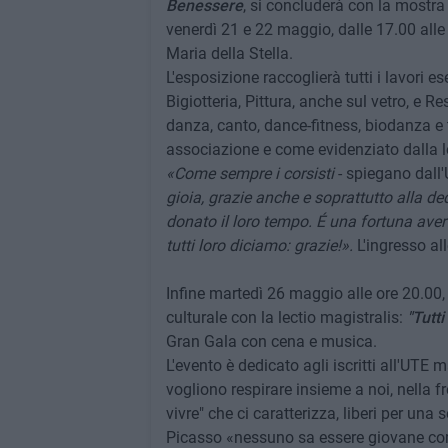
Benessere
, si concluderà con la mostr
venerdì 21 e 22 maggio, dalle 17.00 all
Maria della Stella.
L'esposizione raccoglierà tutti i lavori e
Bigiotteria, Pittura, anche sul vetro, e Res
danza, canto, dance-fitness, biodanza e
associazione e come evidenziato dalla l
«Come sempre i corsisti
- spiegano dall
gioia, grazie anche e soprattutto alla de
donato il loro tempo. É una fortuna aver 
tutti loro diciamo: grazie!».
L'ingresso al
Infine martedì 26 maggio alle ore 20.00,
culturale con la lectio magistralis:
"Tutti
Gran Gala con cena e musica.
L'evento è dedicato agli iscritti all'UTE
vogliono respirare insieme a noi, nella f
vivre" che ci caratterizza, liberi per un
Picasso «nessuno sa essere giovane com