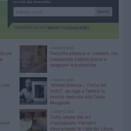
tempi»
Iscriviti alla Newsletter
Iscriviti
Iscrivendoti accetti i
termini
e la
privacy policy
5 AGOSTO 2026
do per
Raccolta plastica al collasso, ma
ia
l'assessora Ciliento prova a
spegnere le polemiche
4 AGOSTO 2026
e che
“Anima festosa – Forza del
tratto”: da oggi a Terlizzi la
mostra dedicata alla Festa
Maggiore
3 AGOSTO 2026
Gatto senza vita sul
pione
marciapiede: macabro
ritrovamento in viale dei Lilium