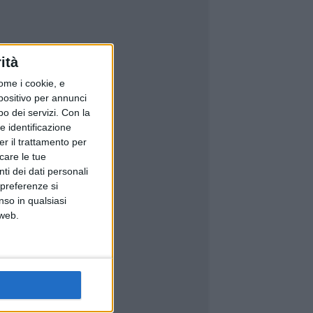
ità
ome i cookie, e
spositivo per annunci
o dei servizi.
Con la
e identificazione
er il trattamento per
icare le tue
ti dei dati personali
 preferenze si
nso in qualsiasi
 web.