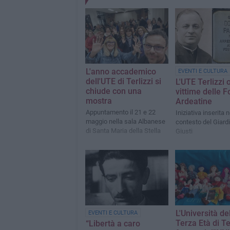
L'anno accademico
EVENTI E CULTURA
dell'UTE di Terlizzi si
L'UTE Terlizzi 
chiude con una
vittime delle 
mostra
Ardeatine
Appuntamento il 21 e 22
Iniziativa inserita n
maggio nella sala Albanese
contesto del Giard
di Santa Maria della Stella
Giusti
L'Università de
EVENTI E CULTURA
Terza Età di Te
“Libertà a caro