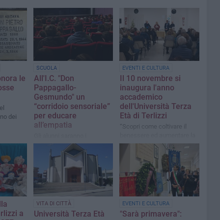
SCUOLA
EVENTI E CULTURA
onora le
All'I.C. "Don
Il 10 novembre si
Fosse
Pappagallo-
inaugura l'anno
Gesmundo" un
accademico
“corridoio sensoriale”
dell'Università Terza
el
per educare
Età di Terlizzi
ino dei
all’empatia
​“Scopri come coltivare il
benessere ed aumentare la
Gli alunni saranno i
tua quota di felicità.” è lo
protagonisti per riflettere
slogan che accompagnerà
sulle relazioni sociali
lezioni, incontri e seminari
lla
VITA DI CITTÀ
EVENTI E CULTURA
rlizzi a
Università Terza Età
"Sarà primavera":