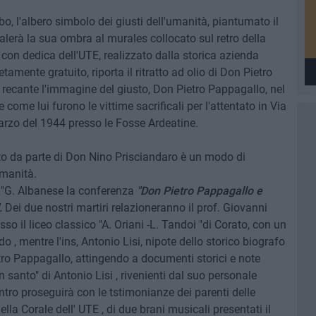
bo, l'albero simbolo dei giusti dell'umanità, piantumato il
lerà la sua ombra al murales collocato sul retro della
a con dedica dell'UTE, realizzato dalla storica azienda
etamente gratuito, riporta il ritratto ad olio di Don Pietro
 recante l'immagine del giusto, Don Pietro Pappagallo, nel
come lui furono le vittime sacrificali per l'attentato in Via
arzo del 1944 presso le Fosse Ardeatine.
o da parte di Don Nino Prisciandaro è un modo di
umanità.
o "G. Albanese la conferenza
"Don Pietro Pappagallo e
.
Dei due nostri martiri relazioneranno il prof. Giovanni
sso il liceo classico "A. Oriani -L. Tandoi "di Corato, con un
, mentre l'ins, Antonio Lisi, nipote dello storico biografo
etro Pappagallo, attingendo a documenti storici e note
un santo" di Antonio Lisi , rivenienti dal suo personale
ontro proseguirà con le tstimonianze dei parenti delle
ella Corale dell' UTE , di due brani musicali presentati il