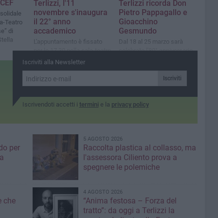
ICEF
Terlizzi, l'11
Terlizzi ricorda Don
novembre s'inaugura
Pietro Pappagallo e
solidale
il 22° anno
Gioacchino
la-Teatro
accademico
Gesmundo
e” di
tella
L'appuntamento è fissato
Dal 18 al 25 marzo sarà
per le 17.30 nella sala-teatro
celebrato l'80° anniversario
“G. Albanese” della
dell'eccidio delle Fosse
Iscriviti alla Newsletter
Parrocchia Santa Maria
Ardeatine
della Stella
Iscriviti
Iscrivendoti accetti i
termini
e la
privacy policy
5 AGOSTO 2026
do per
Raccolta plastica al collasso, ma
ia
l'assessora Ciliento prova a
spegnere le polemiche
4 AGOSTO 2026
e che
“Anima festosa – Forza del
tratto”: da oggi a Terlizzi la