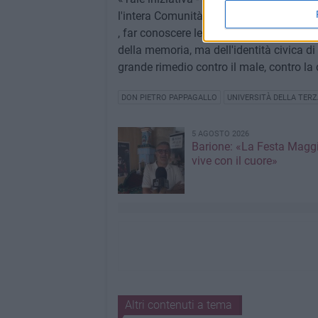
l'intera Comunità, perché crediamo che fa
, far conoscere le storie dei Giusti poss
della memoria, ma dell'identità civica di
grande rimedio contro il male, contro la
DON PIETRO PAPPAGALLO
UNIVERSITÀ DELLA TERZ
5 AGOSTO 2026
Barione: «La Festa Maggi
vive con il cuore»
Altri contenuti a tema