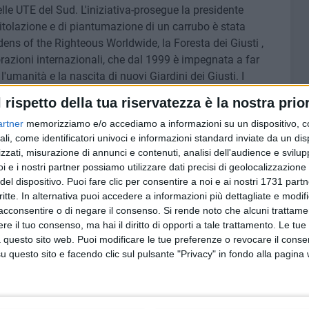
lle UTE del Sud. L'iniziativa-prosegue la presidente
titolazione e di piantumazione di un carrubo è stata
ens of the Righteous Worldwide, la Foresta dei Giusti ,
zioni internazionali, che dal 1999 è impegnata a far
'umanità e la nascita di nuovi Giardini dei Giusti. I
ntano le storie dei Giusti: hanno il compito di presentare
l rispetto della tua riservatezza è la nostra prior
, uomini e donne , mettendo a rischio la vita, la carriera,
artner
memorizziamo e/o accediamo a informazioni su un dispositivo, c
re i valori umani di fronte a leggi ingiuste o
ali, come identificatori univoci e informazioni standard inviate da un di
rime all'azienda Ceramiche D'Aniello s.r.l. profonda
zzati, misurazione di annunci e contenuti, analisi dell'audience e svilupp
il pregevole murales in ceramica . Un grazie alla pittrice,
i e i nostri partner possiamo utilizzare dati precisi di geolocalizzazione 
e dell'utilizzo del dipinto ad olio su tela di Don Pietro
del dispositivo. Puoi fare clic per consentire a noi e ai nostri 1731 partn
critte. In alternativa puoi accedere a informazioni più dettagliate e modif
acconsentire o di negare il consenso.
Si rende noto che alcuni trattamen
ell'UTE per aver sostenuto il progetto avendone colto il
e il tuo consenso, ma hai il diritto di opporti a tale trattamento. Le tue
 questo sito web. Puoi modificare le tue preferenze o revocare il conse
 per la preziosa collaborato Un grazie altresì al marmista
questo sito e facendo clic sul pulsante "Privacy" in fondo alla pagina
urales e a quanti in forme diverse hanno reso possibile
impegno proiuso a Maria , Michele e Sandro del Direttivo.
useppina Piemontese
- è motivo di orgoglio e di onore per