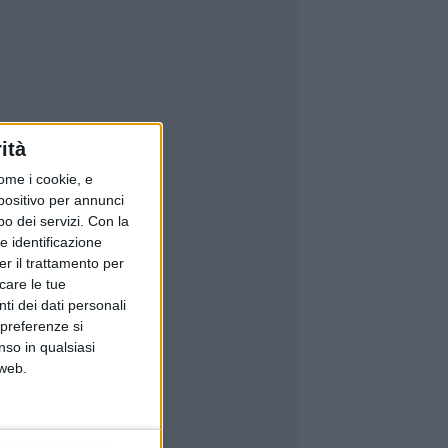
ità
ome i cookie, e
spositivo per annunci
o dei servizi.
Con la
e identificazione
er il trattamento per
icare le tue
ti dei dati personali
 preferenze si
nso in qualsiasi
 web.