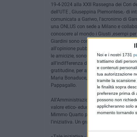
19-4-2024 alla XXII Rassegna dei Cori de
dell'UTE , Giuseppina Piemontese,- di in
comunicata a Gariwo, l'acronimo di Gard
una ONLUS con sede a Milano e collabora
conoscere al mondo i Giusti ,esempi per l
Giardini sono come libri aperti che racco
I
all'opinione pubblica gli esempi di quanti
Noi e i nostri 1731
p
le amicizie, sono stati capaci di preserva
trattiamo dati person
all'indifferenza della società. L'UTE esp
e contenuti personali
gratitudine, per aver realizzato e donato 
tua autorizzazione no
Maria Bonaduce, per la gentile concession
tramite la scansione 
Pappagallo.
le finalità sopra des
preferenze prima di 
All'Amministrazione Comunale il grazie d
possono non richieder
applicheranno solo a
valore etico- educativo e civico-sociale.
momento tornando su 
Mimmo Quarto per la posa in opera del m
l'iniziativa. Un grazie particolare per l'
«Tale iniziativa - scrive la presidente,
Gi