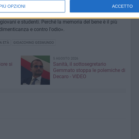
PIÙ OPZIONI
ACCETTO
re memoria dei due martiri terlizzesi, caduti per la libertà
a contribuire in qualche modo alla costruzione non solo
 giovani e studenti. Perché la memoria del bene è il più
 dimenticanza e contro l'odio».
A ETÀ
GIOACCHINO GESMUNDO
5 AGOSTO 2026
ore si
Sanità, il sottosegretario
Gemmato stoppa le polemiche di
Decaro - VIDEO