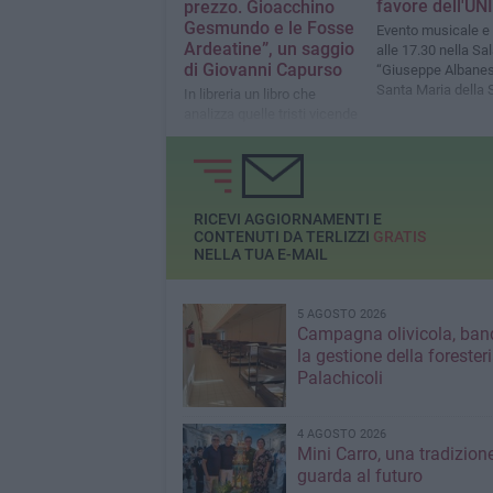
favore dell'UN
prezzo. Gioacchino
Gesmundo e le Fosse
Evento musicale e 
Ardeatine”, un saggio
alle 17.30 nella Sa
di Giovanni Capurso
“Giuseppe Albanes
Santa Maria della S
In libreria un libro che
analizza quelle tristi vicende
che portarono alla morte
anche don Pietro
Pappagallo
RICEVI AGGIORNAMENTI E
CONTENUTI DA TERLIZZI
GRATIS
NELLA TUA E-MAIL
5 AGOSTO 2026
Campagna olivicola, ban
la gestione della forester
Palachicoli
4 AGOSTO 2026
Mini Carro, una tradizion
guarda al futuro