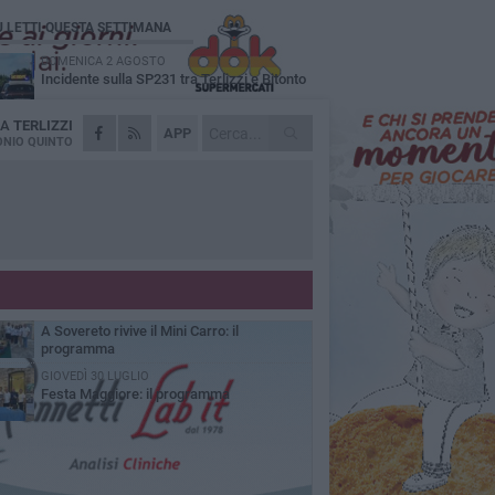
Ù LETTI QUESTA SETTIMANA
DOMENICA 2 AGOSTO
Incidente sulla SP231 tra Terlizzi e Bitonto
DA
TERLIZZI
LUNEDÌ 3 AGOSTO
APP
Gatto senza vita sul marciapiede: macabro
NIO QUINTO
ritrovamento in viale dei Lilium
MARTEDÌ 4 AGOSTO
Mini Carro, una tradizione che guarda al
futuro
DOMENICA 2 AGOSTO
I timonieri incontrano i più piccoli: la
tradizione passa dai bambini
SABATO 1 AGOSTO
A Sovereto rivive il Mini Carro: il
programma
GIOVEDÌ 30 LUGLIO
Festa Maggiore: il programma