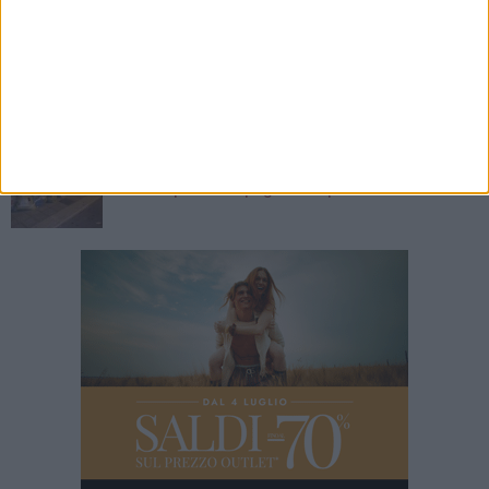
5 AGOSTO 2026
Campagna olivicola, bando per la gestione
della foresteria Palachicoli
5 AGOSTO 2026
Raccolta plastica al collasso, ma l'assessora
Ciliento prova a spegnere le polemiche