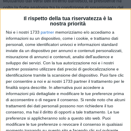
Mutuando dai versi dell'Inferno dantesco, la presidente ha
colto la forte analogia tra la condizione di smarrimento del
Sommo Poeta e quella vissuta dal mondo intero per la
Il rispetto della tua riservatezza è la
pandemia da COVID19. Dopo aver faticosamente
nostra priorità
attraversato la "natural burella" che collega l'Inferno al
Noi e i nostri 1733
partner
memorizziamo e/o accediamo a
Purgatorio, Dante e Virgilio alla fine contemplano "lo stellato
informazioni su un dispositivo, come i cookie, e trattiamo dati
cielo notturno dell'altro emisfero: un presagio del nuovo
personali, come identificatori univoci e informazioni standard
cammino di luce e di speranza dopo le tenebre precedenti .
inviate da un dispositivo per annunci e contenuti personalizzati,
misurazione di annunci e contenuti, analisi dell'audience e
sviluppo dei servizi.
Con la tua autorizzazione noi e i nostri
"E Natural burella" è stata la Pandemia, col suo carico di
partner possiamo utilizzare dati precisi di geolocalizzazione e
morte fisica e sociale. Ma ora anche noi usciamo "a riveder
identificazione tramite la scansione del dispositivo. Puoi fare clic
le stelle" nell'attesa si delinei per tutti un orizzonte di vita di
per consentire a noi e ai nostri 1733 partner il trattamento per le
luce e di speranza." La non risolta situazione pandemica e
finalità sopra descritte. In alternativa puoi accedere a
altre limitazioni , poco chiare , hanno impedito all'UTE di
informazioni più dettagliate e modificare le tue preferenze prima
ritornare nella precedente sede , c/o la scuola "Moro-Fiore",
di acconsentire o di negare il consenso.
Si rende noto che alcuni
perché le attività didattiche della Scuola Elementare della
trattamenti dei dati personali possono non richiedere il tuo
consenso, ma hai il diritto di opporti a tale trattamento. Le tue
Don Bosco non consentono l'utilizzo degli ambienti
preferenze si applicheranno solo a questo sito web. Puoi
assegnati all'UTE.
modificare le tue preferenze o revocare il consenso in qualsiasi
Interpretando un pensiero condiviso , la presidente ha
momento tornando su questo sito e facendo clic sul pulsante