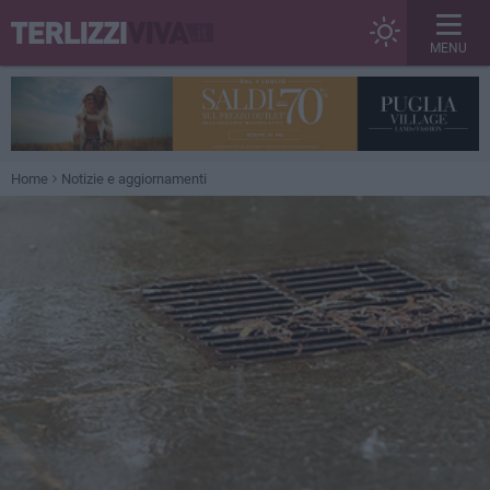
MENU
Home
Notizie e aggiornamenti