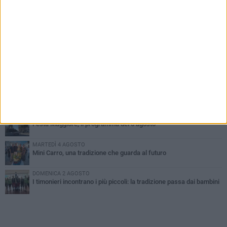
PIÙ LETTI QUESTA SETTIMANA
DOMENICA 2 AGOSTO
Incidente sulla SP231 tra Terlizzi e Bitonto
GIOVEDÌ 6 AGOSTO
A Terlizzi nasce il comitato di Futuro Nazionale
LUNEDÌ 3 AGOSTO
Gatto senza vita sul marciapiede: macabro ritrovamento in viale
dei Lilium
GIOVEDÌ 6 AGOSTO
Festa Maggiore, il programma del 6 agosto
MARTEDÌ 4 AGOSTO
Mini Carro, una tradizione che guarda al futuro
DOMENICA 2 AGOSTO
I timonieri incontrano i più piccoli: la tradizione passa dai bambini