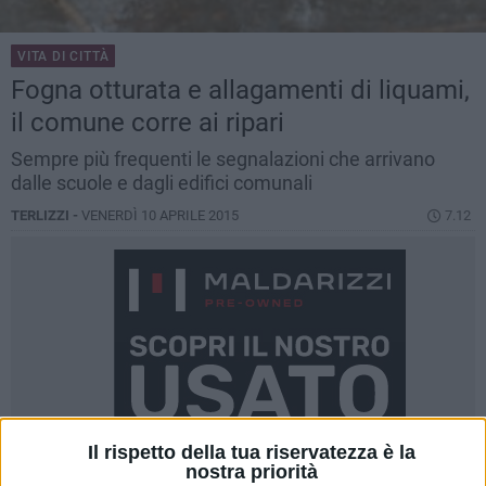
VITA DI CITTÀ
Fogna otturata e allagamenti di liquami,
il comune corre ai ripari
Sempre più frequenti le segnalazioni che arrivano
dalle scuole e dagli edifici comunali
TERLIZZI -
VENERDÌ 10 APRILE 2015
7.12
Il rispetto della tua riservatezza è la
nostra priorità