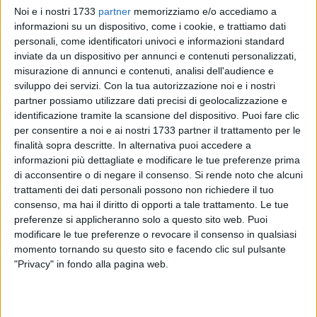
Noi e i nostri 1733
partner
memorizziamo e/o accediamo a
informazioni su un dispositivo, come i cookie, e trattiamo dati
personali, come identificatori univoci e informazioni standard
inviate da un dispositivo per annunci e contenuti personalizzati,
misurazione di annunci e contenuti, analisi dell'audience e
sviluppo dei servizi.
Con la tua autorizzazione noi e i nostri
partner possiamo utilizzare dati precisi di geolocalizzazione e
La fogna nera terlizzese fa acqua da tutte le parti. Sono
identificazione tramite la scansione del dispositivo. Puoi fare clic
sempre più frequenti le segnalazioni che arrivano dalle
per consentire a noi e ai nostri 1733 partner il trattamento per le
scuole e dagli uffici comunali che riguardano il
finalità sopra descritte. In alternativa puoi accedere a
malfunzionamento delle condotte fognarie di pertinenza
informazioni più dettagliate e modificare le tue preferenze prima
comunale. Il problema è sia sulla fogna nera che bianca. Il
di acconsentire o di negare il consenso.
Si rende noto che alcuni
trattamenti dei dati personali possono non richiedere il tuo
più delle volte si tratta di tubi e pozzetti di ispezione otturati
consenso, ma hai il diritto di opporti a tale trattamento. Le tue
che creano lo spargimento di liquami. C'è anche il problema
preferenze si applicheranno solo a questo sito web. Puoi
del fogliame che ostruisce le caditoie stradali non
modificare le tue preferenze o revocare il consenso in qualsiasi
consentendo così il regolare deflusso delle acque piovane.
momento tornando su questo sito e facendo clic sul pulsante
"Privacy" in fondo alla pagina web.
Le acque luride stagnanti oltre all'impatto igienico-sanitario,
posso creare danni agli immobili comunali e disagi per
l'agibilità dei plessi scolastici. Per questo l'amministrazione