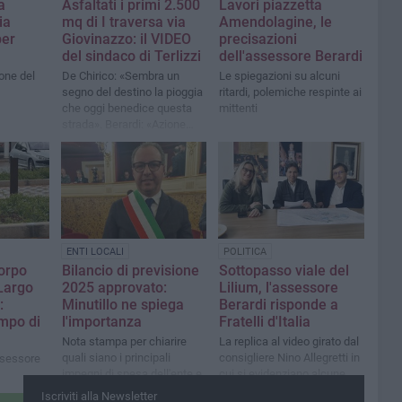
a
Asfaltati i primi 2.500
Lavori piazzetta
ia
mq di I traversa via
Amendolagine, le
per
Giovinazzo: il VIDEO
precisazioni
del sindaco di Terlizzi
dell'assessore Berardi
one del
De Chirico: «Sembra un
Le spiegazioni su alcuni
segno del destino la pioggia
ritardi, polemiche respinte ai
che oggi benedice questa
mittenti
strada». Berardi: «Azione
sinergica con gli uffici»
ENTI LOCALI
POLITICA
orpo
Bilancio di previsione
Sottopasso viale del
 Largo
2025 approvato:
Lilium, l'assessore
:
Minutillo ne spiega
Berardi risponde a
mpo di
l'importanza
Fratelli d'Italia
Nota stampa per chiarire
La replica al video girato dal
quali siano i principali
consigliere Nino Allegretti in
ssessore
impegni di spesa dell'ente e
cui si evidenziano alcune
per ringraziare chi si è
criticità
Iscriviti alla Newsletter