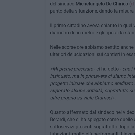
del sindaco
Michelangelo De Chirico
(
cl
punto della situazione, dando la misura 
Il primo cittadino aveva chiarito in que
diametro di un metro e gli operai la sta
Nelle scorse ore abbiamo sentito anche l
ulteriori delucidazioni sui cantieri in esse
«Mi preme precisare
- ci ha detto -
che i 
insinuato, ma in primavera ci siamo inte
progetto iniziale che abbiamo ereditato
superato alcune criticità,
soprattutto su
altre proprio su viale Gramsci».
Quanto affermato dal sindaco nel video è
Berardi, che ci ha spiegato come quelle 
sottoservizi presenti soprattutto dopo la
tubazioni, molto più performanti. L'invas