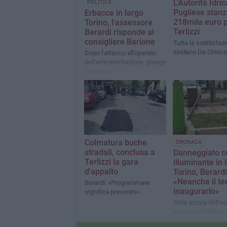
L'Autorità Idric
POLITICA
Pugliese stanz
Erbacce in largo
218mila euro 
Torino, l'assessore
Terlizzi
Berardi risponde al
consigliere Barione
Tutta la soddisfazi
sindaco De Chirico
Dopo l'attacco all'operato
dell'amministrazione, giunge
la replica
Colmatura buche
CRONACA
stradali, conclusa a
Danneggiato c
Terlizzi la gara
illuminante in
d'appalto
Torino, Berardi
«Neanche il te
Berardi: «Programmare
inaugurarlo»
significa prevenire».
Nota amara dell'a
ai Lavori Pubblici