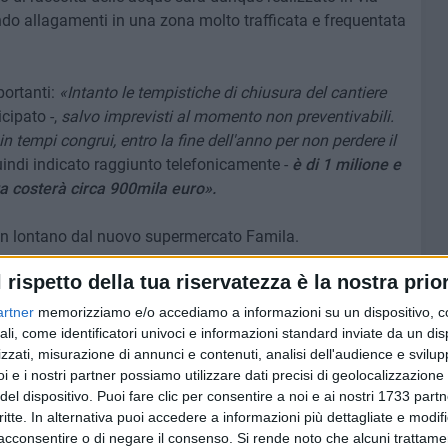
ndo allagamenti in una zona molto trafficata e frequentata
portanti:
«Intanto le tempistiche di chiusura del cantiere
icipato -,
salvo imprevisti al momento non preventivabili.
 tempi congrui, entro la fine dell'anno per non perdere il
quindi indicato raggiunto telefonicamente -
è di 1 milione e
a costerà circa 900mila euro».
 non lontano dal nuovo supermercato Famila.
l rispetto della tua riservatezza è la nostra prior
à dunque portata a termine e dovrebbe cambiare le sorti
ento delle acque, tema sempre al centro di accesi dibattiti
artner
memorizziamo e/o accediamo a informazioni su un dispositivo, c
nso e lascia strascichi nel centro abitato. Insieme al
ali, come identificatori univoci e informazioni standard inviate da un di
zzati, misurazione di annunci e contenuti, analisi dell'audience e svilupp
 cantieri che necessariamente sono destinati a cambiare in
i e i nostri partner possiamo utilizzare dati precisi di geolocalizzazione 
del dispositivo. Puoi fare clic per consentire a noi e ai nostri 1733 partn
critte. In alternativa puoi accedere a informazioni più dettagliate e modif
acconsentire o di negare il consenso.
Si rende noto che alcuni trattamen