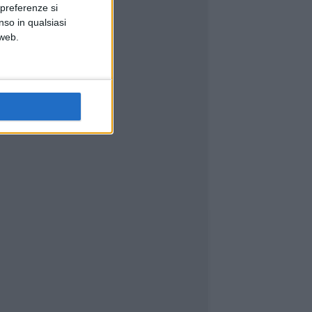
 preferenze si
nso in qualsiasi
 web.