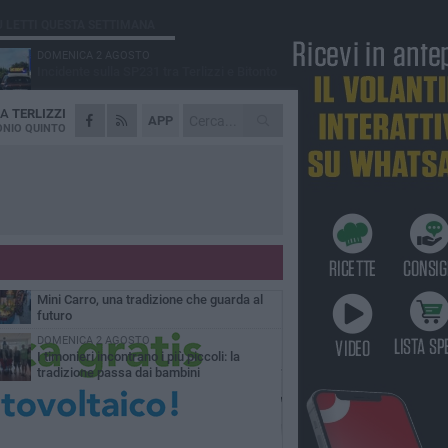
Ù LETTI QUESTA SETTIMANA
DOMENICA 2 AGOSTO
Incidente sulla SP231 tra Terlizzi e Bitonto
DA
TERLIZZI
GIOVEDÌ 6 AGOSTO
APP
A Terlizzi nasce il comitato di Futuro
NIO QUINTO
Nazionale
LUNEDÌ 3 AGOSTO
Gatto senza vita sul marciapiede: macabro
ritrovamento in viale dei Lilium
GIOVEDÌ 6 AGOSTO
Festa Maggiore, il programma del 6 agosto
MARTEDÌ 4 AGOSTO
Mini Carro, una tradizione che guarda al
futuro
DOMENICA 2 AGOSTO
I timonieri incontrano i più piccoli: la
tradizione passa dai bambini