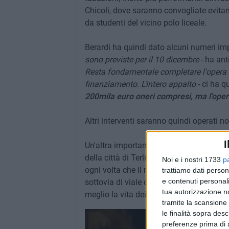
Chicoli, dove saranno convogliate evita
da studenti del vicino polo liceale.
Berardi ha quindi dato alcuni numeri im
sono previste per il 10 dicembre
- ha ant
Resta fondamentale completare l'opera in
finanziamento. L'intero appalto
- ci ha 
200mila euro oneri compresi, ma l'oper
Altri interventi saranno quindi operati
I
Un'altra importante opera pubblica verr
della città di Terlizzi in tema di smaltim
Noi e i nostri 1733
p
ogni volta che il maltempo si fa più inte
trattiamo dati person
e contenuti personali
sottovia di viale del Lilium si tratta di
tua autorizzazione no
meglio la vita dei terlizzesi.
tramite la scansione 
le finalità sopra des
preferenze prima di 