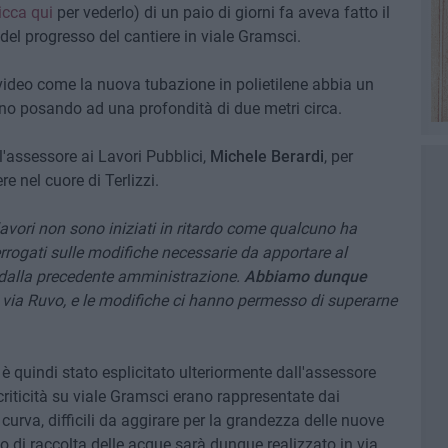
icca qui
per vederlo) di un paio di giorni fa aveva fatto il
del progresso del cantiere in viale Gramsci.
l video come la nuova tubazione in polietilene abbia un
nno posando ad una profondità di due metri circa.
'assessore ai Lavori Pubblici,
Michele Berardi
, per
re nel cuore di Terlizzi.
lavori non sono iniziati in ritardo come qualcuno ha
rrogati sulle modifiche necessarie da apportare al
 dalla precedente amministrazione.
Abbiamo dunque
 via Ruvo, e le modifiche ci hanno permesso di superarne
 quindi stato esplicitato ulteriormente dall'assessore
criticità su viale Gramsci erano rappresentate dai
 curva, difficili da aggirare per la grandezza delle nuove
o di raccolta delle acque sarà dunque realizzato in via