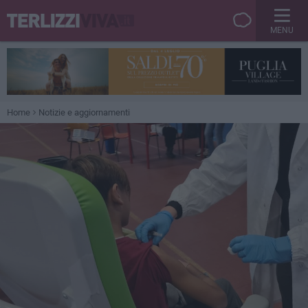
MENU
Home
Notizie e aggiornamenti