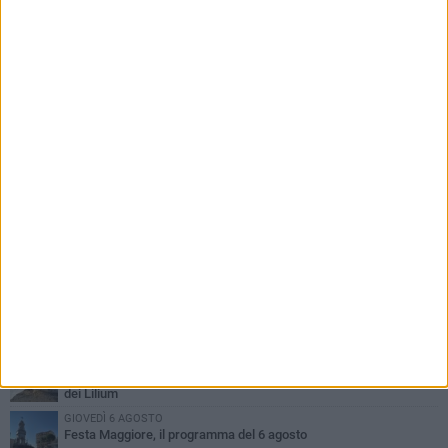
PIÙ LETTI QUESTA SETTIMANA
GIOVEDÌ 6 AGOSTO
A Terlizzi nasce il comitato di Futuro Nazionale
LUNEDÌ 3 AGOSTO
Gatto senza vita sul marciapiede: macabro ritrovamento in viale
dei Lilium
GIOVEDÌ 6 AGOSTO
Festa Maggiore, il programma del 6 agosto