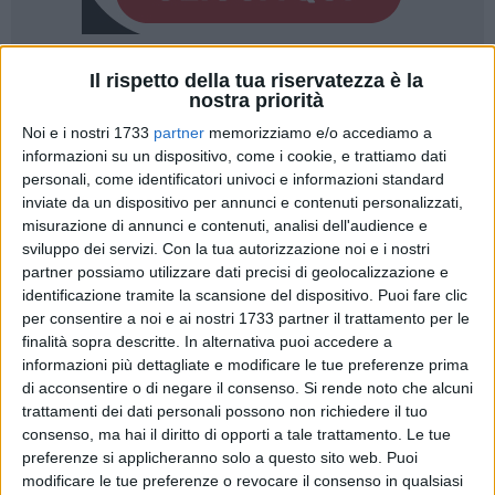
Il rispetto della tua riservatezza è la
2
nostra priorità
Noi e i nostri 1733
partner
memorizziamo e/o accediamo a
informazioni su un dispositivo, come i cookie, e trattiamo dati
La stagione influenzale è in corso e la risposta dei cittadini
personali, come identificatori univoci e informazioni standard
baresi è incoraggiante. La campagna vaccinale
inviate da un dispositivo per annunci e contenuti personalizzati,
antinfluenzale 2025/2026, promossa dalla ASL Bari ha,
misurazione di annunci e contenuti, analisi dell'audience e
infatti, superato in poche settimane, le
130mila dosi
sviluppo dei servizi.
Con la tua autorizzazione noi e i nostri
somministrate in tutta la provincia.
partner possiamo utilizzare dati precisi di geolocalizzazione e
identificazione tramite la scansione del dispositivo. Puoi fare clic
per consentire a noi e ai nostri 1733 partner il trattamento per le
A coordinare l'organizzazione, come ogni anno, è il
finalità sopra descritte. In alternativa puoi accedere a
Dipartimento di Prevenzione attraverso i Servizi di Igiene e
informazioni più dettagliate e modificare le tue preferenze prima
Sanità Pubblica (SISP), in rete con Medici di Medicina
di acconsentire o di negare il consenso.
Si rende noto che alcuni
Generale, Pediatri di Libera Scelta, Farmacie convenzionate,
trattamenti dei dati personali possono non richiedere il tuo
ospedali, RSA e centri vaccinali.
consenso, ma hai il diritto di opporti a tale trattamento. Le tue
Soddisfatto il direttore generale della ASL, Luigi Fruscio: "I
preferenze si applicheranno solo a questo sito web. Puoi
modificare le tue preferenze o revocare il consenso in qualsiasi
numeri della campagna antinfluenzale sono positivi e