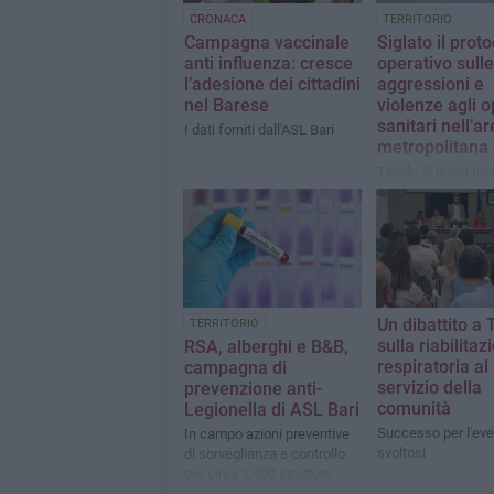
CRONACA
TERRITORIO
Campagna vaccinale
Siglato il proto
anti influenza: cresce
operativo sulle
l’adesione dei cittadini
aggressioni e
nel Barese
violenze agli o
sanitari nell’a
I dati forniti dall'ASL Bari
metropolitana 
Tavolo di lavori tra 
della Puglia, Forze
dell’Ordine e i verti
sistema sanitario 
Un dibattito a T
TERRITORIO
sulla riabilitaz
RSA, alberghi e B&B,
respiratoria al
campagna di
servizio della
prevenzione anti-
comunità
Legionella di ASL Bari
Successo per l'ev
In campo azioni preventive
svoltosi
di sorveglianza e controllo
per circa 1.400 strutture