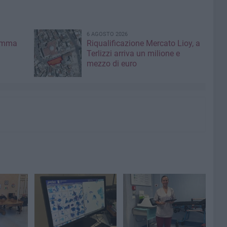
6 AGOSTO 2026
ramma
Riqualificazione Mercato Lioy, a
Terlizzi arriva un milione e
mezzo di euro