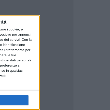
ità
ome i cookie, e
spositivo per annunci
o dei servizi.
Con la
e identificazione
er il trattamento per
icare le tue
ti dei dati personali
 preferenze si
nso in qualsiasi
 web.