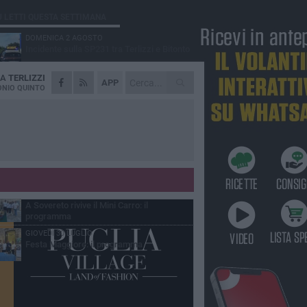
Ù LETTI QUESTA SETTIMANA
DOMENICA 2 AGOSTO
Incidente sulla SP231 tra Terlizzi e Bitonto
DA
TERLIZZI
LUNEDÌ 3 AGOSTO
APP
Gatto senza vita sul marciapiede: macabro
NIO QUINTO
ritrovamento in viale dei Lilium
MARTEDÌ 4 AGOSTO
Mini Carro, una tradizione che guarda al
futuro
DOMENICA 2 AGOSTO
I timonieri incontrano i più piccoli: la
tradizione passa dai bambini
SABATO 1 AGOSTO
A Sovereto rivive il Mini Carro: il
programma
GIOVEDÌ 30 LUGLIO
Festa Maggiore: il programma