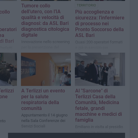
Tumore collo
TERRITORIO
dell’utero, con l’IA
collo
Più accoglienza e
qualità e velocità di
sicurezza: l’infermiere
diagnosi: da ASL Bari
di processo nei
diagnostica citologica
peratori
Pronto Soccorso della
digitale
rea
ASL Bari
di Bari
Innovazione nello screening
Quasi 200 operatori formati
per la prevenzione del
e già in servizio per
Prefetti
carcinoma femminile: prima
migliorare l’accesso in
esperienza del genere in
ospedale nei casi
ci del
Puglia e in Italia
d’emergenza-urgenza
regionale
erlizzi
A Terlizzi un evento
Al "Sarcone" di
ione
per la salute
Terlizzi Casa della
respiratoria della
Comunità, Medicina
comunità
fetale, grandi
macchine e medici di
Appuntamento il 14 giugno
famiglia
nella Sala Conferenze dei
ento
Servizi Sociali
Emiliano in visita al presidio
post-acuzie annuncia
l'investimento di oltre