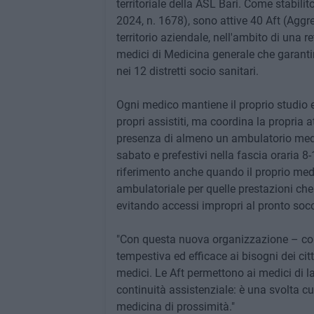
territoriale della ASL Bari. Come stabili
2024, n. 1678), sono attive 40 Aft (Aggreg
territorio aziendale, nell'ambito di una r
medici di Medicina generale che garanti
nei 12 distretti socio sanitari.
Ogni medico mantiene il proprio studio e 
propri assistiti, ma coordina la propria att
presenza di almeno un ambulatorio medico
sabato e prefestivi nella fascia oraria 8-
riferimento anche quando il proprio medic
ambulatoriale per quelle prestazioni ch
evitando accessi impropri al pronto socc
"Con questa nuova organizzazione – com
tempestiva ed efficace ai bisogni dei citta
medici. Le Aft permettono ai medici di la
continuità assistenziale: è una svolta cu
medicina di prossimità."