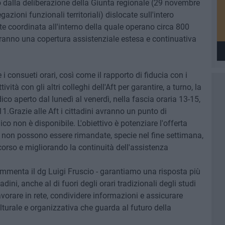
to dalla deliberazione della Giunta regionale (29 novembre
azioni funzionali territoriali) dislocate sull'intero
ete coordinata all'interno della quale operano circa 800
ranno una copertura assistenziale estesa e continuativa
i consueti orari, così come il rapporto di fiducia con i
ività con gli altri colleghi dell'Aft per garantire, a turno, la
 aperto dal lunedì al venerdì, nella fascia oraria 13-15,
11.Grazie alle Aft i cittadini avranno un punto di
o non è disponibile. L'obiettivo è potenziare l'offerta
e non possono essere rimandate, specie nel fine settimana,
orso e migliorando la continuità dell'assistenza
menta il dg Luigi Fruscio - garantiamo una risposta più
dini, anche al di fuori degli orari tradizionali degli studi
vorare in rete, condividere informazioni e assicurare
lturale e organizzativa che guarda al futuro della