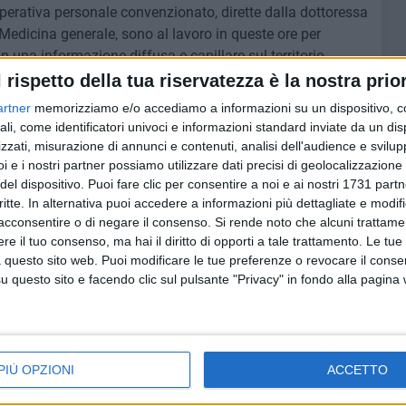
operativa personale convenzionato, dirette dalla dottoressa
edicina generale, sono al lavoro in queste ore per
con una informazione diffusa e capillare sul territorio
l rispetto della tua riservatezza è la nostra prior
e visitati anche in assenza del proprio medico, potranno
artner
memorizziamo e/o accediamo a informazioni su un dispositivo, c
'accesso ai propri dati clinici, tramite strumenti informatici
ali, come identificatori univoci e informazioni standard inviate da un di
, ricetta elettronica, scheda sanitaria informatizzata).
zzati, misurazione di annunci e contenuti, analisi dell'audience e svilupp
i e i nostri partner possiamo utilizzare dati precisi di geolocalizzazione 
del dispositivo. Puoi fare clic per consentire a noi e ai nostri 1731 partn
ranno così distribuite: 8 nel distretto socio sanitario unico
critte. In alternativa puoi accedere a informazioni più dettagliate e modif
o, 3 nel distretto Ruvo di Puglia, Terlizzi, Corato, 2 nel
acconsentire o di negare il consenso.
Si rende noto che alcuni trattamen
istretto Altamura, Gravina-Poggiorsini, Santeramo in Colle, 3
e il tuo consenso, ma hai il diritto di opporti a tale trattamento. Le tue
o-Grumo, Cassano Murge, Sannicandro, 2 nel distretto
 questo sito web. Puoi modificare le tue preferenze o revocare il conse
to Adelfia, Valenzano, Capurso-Cellamare, Triggiano, 3 nel
questo sito e facendo clic sul pulsante "Privacy" in fondo alla pagina
liano, 3 nel distretto Conversano, Monopoli, Polignano, 3
e, Sammichele di Bari, Turi, 4 nel distretto Alberobello,
utignano.
 studio delle singole Aft e dei relativi turni nelle fasce
PIÙ OPZIONI
ACCETTO
el proprio medico di famiglia che provvederà ad affiggerli.