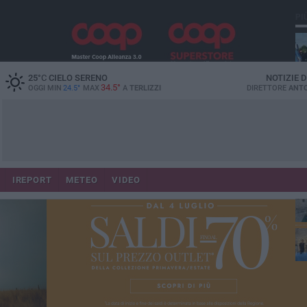
PI
25
°C
CIELO SERENO
NOTIZIE 
34.5°
OGGI MIN
24.5°
MAX
A
TERLIZZI
DIRETTORE
ANTO
IREPORT
METEO
VIDEO