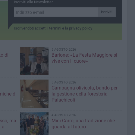
Iscriviti alla Newsletter
2milioni di euro
Iscriviti
Iscrivendoti accetti i
termini
e la
privacy policy
5 AGOSTO 2026
to di
Barione: «La Festa Maggiore si
vive con il cuore»
5 AGOSTO 2026
Campagna olivicola, bando per
miche di
la gestione della foresteria
Palachicoli
4 AGOSTO 2026
asso, ma
Mini Carro, una tradizione che
a a
guarda al futuro