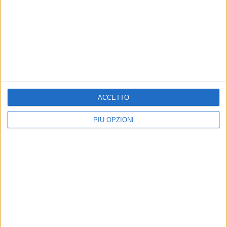
TERLIZZI - 19 GIUGNO 2019
Tris d'oro per Vito Tambone nella tappa
molfettese dei regionali di canoa
Precedente
1
2
...
10
11
12
13
14
...
ACCETTO
Successiva
PIÙ OPZIONI