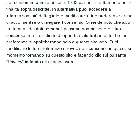
TERLIZZI - 16 SETTEMBRE 2019
per consentire a noi e ai nostri 1733 partner il trattamento per le
Luca Mazzone cala il triplete ai mondiali di
finalità sopra descritte. In alternativa puoi accedere a
Emmen
informazioni più dettagliate e modificare le tue preferenze prima
di acconsentire o di negare il consenso.
Si rende noto che alcuni
trattamenti dei dati personali possono non richiedere il tuo
TERLIZZI - 14 SETTEMBRE 2019
consenso, ma hai il diritto di opporti a tale trattamento. Le tue
Luca Mazzone da urlo: arriva anche la
quattordicesima medaglia d'oro mondiale
preferenze si applicheranno solo a questo sito web. Puoi
modificare le tue preferenze o revocare il consenso in qualsiasi
momento tornando su questo sito e facendo clic sul pulsante
TERLIZZI - 12 SETTEMBRE 2019
"Privacy" in fondo alla pagina web.
Luca Mazzone è per la dodicesima volta sul
tetto del mondo
TERLIZZI - 10 SETTEMBRE 2019
Luca Mazzone in Olanda a caccia
dell'ennesima iride
TERLIZZI - 3 SETTEMBRE 2019
Vito Tambone fa incetta di medaglie nelle finali
nazionali del 'Trofeo Canoa Giovani'