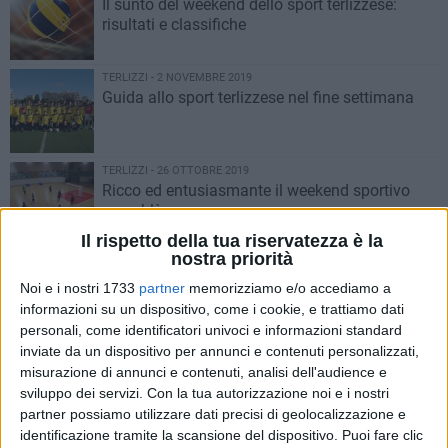
Il sunto del weekend dello sport terlizzese:
risultati e classifiche
TERLIZZI - 2 NOVEMBRE 2019
Guida allo sport terlizzese nel fine settimana
TERLIZZI - 26 OTTOBRE 2019
Ricco ed entusiasmante il weekend sportivo
rossoblù
Il rispetto della tua riservatezza è la
nostra priorità
TERLIZZI - 19 OTTOBRE 2019
Il sabato sportivo propone due derby intensi tra
Noi e i nostri 1733
partner
memorizziamo e/o accediamo a
calcio a 5 e volley
informazioni su un dispositivo, come i cookie, e trattiamo dati
personali, come identificatori univoci e informazioni standard
inviate da un dispositivo per annunci e contenuti personalizzati,
TERLIZZI - 4 OTTOBRE 2019
misurazione di annunci e contenuti, analisi dell'audience e
Trofeo Coni, Gabriele Cipriani conquista il
sviluppo dei servizi.
Con la tua autorizzazione noi e i nostri
bronzo nel tiro con l'arco
partner possiamo utilizzare dati precisi di geolocalizzazione e
identificazione tramite la scansione del dispositivo. Puoi fare clic