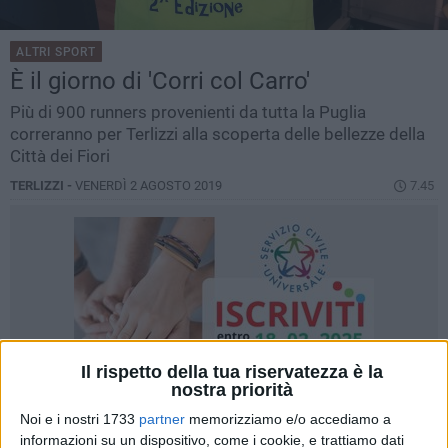
ALTRI SPORT
È il giorno di 'Corri col Carro'
Più di 900 runners provenienti da tutta la Puglia
correranno per Terlizzi alla scoperta delle bellezze della
Città dei Fiori
TERLIZZI -
VENERDÌ 2 AGOSTO 2019
7.45
Il rispetto della tua riservatezza è la
nostra priorità
Noi e i nostri 1733
partner
memorizziamo e/o accediamo a
informazioni su un dispositivo, come i cookie, e trattiamo dati