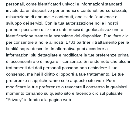
personali, come identificatori univoci e informazioni standard
inviate da un dispositivo per annunci e contenuti personalizzati,
misurazione di annunci e contenuti, analisi dell'audience e
78
sviluppo dei servizi.
Con la tua autorizzazione noi e i nostri
partner possiamo utilizzare dati precisi di geolocalizzazione e
identificazione tramite la scansione del dispositivo. Puoi fare clic
È il 'Corri del Carro' day. Alle ore 20 più di 900 runners si
per consentire a noi e ai nostri 1733 partner il trattamento per le
finalità sopra descritte. In alternativa puoi accedere a
daranno appuntamento ai piedi del nostro Carro Trionfale
informazioni più dettagliate e modificare le tue preferenze prima
per la seconda edizione della kermesse che vedrà al via
di acconsentire o di negare il consenso.
Si rende noto che alcuni
partecipanti da tutta la Puglia e non solo.
trattamenti dei dati personali possono non richiedere il tuo
consenso, ma hai il diritto di opporti a tale trattamento. Le tue
Un fiume di maglie gialle stile Tour de France (e il riferimento
preferenze si applicheranno solo a questo sito web. Puoi
alla 'Gran Boucle' è doveroso perché il 2 agosto del 1998
modificare le tue preferenze o revocare il consenso in qualsiasi
Marco Pantani conquistava la corsa dalla maglia gialla)
momento tornando su questo sito e facendo clic sul pulsante
"Privacy" in fondo alla pagina web.
invaderà le strade di Terlizzi alla scoperta delle bellezze
storiche e culturali e vivendo delle emozioni sportive.
7 AGOSTO 2026
Festa Maggiore 2026, il messaggio del sindaco
di Terlizzi alla cittadinanza