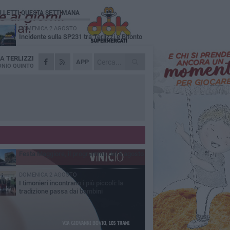
Ù LETTI QUESTA SETTIMANA
DOMENICA 2 AGOSTO
Incidente sulla SP231 tra Terlizzi e Bitonto
DA
TERLIZZI
LUNEDÌ 3 AGOSTO
APP
Gatto senza vita sul marciapiede: macabro
NIO QUINTO
ritrovamento in viale dei Lilium
GIOVEDÌ 6 AGOSTO
A Terlizzi nasce il comitato di Futuro
Nazionale
MARTEDÌ 4 AGOSTO
Mini Carro, una tradizione che guarda al
futuro
GIOVEDÌ 6 AGOSTO
Festa Maggiore, il programma del 6 agosto
DOMENICA 2 AGOSTO
I timonieri incontrano i più piccoli: la
tradizione passa dai bambini