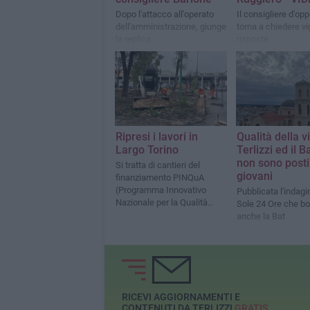
Dopo l'attacco all'operato
Il consigliere d'op
dell'amministrazione, giunge
torna a chiedere vi
la replica
risposte
dall'amministrazio
comunale
Ripresi i lavori in
Qualità della vi
Largo Torino
Terlizzi ed il 
non sono posti
Si tratta di cantieri del
giovani
finanziamento PINQuA
(Programma Innovativo
Pubblicata l'indagin
Nazionale per la Qualità
Sole 24 Ore che b
dell'Abitare)
anche la Bat
RICEVI AGGIORNAMENTI E
CONTENUTI DA TERLIZZI
GRATIS