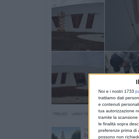
I
Noi e i nostri 1733
p
trattiamo dati person
e contenuti personali
tua autorizzazione no
TERLIZZI
LARGO TORINO
PALASPORT
MILLO
tramite la scansione 
le finalità sopra des
preferenze prima di 
7 AGOSTO 2026
Spostato il Carro Trionfal
possono non richieder