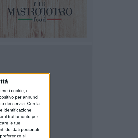
ità
ome i cookie, e
spositivo per annunci
o dei servizi.
Con la
e identificazione
er il trattamento per
icare le tue
ti dei dati personali
 preferenze si