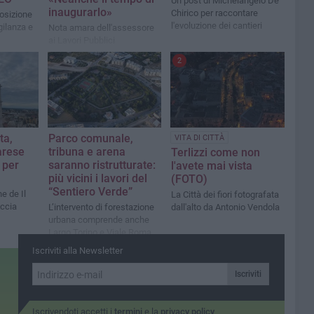
Un post di Michelangelo De
inaugurarlo»
Chirico per raccontare
posizione
l'evoluzione dei cantieri
gilanza e
Nota amara dell'assessore
ai Lavori Pubblici
ne
2
ta,
Parco comunale,
VITA DI CITTÀ
Barese
tribuna e arena
Terlizzi come non
 per
saranno ristrutturate:
l'avete mai vista
più vicini i lavori del
(FOTO)
“Sentiero Verde”
e de Il
La Città dei fiori fotografata
occia
L’intervento di forestazione
dall'alto da Antonio Vendola
urbana comprende anche
Largo Torino e Viale Roma
Iscriviti alla Newsletter
Iscriviti
Iscrivendoti accetti i
termini
e la
privacy policy