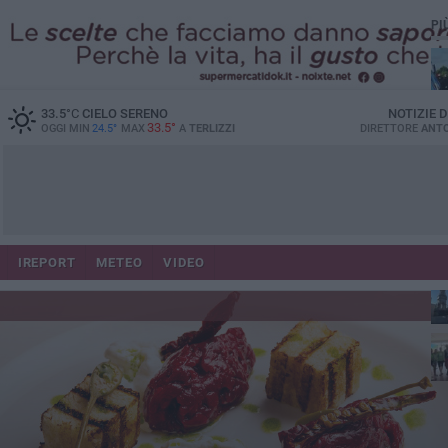
PI
33.5
°C
CIELO SERENO
NOTIZIE 
33.5°
OGGI MIN
24.5°
MAX
A
TERLIZZI
DIRETTORE
ANTO
IREPORT
METEO
VIDEO