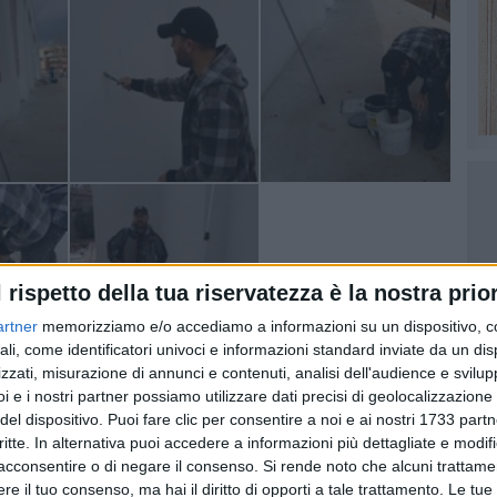
l rispetto della tua riservatezza è la nostra prior
artner
memorizziamo e/o accediamo a informazioni su un dispositivo, c
ali, come identificatori univoci e informazioni standard inviate da un di
zzati, misurazione di annunci e contenuti, analisi dell'audience e svilupp
i e i nostri partner possiamo utilizzare dati precisi di geolocalizzazione 
del dispositivo. Puoi fare clic per consentire a noi e ai nostri 1733 partn
critte. In alternativa puoi accedere a informazioni più dettagliate e modif
acconsentire o di negare il consenso.
Si rende noto che alcuni trattamen
7 AGOSTO 2026
e dal
Nella notte tra il 7 e l'8 agosto il
e il tuo consenso, ma hai il diritto di opporti a tale trattamento. Le tue