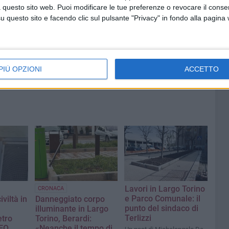
 scuola
Santuario di Sovereto resterà
 questo sito web. Puoi modificare le tue preferenze o revocare il conse
aperto
questo sito e facendo clic sul pulsante "Privacy" in fondo alla pagina
PIÙ OPZIONI
ACCETTO
Lavori in Largo Torino
CRONACA
e Parco Comunale: il
viltà in
Danneggiato corpo
punto del sindaco di
a
illuminante in Largo
Terlizzi
etro
Torino, Berardi:
DEO
«Neanche il tempo di