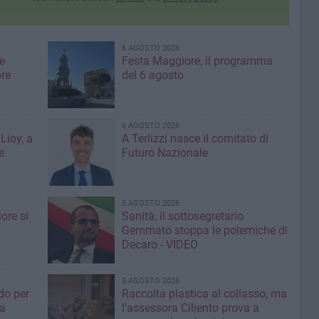
6 AGOSTO 2026
e
Festa Maggiore, il programma
re
del 6 agosto
6 AGOSTO 2026
Lioy, a
A Terlizzi nasce il comitato di
e
Futuro Nazionale
5 AGOSTO 2026
ore si
Sanità, il sottosegretario
Gemmato stoppa le polemiche di
Decaro - VIDEO
5 AGOSTO 2026
do per
Raccolta plastica al collasso, ma
ia
l'assessora Ciliento prova a