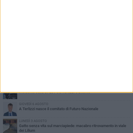
PIÙ LETTI QUESTA SETTIMANA
DOMENICA 2 AGOSTO
Incidente sulla SP231 tra Terlizzi e Bitonto
GIOVEDÌ 6 AGOSTO
A Terlizzi nasce il comitato di Futuro Nazionale
LUNEDÌ 3 AGOSTO
Gatto senza vita sul marciapiede: macabro ritrovamento in viale
dei Lilium