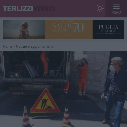
MENU
Home
Notizie e aggiornamenti