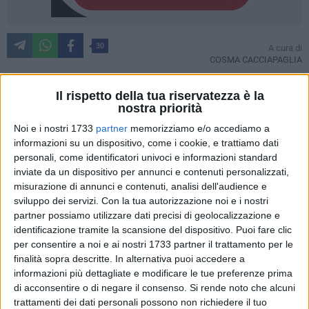
30
A cura di
COSMA CACCIAPAGLIA
Il rispetto della tua riservatezza è la
nostra priorità
L'
Assessorato alla Polizia Locale
ha dato il via al piano di
sistemazione della segnaletica orizzontale e installato quella
Noi e i nostri 1733
partner
memorizziamo e/o accediamo a
informazioni su un dispositivo, come i cookie, e trattiamo dati
verticale in molti punti della città.
personali, come identificatori univoci e informazioni standard
inviate da un dispositivo per annunci e contenuti personalizzati,
I lavori hanno avuto inizio nei primi giorni della settimana
misurazione di annunci e contenuti, analisi dell'audience e
appena trascorsa e sono stati coordinati dal maresciallo
sviluppo dei servizi.
Con la tua autorizzazione noi e i nostri
Nicola Gadaleta
con un cronoprogramma predisposto
partner possiamo utilizzare dati precisi di geolocalizzazione e
dall'
Assessore Nino Allegretti
per rendere più funzionale e
identificazione tramite la scansione del dispositivo. Puoi fare clic
sicura la circolazione dei pedoni e degli automobilisti,
per consentire a noi e ai nostri 1733 partner il trattamento per le
finalità sopra descritte. In alternativa puoi accedere a
tenendo conto anche dell'inizio della stagione estiva.
informazioni più dettagliate e modificare le tue preferenze prima
di acconsentire o di negare il consenso.
Si rende noto che alcuni
In via Marconi sono stati realizzati
12 nuovi posti auto
,
trattamenti dei dati personali possono non richiedere il tuo