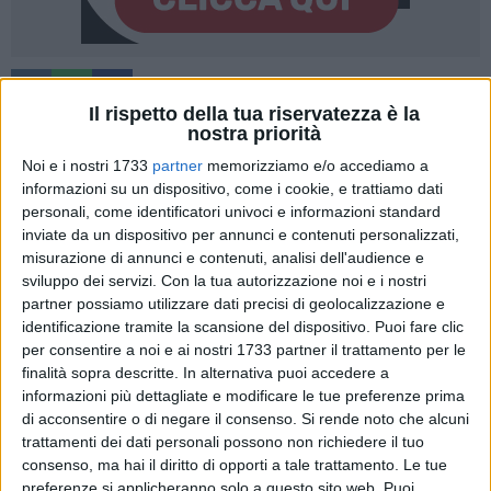
Il rispetto della tua riservatezza è la
nostra priorità
Noi e i nostri 1733
partner
memorizziamo e/o accediamo a
Più colore, più visibilità e, soprattutto, più sicurezza stradale.
informazioni su un dispositivo, come i cookie, e trattiamo dati
È partito in questi giorni
il piano di rifacimento della
personali, come identificatori univoci e informazioni standard
segnaletica orizzontale
, con un focus prioritario sugli
inviate da un dispositivo per annunci e contenuti personalizzati,
ingressi del centro abitato.
misurazione di annunci e contenuti, analisi dell'audience e
sviluppo dei servizi.
Con la tua autorizzazione noi e i nostri
partner possiamo utilizzare dati precisi di geolocalizzazione e
L'intervento, mirato a rendere gli attraversamenti pedonali
identificazione tramite la scansione del dispositivo. Puoi fare clic
immediatamente percepibili dagli automobilisti che si
per consentire a noi e ai nostri 1733 partner il trattamento per le
immettono nel tessuto urbano, proseguirà anche nelle
finalità sopra descritte. In alternativa puoi accedere a
prossime settimane. Il cronoprogramma prevede infatti i
informazioni più dettagliate e modificare le tue preferenze prima
plessi scolastici del territorio, per garantire percorsi sicuri a
di acconsentire o di negare il consenso.
Si rende noto che alcuni
studenti e famiglie.
trattamenti dei dati personali possono non richiedere il tuo
Il sindaco
Michelangelo De Chirico
e l'assessore alla Polizia
consenso, ma hai il diritto di opporti a tale trattamento. Le tue
preferenze si applicheranno solo a questo sito web. Puoi