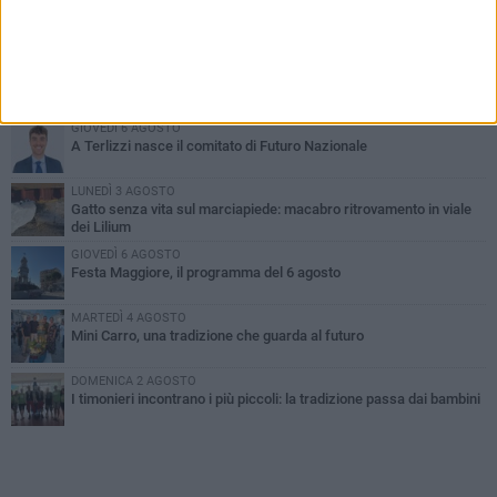
PIÙ LETTI QUESTA SETTIMANA
DOMENICA 2 AGOSTO
Incidente sulla SP231 tra Terlizzi e Bitonto
GIOVEDÌ 6 AGOSTO
A Terlizzi nasce il comitato di Futuro Nazionale
LUNEDÌ 3 AGOSTO
Gatto senza vita sul marciapiede: macabro ritrovamento in viale
dei Lilium
GIOVEDÌ 6 AGOSTO
Festa Maggiore, il programma del 6 agosto
MARTEDÌ 4 AGOSTO
Mini Carro, una tradizione che guarda al futuro
DOMENICA 2 AGOSTO
I timonieri incontrano i più piccoli: la tradizione passa dai bambini