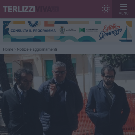
MENU
Home
Notizie e aggiornamenti