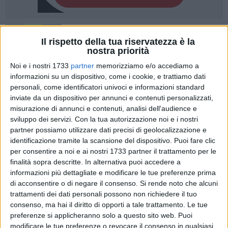
2
A cura di
Il rispetto della tua riservatezza è la
LA REDAZIONE
nostra priorità
Noi e i nostri 1733
partner
memorizziamo e/o accediamo a
informazioni su un dispositivo, come i cookie, e trattiamo dati
Ninni Gemmato,
in seguito alle dimissioni dalla carica di
personali, come identificatori univoci e informazioni standard
consigliere comunale di Nino Allegretti, ha voluto ringraziarlo
inviate da un dispositivo per annunci e contenuti personalizzati,
per l'operato in tutti questi anni al suo fianco, una sorta di
misurazione di annunci e contenuti, analisi dell'audience e
missione per il partito e per la gente della destra cittadina.
sviluppo dei servizi.
Con la tua autorizzazione noi e i nostri
partner possiamo utilizzare dati precisi di geolocalizzazione e
Una militanza al servizio degli altri - spiegano da Fratelli
identificazione tramite la scansione del dispositivo. Puoi fare clic
d'Italia - che non può passare inosservata.
per consentire a noi e ai nostri 1733 partner il trattamento per le
Questa la lettera dell'ex sindaco di Terlizzi pubblicata sui
finalità sopra descritte. In alternativa puoi accedere a
suoi profili social, che noi vi riproponiamo integralmente.
informazioni più dettagliate e modificare le tue preferenze prima
di acconsentire o di negare il consenso.
Si rende noto che alcuni
«Ringrazio
Nino Allegretti
di tutto quanto ha fatto - per me,
trattamenti dei dati personali possono non richiedere il tuo
per la Destra, per Terlizzi - non solo negli ultimi tre ma negli
consenso, ma hai il diritto di opporti a tale trattamento. Le tue
preferenze si applicheranno solo a questo sito web. Puoi
ultimi trent'anni.
modificare le tue preferenze o revocare il consenso in qualsiasi