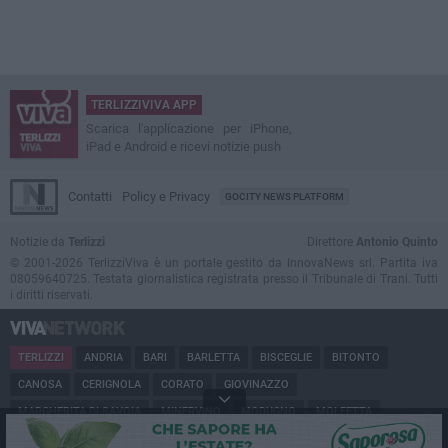
TERLIZZIVIVA APP
Scarica l'applicazione per iPhone,
iPad e Android e ricevi notizie push
Contatti
Policy e Privacy
GOCITY NEWS PLATFORM
Notizie da
Terlizzi
Direttore
Antonio Quinto
© 2001-2026 TerlizziViva è un portale gestito da InnovaNews srl. Partita iva
08059640725. Testata giornalistica registrata presso il Tribunale di Trani. Tutti
i diritti riservati.
TERLIZZI
ANDRIA
BARI
BARLETTA
BISCEGLIE
BITONTO
CANOSA
CERIGNOLA
CORATO
GIOVINAZZO
MARGHERITA DI SAVOIA
MINERVINO
MODUGNO
MOLFETTA
PUGLIA
RUVO
SAN FERDINANDO
SPINAZZOLA
TRANI