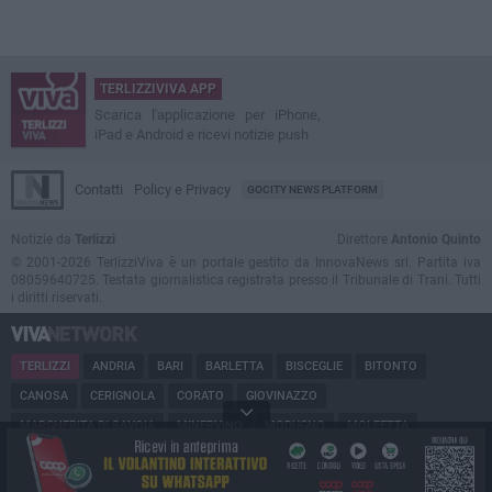
TERLIZZIVIVA APP
Scarica l'applicazione per iPhone,
iPad e Android e ricevi notizie push
Contatti
Policy e Privacy
GOCITY NEWS PLATFORM
Notizie da
Terlizzi
Direttore
Antonio Quinto
© 2001-2026 TerlizziViva è un portale gestito da InnovaNews srl. Partita iva
08059640725. Testata giornalistica registrata presso il Tribunale di Trani. Tutti
i diritti riservati.
TERLIZZI
ANDRIA
BARI
BARLETTA
BISCEGLIE
BITONTO
CANOSA
CERIGNOLA
CORATO
GIOVINAZZO
MARGHERITA DI SAVOIA
MINERVINO
MODUGNO
MOLFETTA
PUGLIA
RUVO
SAN FERDINANDO
SPINAZZOLA
TRANI
TRINITAPOLI