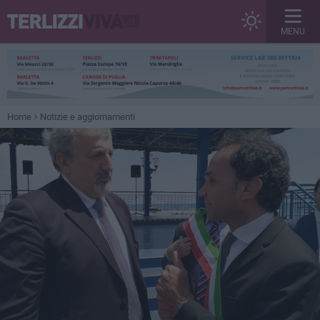
MENU
Home
Notizie e aggiornamenti