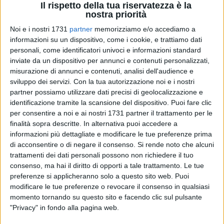
Il rispetto della tua riservatezza è la
nostra priorità
Noi e i nostri 1731
partner
memorizziamo e/o accediamo a
4
A cura di
informazioni su un dispositivo, come i cookie, e trattiamo dati
NICOLA MICCIONE
personali, come identificatori univoci e informazioni standard
inviate da un dispositivo per annunci e contenuti personalizzati,
misurazione di annunci e contenuti, analisi dell'audience e
sviluppo dei servizi.
Con la tua autorizzazione noi e i nostri
Il presidente della Regione Puglia,
Michele Emiliano
, non
partner possiamo utilizzare dati precisi di geolocalizzazione e
diffamò l'ex sindaco di Terlizzi,
Nicola Gemmato
. Lo ha
identificazione tramite la scansione del dispositivo. Puoi fare clic
stabilito il giudice per le indagini preliminari del
Tribunale di
per consentire a noi e ai nostri 1731 partner il trattamento per le
Trani
,
Carmen Anna Lidia Corvino
, accogliendo la richiesta
finalità sopra descritte. In alternativa puoi accedere a
di archiviazione del sostituto procuratore della
Procura della
informazioni più dettagliate e modificare le tue preferenze prima
Repubblica, Ubaldo Leo
.
di acconsentire o di negare il consenso.
Si rende noto che alcuni
trattamenti dei dati personali possono non richiedere il tuo
consenso, ma hai il diritto di opporti a tale trattamento. Le tue
A questa richiesta, a maggio dello scorso anno, aveva fatto
preferenze si applicheranno solo a questo sito web. Puoi
opposizione Gemmato, ma il giudice del
Tribunale di Trani
,
modificare le tue preferenze o revocare il consenso in qualsiasi
nel suo decreto di archiviazione a seguito di opposizione, ha
momento tornando su questo sito e facendo clic sul pulsante
osservato «che la notizia di reato è infondata, perché i vari
"Privacy" in fondo alla pagina web.
elementi acquisiti nel corso delle indagini preliminari non