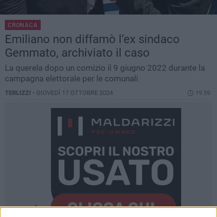
CRONACA
Emiliano non diffamò l’ex sindaco
Gemmato, archiviato il caso
La querela dopo un comizio il 9 giugno 2022 durante la
campagna elettorale per le comunali
TERLIZZI -
GIOVEDÌ 17 OTTOBRE 2024
19.59