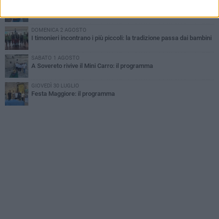
MARTEDÌ 4 AGOSTO
Mini Carro, una tradizione che guarda al futuro
DOMENICA 2 AGOSTO
I timonieri incontrano i più piccoli: la tradizione passa dai bambini
SABATO 1 AGOSTO
A Sovereto rivive il Mini Carro: il programma
GIOVEDÌ 30 LUGLIO
Festa Maggiore: il programma