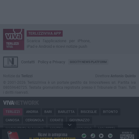
TERLIZZIVIVA APP
Scarica l'applicazione per iPhone,
iPad e Android e ricevi notizie push
Contatti
Policy e Privacy
GOCITY NEWS PLATFORM
Notizie da
Terlizzi
Direttore
Antonio Quinto
© 2001-2026 TerlizziViva è un portale gestito da InnovaNews srl. Partita iva
08059640725. Testata giornalistica registrata presso il Tribunale di Trani. Tutti
i diritti riservati.
TERLIZZI
ANDRIA
BARI
BARLETTA
BISCEGLIE
BITONTO
CANOSA
CERIGNOLA
CORATO
GIOVINAZZO
MARGHERITA DI SAVOIA
MINERVINO
MODUGNO
MOLFETTA
PUGLIA
RUVO
SAN FERDINANDO
SPINAZZOLA
TRANI