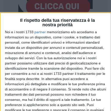
Il rispetto della tua riservatezza è la
nostra priorità
1
Noi e i nostri 1733
partner
memorizziamo e/o accediamo a
informazioni su un dispositivo, come i cookie, e trattiamo dati
personali, come identificatori univoci e informazioni standard
Con una nota indirizzata al presidente della Regione Puglia,
i
inviate da un dispositivo per annunci e contenuti personalizzati,
quarantuno sindaci dei comuni dell'area metropolitana di
misurazione di annunci e contenuti, analisi dell'audience e
sviluppo dei servizi.
Con la tua autorizzazione noi e i nostri
Bari
hanno rappresentato «
la pressante e quotidiana
partner possiamo utilizzare dati precisi di geolocalizzazione e
preoccupazione degli amministratori in relazione al
identificazione tramite la scansione del dispositivo. Puoi fare clic
fenomeno degli abbandoni dei rifiuti e dei roghi tossici che
per consentire a noi e ai nostri 1733 partner il trattamento per le
ormai interessa la gran parte delle aree rurali e delle aree
finalità sopra descritte. In alternativa puoi accedere a
periurbane».
informazioni più dettagliate e modificare le tue preferenze prima
di acconsentire o di negare il consenso.
Si rende noto che alcuni
«Tale fenomeno nel corso degli ultimi anni
– si legge nella
trattamenti dei dati personali possono non richiedere il tuo
consenso, ma hai il diritto di opporti a tale trattamento. Le tue
missiva –
è diventato sempre più impattante per la quantità
preferenze si applicheranno solo a questo sito web. Puoi
degli abbandoni e per le alterazioni che esso determina sul
modificare le tue preferenze o revocare il consenso in qualsiasi