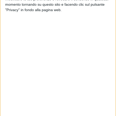
paesaggio e sull'ecosistema»
.
momento tornando su questo sito e facendo clic sul pulsante
"Privacy" in fondo alla pagina web.
I sindaci hanno richiamato l'incontro tenutosi, lunedì 25
agosto, promosso dal sindaco metropolitano
Vito Leccese
,
alla presenza di tutti i rappresentanti dei 41 comuni di terra
di Bari, facendo presente la necessità impellente di
fronteggiare tale fenomeno al fine di debellarlo, con misure
straordinarie, anche in considerazione dell'evidenza che gli
strumenti ordinari a disposizione dei sindaci non sono
adeguati alla sfida e all'impegno necessario per arginare i
molteplici eventi criminali.
«Pur condividendo i contenuti e gli obiettivi fissati dalla
Regione Puglia (DGR n. 244 del 4 marzo scorso) di
approvazione dell'accordo di programma "Tutela
Ambientale"
– scrivono ancora
– data la portata del
fenomeno, anche nella qualità di autorità sanitarie locali,
riteniamo utile che venga dichiarato lo
stato di emergenza
per gli abbandoni dei rifiuti e per il contrasto ai roghi tossici
,