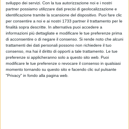
sviluppo dei servizi.
Con la tua autorizzazione noi e i nostri
Gesualdo SANSEVERINO
partner possiamo utilizzare dati precisi di geolocalizzazione e
Angela Assunta SPILOTRO
identificazione tramite la scansione del dispositivo. Puoi fare clic
Elisabetta VACCARELLA
per consentire a noi e ai nostri 1733 partner il trattamento per le
Anna SALVAGGIULO
finalità sopra descritte. In alternativa puoi accedere a
Alessandra ADDANTE
informazioni più dettagliate e modificare le tue preferenze prima
di acconsentire o di negare il consenso.
Si rende noto che alcuni
Silvia CONTENTO
trattamenti dei dati personali possono non richiedere il tuo
Daniela DI BELLO
consenso, ma hai il diritto di opporti a tale trattamento. Le tue
Giovanna Maria FERRI
preferenze si applicheranno solo a questo sito web. Puoi
Vincenzo FORZATI
modificare le tue preferenze o revocare il consenso in qualsiasi
Maria LIMITONE
momento tornando su questo sito e facendo clic sul pulsante
Costantino MORENA
"Privacy" in fondo alla pagina web.
Movimento Cinque Stelle
Maria LA GHEZZA
Aldo PATRUNO
Angela Anna Bruna PIARULLI
Viviana GUARINI
Michele LOPORCARO