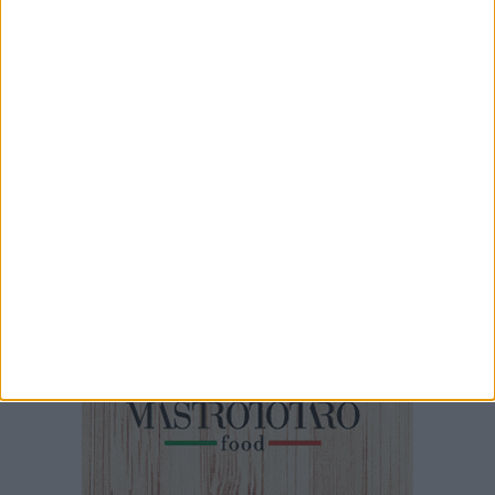
9 AGOSTO 2026
Meteo Festa Maggiore: leggero refrigerio su
Terlizzi
9 AGOSTO 2026
De Chirico: «La Festa che vivevo da ragazzo»