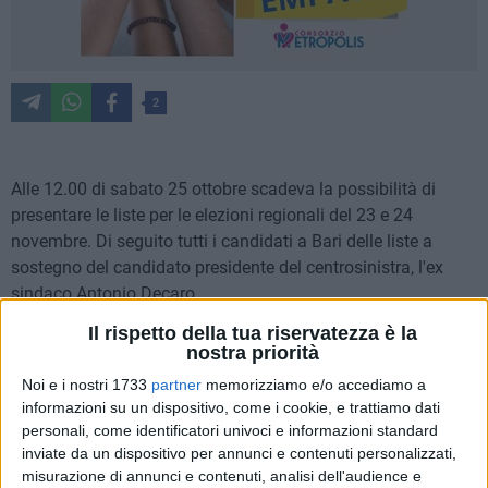
2
Alle 12.00 di sabato 25 ottobre scadeva la possibilità di
presentare le liste per le elezioni regionali del 23 e 24
novembre. Di seguito tutti i candidati a Bari delle liste a
sostegno del candidato presidente del centrosinistra, l'ex
sindaco Antonio Decaro.
Il rispetto della tua riservatezza è la
Partito Democratico
nostra priorità
Ubaldo PAGANO
Noi e i nostri 1733
partner
memorizziamo e/o accediamo a
Francesco PAOLICELLI
informazioni su un dispositivo, come i cookie, e trattiamo dati
Lucia PARCHITELLI
personali, come identificatori univoci e informazioni standard
inviate da un dispositivo per annunci e contenuti personalizzati,
Pietro PETRUZZELLI
misurazione di annunci e contenuti, analisi dell'audience e
Lorenzo PLANTAMURA