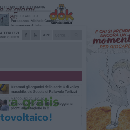
Ù LETTI QUESTA SETTIMANA
LUNEDÌ 3 AGOSTO
Paracanoa, Michele Guastamacchia è
bicampione d'Italia
DA
TERLIZZI
DOMENICA 2 AGOSTO
APP
Serie D femminile, ecco gli organici:
NIO QUINTO
presente anche Scuola di Pallavolo
MERCOLEDÌ 29 LUGLIO
Luca Mazzone "Re d'Italia dell'handbike"
VENERDÌ 31 LUGLIO
Serie C maschile, Scuola di Pallavolo
Terlizzi mette a segno il colpo Davide
ldarola
SABATO 1 AGOSTO
Diramati gli organici della serie C di volley
maschile, c'è Scuola di Pallavolo Terlizzi
MERCOLEDÌ 22 LUGLIO
Francesco Pio Vallarelli e la Reggiana
pronti alla stagione in C