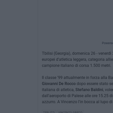
Powere
Tbilisi (Georgia), domenica 26 - venerdì
europei d'atletica leggera, categoria allievi
campione italiano di corsa 1.500 metri.
Il classe '99 attualmente in forza alla Ba
Giovanni De Rocco
dopo essere stato se
italiana di atletica,
Stefano Baldini
, vol
dall'aeroporto di Palese alle ore 15.25 di
azzurro. A Vincenzo l'in bocca al lupo di T
TERLIZZI
VINCENZO GRIECO