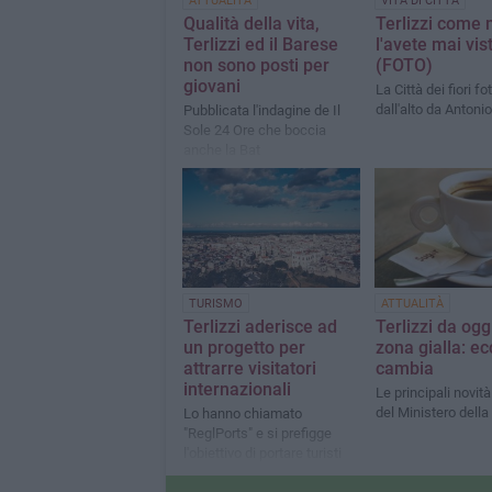
ATTUALITÀ
VITA DI CITTÀ
Qualità della vita,
Terlizzi come 
Terlizzi ed il Barese
l'avete mai vis
non sono posti per
(FOTO)
giovani
La Città dei fiori f
dall'alto da Antoni
Pubblicata l'indagine de Il
Sole 24 Ore che boccia
anche la Bat
TURISMO
ATTUALITÀ
Terlizzi aderisce ad
Terlizzi da oggi
un progetto per
zona gialla: e
attrarre visitatori
cambia
internazionali
Le principali novità
del Ministero della
Lo hanno chiamato
"ReglPorts" e si prefigge
l'obiettivo di portare turisti
nautici dal mare