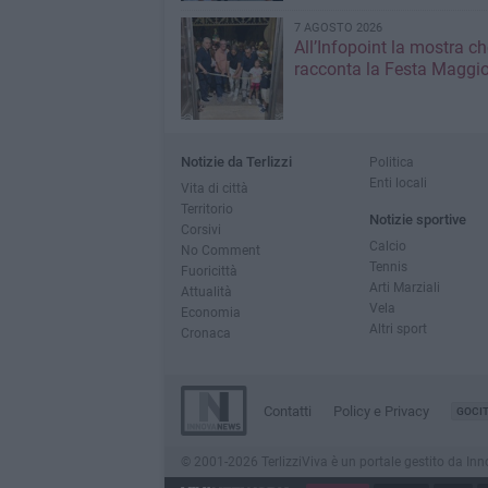
7 AGOSTO 2026
All’Infopoint la mostra ch
racconta la Festa Maggio
Notizie da Terlizzi
Politica
Enti locali
Vita di città
Territorio
Notizie sportive
Corsivi
Calcio
No Comment
Tennis
Fuoricittà
Arti Marziali
Attualità
Vela
Economia
Altri sport
Cronaca
Contatti
Policy e Privacy
GOCI
© 2001-2026 TerlizziViva è un portale gestito da Innov