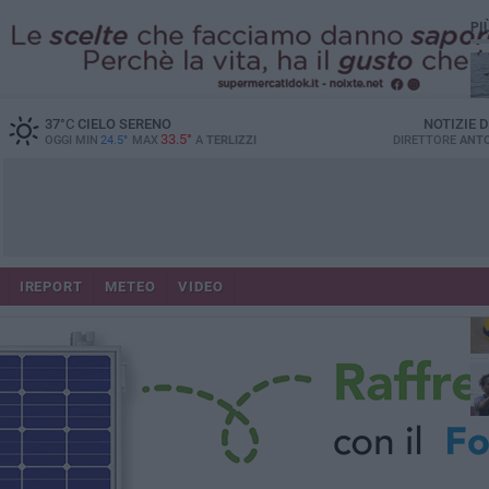
PI
37
°C
CIELO SERENO
NOTIZIE 
33.5°
OGGI MIN
24.5°
MAX
A
TERLIZZI
DIRETTORE
ANTO
IREPORT
METEO
VIDEO
Ca