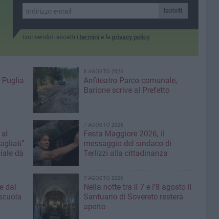
attrattiva per flussi turistici
qualificati
Iscriviti
Iscrivendoti accetti i
termini
e la
privacy policy
8 AGOSTO 2026
 Puglia
Anfiteatro Parco comunale,
Barione scrive al Prefetto
7 AGOSTO 2026
 al
Festa Maggiore 2026, il
agliati”
messaggio del sindaco di
iale dà
Terlizzi alla cittadinanza
7 AGOSTO 2026
e dal
Nella notte tra il 7 e l'8 agosto il
 scuola
Santuario di Sovereto resterà
aperto