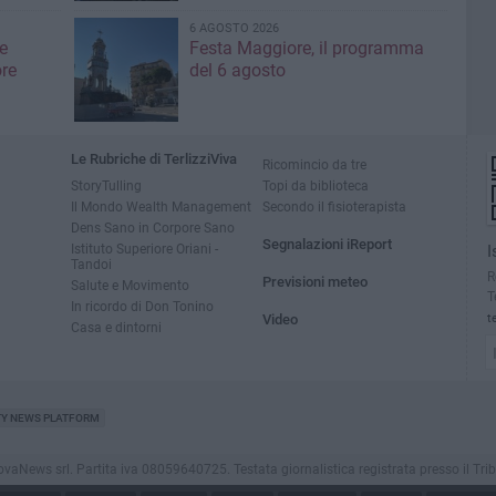
6 AGOSTO 2026
e
Festa Maggiore, il programma
re
del 6 agosto
Le Rubriche di TerlizziViva
Ricomincio da tre
StoryTulling
Topi da biblioteca
Il Mondo Wealth Management
Secondo il fisioterapista
Dens Sano in Corpore Sano
Segnalazioni iReport
Istituto Superiore Oriani -
I
Tandoi
R
Previsioni meteo
Salute e Movimento
T
In ricordo di Don Tonino
Video
t
Casa e dintorni
TY NEWS PLATFORM
aNews srl. Partita iva 08059640725. Testata giornalistica registrata presso il Tribunale