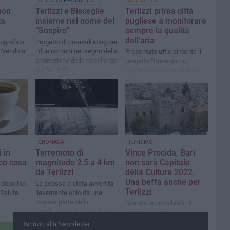
ATTIVITÀ PRODUTTIVE
ATTUALITÀ
non
Terlizzi e Bisceglie
Terlizzi prima città
ta
insieme nel nome del
pugliese a monitorare
“Sospiro”
sempre la qualità
dell’aria
otografata
Progetto di co-marketing per
o Vendola
i due comuni nel segno della
Presentato ufficialmente il
promozione delle eccellenze
progetto “Buongiorno
sul territorio
Sindaco”. Sarà candidato
all’Oscar della Salute Città
Sane del 2022
CRONACA
TURISMO
 in
Terremoto di
Vince Procida, Bari
cco cosa
magnitudo 2.5 a 4 km
non sarà Capitale
da Terlizzi
della Cultura 2022.
Una beffa anche per
 dopo l'ok
La scossa è stata avvertita
Terlizzi
 Salute
lievemente solo da una
minima parte della
Svanita la possibilità di
popolazione. Nessun danno
rendere la Città
a cose o persone
Metropolitana ulteriormente
Iscriviti alla Newsletter