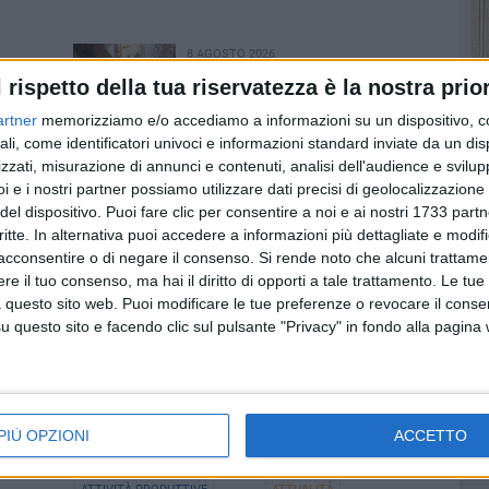
8 AGOSTO 2026
amma di
Vincenzo Di Palo è il nuovo
l rispetto della tua riservatezza è la nostra prior
priore della Confraternita di
Maria SS del Rosario
artner
memorizziamo e/o accediamo a informazioni su un dispositivo, c
ali, come identificatori univoci e informazioni standard inviate da un di
zzati, misurazione di annunci e contenuti, analisi dell'audience e svilupp
i e i nostri partner possiamo utilizzare dati precisi di geolocalizzazione 
del dispositivo. Puoi fare clic per consentire a noi e ai nostri 1733 partn
critte. In alternativa puoi accedere a informazioni più dettagliate e modif
acconsentire o di negare il consenso.
Si rende noto che alcuni trattamen
e il tuo consenso, ma hai il diritto di opporti a tale trattamento. Le tue
 questo sito web. Puoi modificare le tue preferenze o revocare il conse
questo sito e facendo clic sul pulsante "Privacy" in fondo alla pagina
PIÙ OPZIONI
ACCETTO