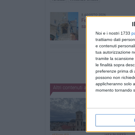
8 AGOSTO 2026
Festa Maggiore, il progr
I
sabato 8 agosto
Noi e i nostri 1733
p
trattiamo dati person
e contenuti personali
tua autorizzazione no
tramite la scansione 
le finalità sopra des
preferenze prima di 
possono non richieder
applicheranno solo a
Altri contenuti a tema
momento tornando su 
2