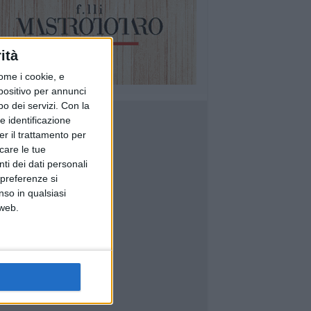
ità
ome i cookie, e
spositivo per annunci
o dei servizi.
Con la
e identificazione
er il trattamento per
icare le tue
ti dei dati personali
 preferenze si
nso in qualsiasi
 web.