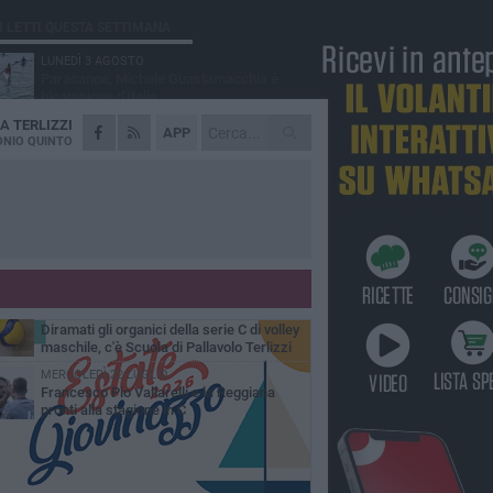
Ù LETTI QUESTA SETTIMANA
LUNEDÌ 3 AGOSTO
Paracanoa, Michele Guastamacchia è
bicampione d'Italia
DA
TERLIZZI
DOMENICA 2 AGOSTO
APP
Serie D femminile, ecco gli organici:
NIO QUINTO
presente anche Scuola di Pallavolo
MERCOLEDÌ 29 LUGLIO
Luca Mazzone "Re d'Italia dell'handbike"
VENERDÌ 31 LUGLIO
Serie C maschile, Scuola di Pallavolo
Terlizzi mette a segno il colpo Davide
ldarola
SABATO 1 AGOSTO
Diramati gli organici della serie C di volley
maschile, c'è Scuola di Pallavolo Terlizzi
MERCOLEDÌ 22 LUGLIO
Francesco Pio Vallarelli e la Reggiana
pronti alla stagione in C