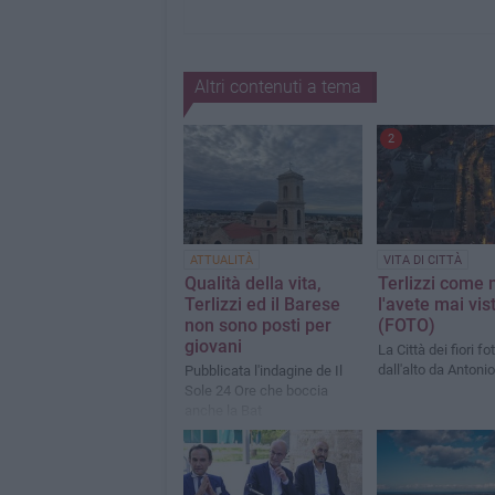
Altri contenuti a tema
2
ATTUALITÀ
VITA DI CITTÀ
Qualità della vita,
Terlizzi come 
Terlizzi ed il Barese
l'avete mai vis
non sono posti per
(FOTO)
giovani
La Città dei fiori f
dall'alto da Antoni
Pubblicata l'indagine de Il
Sole 24 Ore che boccia
anche la Bat