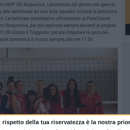
uro UISP '80 Acquaviva. L'avventura del girone con gare di
o alle semifinale ad una sola squadra inizierà la prossima
 Le terlizzesi esordiranno affrontando al PalaChicoli
o l'Acquaviva, per poi replicare sempre davanti al proprio
1.00 contro il Triggiano, per poi disputare la gara più
onopoli domenica 6 marzo sempre alle ore 11.00.
l rispetto della tua riservatezza è la nostra prior