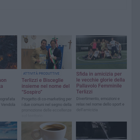
Sfida in amicizia per
ATTIVITÀ PRODUTTIVE
le vecchie glorie della
non
Terlizzi e Bisceglie
Pallavolo Femminile
ta
insieme nel nome del
Terlizzi
“Sospiro”
Divertimento, emozioni e
otografata
Progetto di co-marketing per
relax nel nome dello sport e
o Vendola
i due comuni nel segno della
dell'amicizia
promozione delle eccellenze
sul territorio