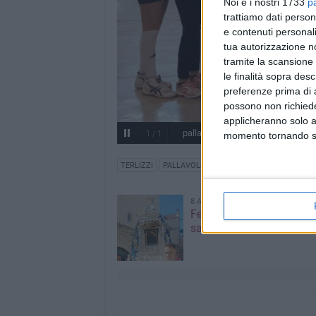
Noi e i nostri 1733
p
trattiamo dati person
e contenuti personali
tua autorizzazione no
tramite la scansione 
le finalità sopra des
preferenze prima di 
possono non richieder
applicheranno solo a
pallavolo femminile under 14
1
/
1
momento tornando su 
TERLIZZI
PALLAVOLO FEMMINILE
8 AGOSTO 2026
Festa Maggiore, il progr
sabato 8 agosto