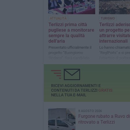
ATTUALITÀ
TURISMO
Terlizzi prima città
Terlizzi aderis
pugliese a monitorare
un progetto pe
sempre la qualità
attrarre visitat
dell’aria
internazionali
Presentato ufficialmente il
Lo hanno chiamat
progetto “Buongiorno
"ReglPorts" e si pr
Sindaco”. Sarà candidato
l'obiettivo di portare
all’Oscar della Salute Città
nautici dal mare
Sane del 2022
all'entroterra
RICEVI AGGIORNAMENTI E
CONTENUTI DA TERLIZZI
GRATIS
NELLA TUA E-MAIL
8 AGOSTO 2026
Furgone rubato a Ruvo di
ritrovato a Terlizzi