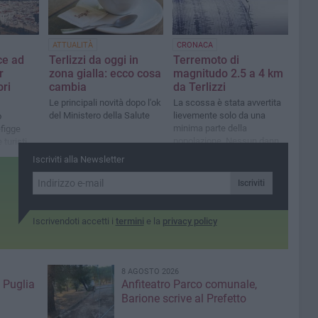
ATTUALITÀ
CRONACA
ce ad
Terlizzi da oggi in
Terremoto di
r
zona gialla: ecco cosa
magnitudo 2.5 a 4 km
ori
cambia
da Terlizzi
Le principali novità dopo l'ok
La scossa è stata avvertita
del Ministero della Salute
lievemente solo da una
o
minima parte della
efigge
popolazione. Nessun danno
 turisti
a cose o persone
Iscriviti alla Newsletter
Iscriviti
Iscrivendoti accetti i
termini
e la
privacy policy
8 AGOSTO 2026
 Puglia
Anfiteatro Parco comunale,
Barione scrive al Prefetto