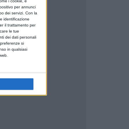
ome i cookie, e
spositivo per annunci
o dei servizi.
Con la
e identificazione
er il trattamento per
icare le tue
ti dei dati personali
 preferenze si
nso in qualsiasi
 web.