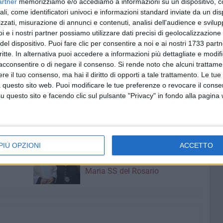
artner
memorizziamo e/o accediamo a informazioni su un dispositivo, c
ali, come identificatori univoci e informazioni standard inviate da un di
zzati, misurazione di annunci e contenuti, analisi dell'audience e svilupp
i e i nostri partner possiamo utilizzare dati precisi di geolocalizzazione 
del dispositivo. Puoi fare clic per consentire a noi e ai nostri 1733 partn
critte. In alternativa puoi accedere a informazioni più dettagliate e modif
acconsentire o di negare il consenso.
Si rende noto che alcuni trattamen
e il tuo consenso, ma hai il diritto di opporti a tale trattamento. Le tue
 questo sito web. Puoi modificare le tue preferenze o revocare il conse
questo sito e facendo clic sul pulsante "Privacy" in fondo alla pagina
8 AGOSTO 2026
PIÙ OPZIONI
ACCETTO
amma di
Vincenzo Di Palo è il nuovo
priore della Confraternita di
Maria SS del Rosario