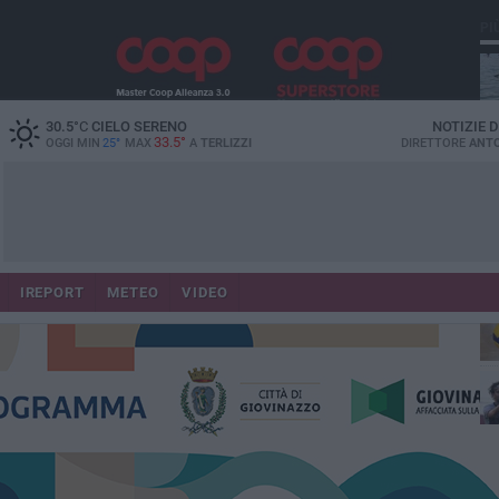
PI
30.5
°C
CIELO SERENO
NOTIZIE 
33.5°
OGGI MIN
25°
MAX
A
TERLIZZI
DIRETTORE
ANTO
IREPORT
METEO
VIDEO
Ca