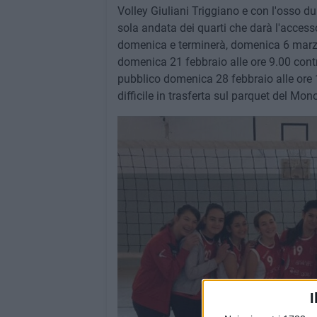
Volley Giuliani Triggiano e con l'osso d
sola andata dei quarti che darà l'access
domenica e terminerà, domenica 6 marzo.
domenica 21 febbraio alle ore 9.00 contr
pubblico domenica 28 febbraio alle ore 1
difficile in trasferta sul parquet del M
I