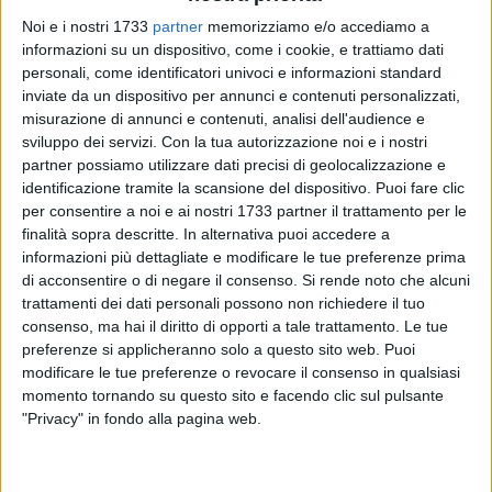
Noi e i nostri 1733
partner
memorizziamo e/o accediamo a
informazioni su un dispositivo, come i cookie, e trattiamo dati
personali, come identificatori univoci e informazioni standard
inviate da un dispositivo per annunci e contenuti personalizzati,
misurazione di annunci e contenuti, analisi dell'audience e
Salvate il
Terlizzi Calcio.
Questa è la missione che da
sviluppo dei servizi.
Con la tua autorizzazione noi e i nostri
qualche giorno sta attraversando l'intera città dei fiori. Dopo
partner possiamo utilizzare dati precisi di geolocalizzazione e
l'uscita di scena di
Michele Fracchiolla
e quando mancano
identificazione tramite la scansione del dispositivo. Puoi fare clic
pochi giorni dalla scadenza delle iscrizioni al campionato di
per consentire a noi e ai nostri 1733 partner il trattamento per le
Prima Categoria, l'amministrazione comunale guidata dal
finalità sopra descritte. In alternativa puoi accedere a
sindaco
Ninni Gemmato
è in prima linea per trovare una
informazioni più dettagliate e modificare le tue preferenze prima
soluzione alla crisi Terlizzi Calcio.
di acconsentire o di negare il consenso.
Si rende noto che alcuni
trattamenti dei dati personali possono non richiedere il tuo
consenso, ma hai il diritto di opporti a tale trattamento. Le tue
Nelle ultime ora al Comune si è tenuto un incontro con il
preferenze si applicheranno solo a questo sito web. Puoi
direttore generale
Nicolò Gialluisi
della società e il vice
modificare le tue preferenze o revocare il consenso in qualsiasi
presidente
Pasquale Auricchio
per comprendere i reali
momento tornando su questo sito e facendo clic sul pulsante
contorni della vicenda.
"Privacy" in fondo alla pagina web.
Dall'incontro tenutosi presso gli uffici comunali del mercato
dei fiori è affiorato l'obiettivo unico di far rimanere a Terlizzi,