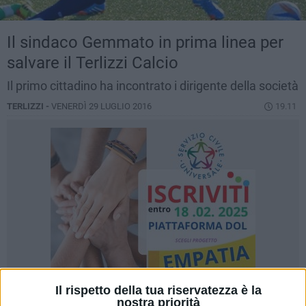
Il sindaco Gemmato in prima linea per
salvare il Terlizzi Calcio
Il primo cittadino ha incontrato i dirigente della società
TERLIZZI -
VENERDÌ 29 LUGLIO 2016
19.11
Il rispetto della tua riservatezza è la
nostra priorità