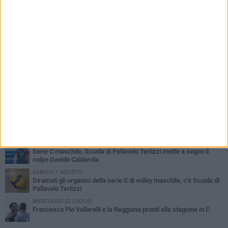
PIÙ LETTI QUESTA SETTIMANA
LUNEDÌ 3 AGOSTO
Paracanoa, Michele Guastamacchia è bicampione d'Italia
DOMENICA 2 AGOSTO
Serie D femminile, ecco gli organici: presente anche Scuola di
Pallavolo
MERCOLEDÌ 29 LUGLIO
Luca Mazzone "Re d'Italia dell'handbike"
VENERDÌ 31 LUGLIO
Serie C maschile, Scuola di Pallavolo Terlizzi mette a segno il
colpo Davide Caldarola
SABATO 1 AGOSTO
Diramati gli organici della serie C di volley maschile, c'è Scuola di
Pallavolo Terlizzi
MERCOLEDÌ 22 LUGLIO
Francesco Pio Vallarelli e la Reggiana pronti alla stagione in C