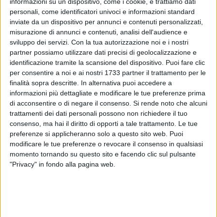
informazioni su un dispositivo, come i cookie, e trattiamo dati
personali, come identificatori univoci e informazioni standard
inviate da un dispositivo per annunci e contenuti personalizzati,
26
misurazione di annunci e contenuti, analisi dell'audience e
sviluppo dei servizi.
Con la tua autorizzazione noi e i nostri
partner possiamo utilizzare dati precisi di geolocalizzazione e
identificazione tramite la scansione del dispositivo. Puoi fare clic
A partire dal 1° novembre e fino al 31 marzo, sono entrati in
per consentire a noi e ai nostri 1733 partner il trattamento per le
vigore a Terlizzi i nuovi orari per la
zona a traffico limitato
finalità sopra descritte. In alternativa puoi accedere a
(ZTL)
nel centro storico e in Viale Roma.
informazioni più dettagliate e modificare le tue preferenze prima
di acconsentire o di negare il consenso.
Si rende noto che alcuni
Durante i giorni festivi, i varchi all'interno delle strade
trattamenti dei dati personali possono non richiedere il tuo
consenso, ma hai il diritto di opporti a tale trattamento. Le tue
interessate dalla ZTL saranno attivi secondo le seguenti
preferenze si applicheranno solo a questo sito web. Puoi
fasce orarie: la mattina dalle ore 10 alle 13 e la sera dalle 19
modificare le tue preferenze o revocare il consenso in qualsiasi
alle 21. Nei giorni feriali, invece, si applicherà la chiusura
momento tornando su questo sito e facendo clic sul pulsante
della circolazione veicolare dalle ore 19 alle 21.
"Privacy" in fondo alla pagina web.
Gli amministratori invitano pertanto a rispettare le
disposizioni ed a considerare alternative di trasporto come
camminare, utilizzare la bicicletta o i mezzi pubblici, al fine
di contribuire alla sostenibilità ambientale.