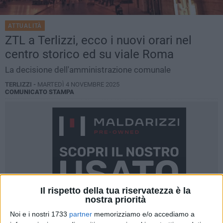
ATTUALITÀ
ZTL a Terlizzi, ecco i nuovi orari nel
centro storico ed su viale Roma
La decisione dell'amministrazione comunale
TERLIZZI -
MARTEDÌ 4 NOVEMBRE 2025
COMUNICATO STAMPA
Il rispetto della tua riservatezza è la
nostra priorità
Noi e i nostri 1733
partner
memorizziamo e/o accediamo a