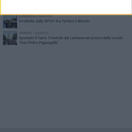
Mini Carro, una tradizione che guarda al futuro
DOMENICA 2 AGOSTO
Incidente sulla SP231 tra Terlizzi e Bitonto
VENERDÌ 7 AGOSTO
Spostato il Carro Trionfale dal Lamione nei pressi della scuola
“Don Pietro Pappagallo”