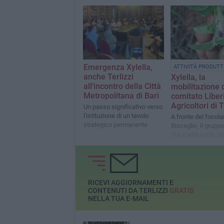
coordinamento strutturata"
Emergenza Xylella,
ATTIVITÀ PRODUTT
anche Terlizzi
Xylella, la
all'incontro della Città
mobilitazione 
Metropolitana di Bari
comitato Liber
Agricoltori di T
Un passo significativo verso
l'istituzione di un tavolo
A fronte del focola
strategico permanente
Bisceglie, il gruppo
sta costituendo un
operativo
RICEVI AGGIORNAMENTI E
CONTENUTI DA TERLIZZI
GRATIS
NELLA TUA E-MAIL