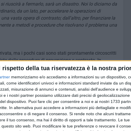
 si riuscirà a fermarlo, sarà un disastro. Noi lo diciamo da
nario, da un lato, per accelerare le operazioni di
una vasta opera di contrasto; dall'altro, per finanziare la
nalmente a metodi e procedure che risolvano il problema una
rrivata, ma i pochi casi sono stati prontamente circoscritti
viste dalle procedure di prevenzione e contrasto. In
 stato riscontrato alcun caso. L'Area Metropolitana di Bari,
l rispetto della tua riservatezza è la nostra prior
piano, la BAT con Andria e la Capitanata sono territori
artner
memorizziamo e/o accediamo a informazioni su un dispositivo, c
ali, come identificatori univoci e informazioni standard inviate da un di
zzati, misurazione di annunci e contenuti, analisi dell'audience e svilupp
i aziende olivicole, centinaia di frantoi, un fatturato che
i e i nostri partner possiamo utilizzare dati precisi di geolocalizzazione 
del dispositivo. Puoi fare clic per consentire a noi e ai nostri 1733 partn
mini e tanti giovani che sempre più spesso sono
critte. In alternativa puoi accedere a informazioni più dettagliate e modif
e, quello olivicolo-oleario, tra i più moderni e innovativi
acconsentire o di negare il consenso.
Si rende noto che alcuni trattamen
e il tuo consenso, ma hai il diritto di opporti a tale trattamento. Le tue
 questo sito web. Puoi modificare le tue preferenze o revocare il conse
 disastrosa diffusione del batterio è altissimo»
spiega