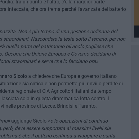
uglia: tra un punto e l'altro, c'è la maggior parte
cora intaccata, che ora trema perché l'avanzata del batterio
pazzita. Non è più tempo di una gestione ordinaria del
 straordinari. Nascondere la testa sotto il terreno, per non
à quella parte del patrimonio olivicolo pugliese che
io. Occorre che Unione Europea e Governo decidano di
ndi straordinari e serve che lo facciano ora»
.
nnaro Sicolo
a chiedere che Europa e governo italiano
uazione sia critica e non permetta più rinvii o perdite di
idente regionale di CIA Agricoltori Italiani da tempo
 lasciata sola in questa drammatica lotta contro il
ivi nelle province di Lecce, Brindisi e Taranto.
simo»
aggiunge Sicolo «
e le operazioni di continuo
però, deve essere supportata ai massimi livelli sia
problema è che il batterio continua a viaggiare e punta