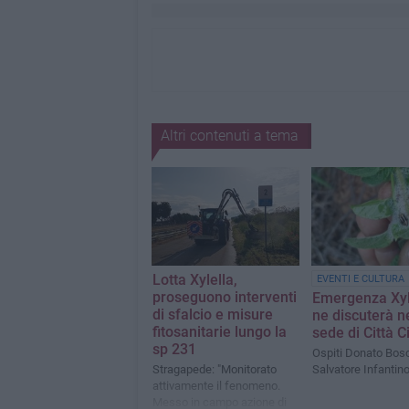
Altri contenuti a tema
Lotta Xylella,
EVENTI E CULTURA
proseguono interventi
Emergenza Xyle
di sfalcio e misure
ne discuterà n
fitosanitarie lungo la
sede di Città Ci
sp 231
Ospiti Donato Bosc
Stragapede: "Monitorato
Salvatore Infantin
attivamente il fenomeno.
Messo in campo azione di