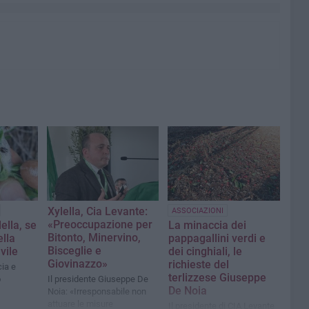
Xylella, Cia Levante:
ASSOCIAZIONI
«Preoccupazione per
lla, se
La minaccia dei
Bitonto, Minervino,
ella
pappagallini verdi e
Bisceglie e
vile
dei cinghiali, le
Giovinazzo»
richieste del
ia e
terlizzese Giuseppe
o
Il presidente Giuseppe De
De Noia
Noia: «Irresponsabile non
attuare le misure
Il presidente di CIA Levante