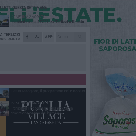
Ù LETTI QUESTA SETTIMANA
DOMENICA 2 AGOSTO
Incidente sulla SP231 tra Terlizzi e Bitonto
DA
TERLIZZI
LUNEDÌ 3 AGOSTO
APP
Gatto senza vita sul marciapiede: macabro
NIO QUINTO
ritrovamento in viale dei Lilium
GIOVEDÌ 6 AGOSTO
A Terlizzi nasce il comitato di Futuro
Nazionale
MARTEDÌ 4 AGOSTO
Mini Carro, una tradizione che guarda al
futuro
GIOVEDÌ 6 AGOSTO
Festa Maggiore, il programma del 6 agosto
DOMENICA 2 AGOSTO
I timonieri incontrano i più piccoli: la
tradizione passa dai bambini