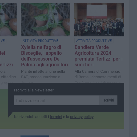
obbligatorie di contrasto alla
Bari-Bat: «Ingenti danni alle
diffusione del batterio»
colture. Chiediamo di
accelerare il piano di
contenimento»
IVE
ATTIVITÀ PRODUTTIVE
ATTIVITÀ PRODUTTIVE
Xylella nell'agro di
Bandiera Verde
del
Bisceglie, l'appello
Agricoltura 2024:
i
dell'assessore De
premiata Terlizzi per i
erlizzi
Palma agli agricoltori
suoi fiori
io a
Piante infette anche nella
Alla Camera di Commercio
 cittadino
BAT, preoccupazione a
di Roma i riconoscimenti di
 gruppo
Terlizzi
Cia-Agricoltori italiani per le
esperienze più resilienti che
Iscriviti alla Newsletter
sanno guardare al futuro
Iscriviti
Iscrivendoti accetti i
termini
e la
privacy policy