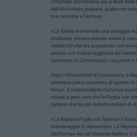
chilometri dall'estremo più a Nord della P
dell'olivicoltura pugliese, quella non an
non accenna a fermarsi.
«La Xylella è diventata una scheggia im
problema, occorre attivare azioni e mezzi
vedere ciò che sta accadendo, non salver
ancora non è stata raggiunta dal batter
nominare un Commissario con poteri e fo
Dopo i ritrovamenti di Conversano, è
Ge
prendano piena coscienza di quanto la sit
tempo. Il vicepresidente nazionale e pres
chiede a gran voce che la Puglia non sia
batterio che ha già distrutto milioni di ol
«La Regione Puglia sta facendo il mas
monitoraggio lo dimostrano. La Regione, 
dall'Europa sia dal Governo italiano. Il 