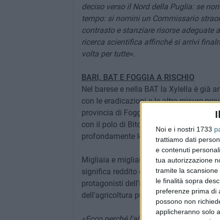
deciso verso il Nord della Puglia: se non
tempo: si nomini un Commissario straordi
contrasto e stanziare risorse adeguate a 
ricerca scientifica affinché si arrivi fi
volta per tutte».
BARI, BAT E FOGGIA A RISCHIO
Nel barese e nella BAT la Xylella è già a
con le eradicazioni e le altre misure pre
provincia di Foggia, invece, finora non è
I
con il polo di Bitonto e Corato in primo 
Noi e i nostri 1733
p
profondamente legati all'olivicoltura.
trattiamo dati person
e contenuti personali
Migliaia e migliaia di ettari di oliveti e d
tua autorizzazione no
tramite la scansione 
significa reddito e lavoro per donne, uo
le finalità sopra des
protagonisti dell'innovazione di un settor
preferenze prima di 
dell'agricoltura pugliese.
possono non richieder
applicheranno solo a
«Ecco perché l'allarme per un'eventuale e