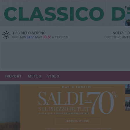
PI
31
°C
CIELO SERENO
NOTIZIE 
33.5°
OGGI MIN
24.5°
MAX
A
TERLIZZI
DIRETTORE
ANTO
IREPORT
METEO
VIDEO