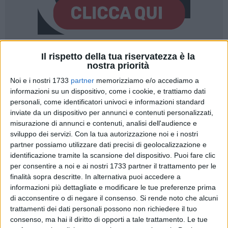
Il rispetto della tua riservatezza è la
10
nostra priorità
Noi e i nostri 1733
partner
memorizziamo e/o accediamo a
informazioni su un dispositivo, come i cookie, e trattiamo dati
L'
emergenza Xylella
richiede un approccio unitario e
personali, come identificatori univoci e informazioni standard
coordinato che vada oltre le singole competenze locali:
inviate da un dispositivo per annunci e contenuti personalizzati,
questa la consapevolezza emersa dall'incontro voluto dal
misurazione di annunci e contenuti, analisi dell'audience e
Comune di Terlizzi - Assessorato all'Agricoltura e tenutosi il
sviluppo dei servizi.
Con la tua autorizzazione noi e i nostri
24 luglio scorso nella Città Metropolitana di Bari, riunendo
partner possiamo utilizzare dati precisi di geolocalizzazione e
identificazione tramite la scansione del dispositivo. Puoi fare clic
sindaci, rappresentanti delle organizzazioni di categoria e
per consentire a noi e ai nostri 1733 partner il trattamento per le
tecnici del settore agricolo per un confronto sul futuro
finalità sopra descritte. In alternativa puoi accedere a
dell'agricoltura.
informazioni più dettagliate e modificare le tue preferenze prima
di acconsentire o di negare il consenso.
Si rende noto che alcuni
La diffusione del batterio, come dimostrano i recenti
trattamenti dei dati personali possono non richiedere il tuo
ritrovamenti in aree prossime ai nostri confini, evidenzia
consenso, ma hai il diritto di opporti a tale trattamento. Le tue