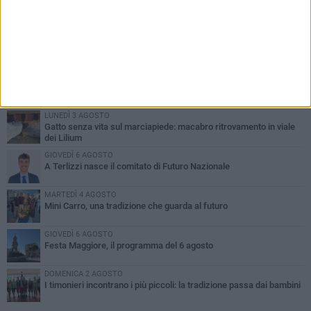
PIÙ LETTI QUESTA SETTIMANA
DOMENICA 2 AGOSTO
Incidente sulla SP231 tra Terlizzi e Bitonto
LUNEDÌ 3 AGOSTO
Gatto senza vita sul marciapiede: macabro ritrovamento in viale
dei Lilium
GIOVEDÌ 6 AGOSTO
A Terlizzi nasce il comitato di Futuro Nazionale
MARTEDÌ 4 AGOSTO
Mini Carro, una tradizione che guarda al futuro
GIOVEDÌ 6 AGOSTO
Festa Maggiore, il programma del 6 agosto
DOMENICA 2 AGOSTO
I timonieri incontrano i più piccoli: la tradizione passa dai bambini