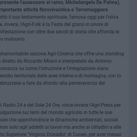
 (presente l'assessore al ramo, Michelangelo De Palma),
 importante attività florovivaistica e Torremaggiore
ettò il suo testamento spirituale, famosa oggi per l'oliva
, invece, l'Agri-Folk è la Festa del grano in onore di
ifestazione con oltre due secoli di storia che affonda le
rio molisano.
intramontabile sezione Agri-Cinema che offre una standing
 diretto da Riccardo Milani e interpretato da Antonio
onianza su come l'istruzione e l'integrazione siano
sidio territoriale delle aree interne e di montagna, con lo
abruzzese a fare da sfondo alla perseveranza dei
i Radio 24 e del Sole 24 Ore, vince invece l'Agri-Press per
vulgazione sui temi del mondo agricolo in tutte le sue
ale che approfondisce le dinamiche ambientali, sociali
on solo agli addetti ai lavori ma anche ai cittadini e alle
ituto Superiore "Virginio Donadio" di Cuneo, per aver messo