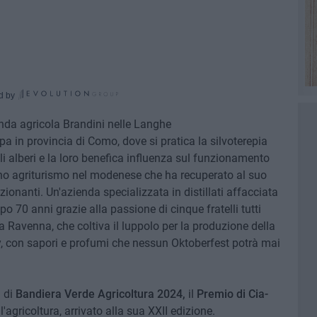
d by
nda agricola Brandini nelle Langhe
a in provincia di Como, dove si pratica la silvoterepia
li alberi e la loro benefica influenza sul funzionamento
no agriturismo nel modenese che ha recuperato al suo
zionanti. Un'azienda specializzata in distillati affacciata
po 70 anni grazie alla passione di cinque fratelli tutti
a Ravenna, che coltiva il luppolo per la produzione della
y, con sapori e profumi che nessun Oktoberfest potrà mai
i di
Bandiera Verde Agricoltura 2024,
il
Premio di Cia-
'agricoltura, arrivato alla sua XXII edizione.