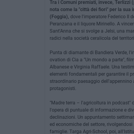
Tra i Comuni premiati, invece, Terlizzi
nota come la "città dei fiori" per la sua
(Foggia),
dove l'imperatore Federico II d
Peranzana e il liquore Mirinello. A vincere
Sant'Anna che si svolge a Jelsi, una man
radici nella società ceralicola del territo
Punta di diamante di Bandiera Verde, l'
ovation di Cia a "Un mondo a parte", film
Albanese e Virginia Raffaele. Una testim
elementi fondamentali per garantire il pre
straordinario paesaggio dell'appennino 
protagonisti.
"Madre terra – l'agricoltura in podcast" d
l'opera di puntuale di informazione e di
declinazioni. Un appuntamento settiman
ed economiche del settore, rivolgendosi n
famiglie. Targa Agri-School, poi, all'Ist