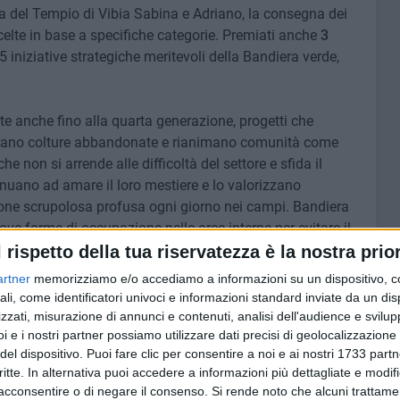
 del Tempio di Vibia Sabina e Adriano, la consegna dei
celte in base a specifiche categorie. Premiati anche
3
5 iniziative strategiche meritevoli della Bandiera verde,
ate anche fino alla quarta generazione, progetti che
perano colture abbandonate e rianimano comunità come
, che non si arrende alle difficoltà del settore e sfida il
inuano ad amare il loro mestiere e lo valorizzano
nzione scrupolosa profusa ogni giorno nei campi. Bandiera
e forme di occupazione nelle aree interne per evitare il
ione green, l'innovazione digitale e il turismo
l rispetto della tua riservatezza è la nostra prior
ti su formazione e ricerca. Best practice e case history di
artner
memorizziamo e/o accediamo a informazioni su un dispositivo, c
il settore, ma anche di spingere verso traguardi più
ali, come identificatori univoci e informazioni standard inviate da un di
ra che già oggi, in Italia, arriva a quasi 40,5 miliardi di
zzati, misurazione di annunci e contenuti, analisi dell'audience e svilupp
i e i nostri partner possiamo utilizzare dati precisi di geolocalizzazione 
del dispositivo. Puoi fare clic per consentire a noi e ai nostri 1733 partn
critte. In alternativa puoi accedere a informazioni più dettagliate e modif
ti di imprenditoria nel settore, come la Bandiera Verde
acconsentire o di negare il consenso.
Si rende noto che alcuni trattamen
 tra tutti i vincitori di quest'anno e che va all'agri-relais