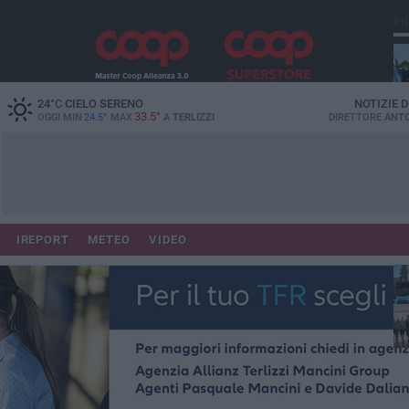
PI
24
°C
CIELO SERENO
NOTIZIE 
33.5°
OGGI MIN
24.5°
MAX
A
TERLIZZI
DIRETTORE
ANTO
IREPORT
METEO
VIDEO