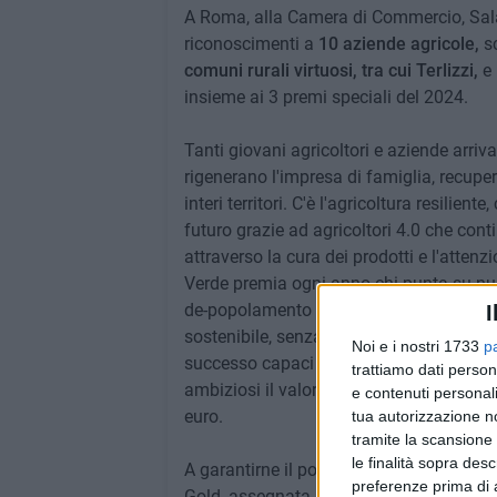
A Roma, alla Camera di Commercio, Sala
riconoscimenti a
10 aziende agricole,
s
comuni rurali virtuosi, tra cui Terlizzi,
e 
insieme ai 3 premi speciali del 2024.
Tanti giovani agricoltori e aziende arriv
rigenerano l'impresa di famiglia, recu
interi territori. C'è l'agricoltura resiliente
futuro grazie ad agricoltori 4.0 che cont
attraverso la cura dei prodotti e l'atte
Verde premia ogni anno chi punta su nuov
de-popolamento e chi promuove la transiz
I
sostenibile, senza dimenticare investimen
Noi e i nostri 1733
p
successo capaci non solo di consolidare 
trattiamo dati person
ambiziosi il valore aggiunto dell'agricoltu
e contenuti personali
euro.
tua autorizzazione no
tramite la scansione 
le finalità sopra des
A garantirne il potenziale, esempi concre
preferenze prima di 
Gold, assegnata "al campione dei campioni"