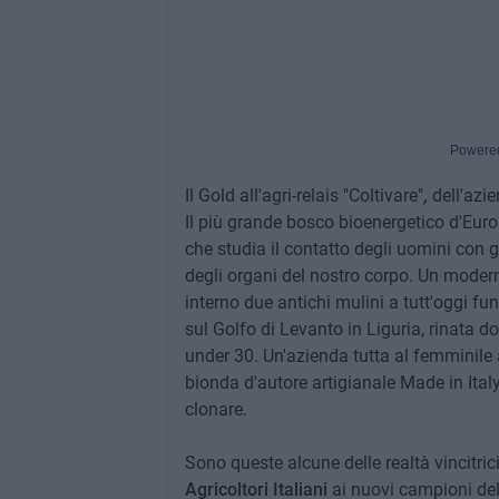
Powere
Il Gold all'agri-relais "Coltivare"
,
dell'azie
Il più grande bosco bioenergetico d'Europ
che studia il contatto degli uomini con g
degli organi del nostro corpo. Un moder
interno due antichi mulini a tutt'oggi fun
sul Golfo di Levanto in Liguria, rinata do
under 30. Un'azienda tutta al femminile 
bionda d'autore artigianale Made in Ital
clonare.
Sono queste alcune delle realtà vincitric
Agricoltori Italiani
ai nuovi campioni dell