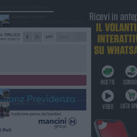
Ù LETTI QUESTA SETTIMANA
DOMENICA 2 AGOSTO
Incidente sulla SP231 tra Terlizzi e Bitonto
DA
TERLIZZI
LUNEDÌ 3 AGOSTO
APP
Gatto senza vita sul marciapiede: macabro
NIO QUINTO
ritrovamento in viale dei Lilium
GIOVEDÌ 6 AGOSTO
A Terlizzi nasce il comitato di Futuro
Nazionale
MARTEDÌ 4 AGOSTO
Mini Carro, una tradizione che guarda al
futuro
GIOVEDÌ 6 AGOSTO
Festa Maggiore, il programma del 6 agosto
DOMENICA 2 AGOSTO
I timonieri incontrano i più piccoli: la
tradizione passa dai bambini