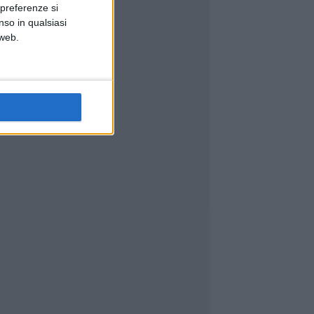
 preferenze si
nso in qualsiasi
 web.