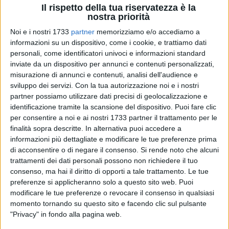
Il rispetto della tua riservatezza è la
nostra priorità
Noi e i nostri 1733
partner
memorizziamo e/o accediamo a
informazioni su un dispositivo, come i cookie, e trattiamo dati
A cura di
personali, come identificatori univoci e informazioni standard
NICOLA MICCIONE
inviate da un dispositivo per annunci e contenuti personalizzati,
misurazione di annunci e contenuti, analisi dell'audience e
sviluppo dei servizi.
Con la tua autorizzazione noi e i nostri
partner possiamo utilizzare dati precisi di geolocalizzazione e
Due furti sventati in altrettante abitazioni tra Molfetta e
identificazione tramite la scansione del dispositivo. Puoi fare clic
Terlizzi dove, nelle scorse settimane, si sono verificati
per consentire a noi e ai nostri 1733 partner il trattamento per le
numerosi colpi nelle abitazioni, avvenuti anche con i
finalità sopra descritte. In alternativa puoi accedere a
proprietari in casa. I residenti sono spaventati ed esasperati
informazioni più dettagliate e modificare le tue preferenze prima
anche perché i ladri agiscono indisturbati, incuranti della
di acconsentire o di negare il consenso.
Si rende noto che alcuni
presenza di sistemi di videosorveglianza.
trattamenti dei dati personali possono non richiedere il tuo
consenso, ma hai il diritto di opporti a tale trattamento. Le tue
preferenze si applicheranno solo a questo sito web. Puoi
La paura è tanta. Hanno invocato l'aiuto delle forze
modificare le tue preferenze o revocare il consenso in qualsiasi
dell'ordine ma nel frattempo si sono organizzati con il
momento tornando su questo sito e facendo clic sul pulsante
controllo di vicinato e con il pattugliamento affidato alla
"Privacy" in fondo alla pagina web.
Metronotte
. E proprio le pattuglie dell'istituto di vigilanza di