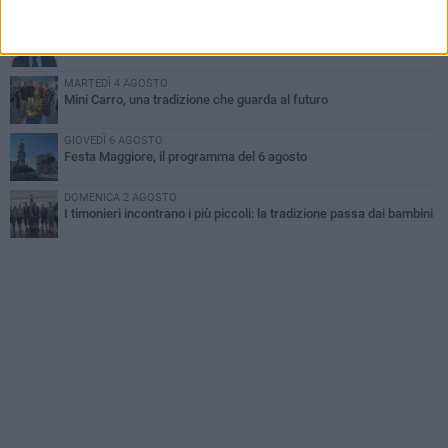
dei Lilium
GIOVEDÌ 6 AGOSTO
A Terlizzi nasce il comitato di Futuro Nazionale
MARTEDÌ 4 AGOSTO
Mini Carro, una tradizione che guarda al futuro
GIOVEDÌ 6 AGOSTO
Festa Maggiore, il programma del 6 agosto
DOMENICA 2 AGOSTO
I timonieri incontrano i più piccoli: la tradizione passa dai bambini