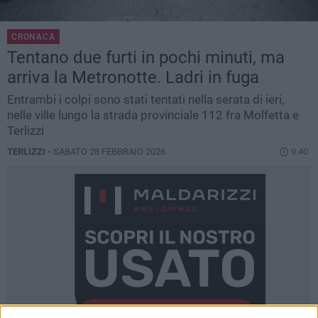
CRONACA
Tentano due furti in pochi minuti, ma
arriva la Metronotte. Ladri in fuga
Entrambi i colpi sono stati tentati nella serata di ieri,
nelle ville lungo la strada provinciale 112 fra Molfetta e
Terlizzi
TERLIZZI -
SABATO 28 FEBBRAIO 2026
9.40