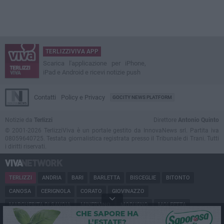
TERLIZZIVIVA APP
Scarica l'applicazione per iPhone,
iPad e Android e ricevi notizie push
Contatti
Policy e Privacy
GOCITY NEWS PLATFORM
Notizie da
Terlizzi
Direttore
Antonio Quinto
© 2001-2026 TerlizziViva è un portale gestito da InnovaNews srl. Partita iva
08059640725. Testata giornalistica registrata presso il Tribunale di Trani. Tutti
i diritti riservati.
TERLIZZI
ANDRIA
BARI
BARLETTA
BISCEGLIE
BITONTO
CANOSA
CERIGNOLA
CORATO
GIOVINAZZO
MARGHERITA DI SAVOIA
MINERVINO
MODUGNO
MOLFETTA
PUGLIA
RUVO
SAN FERDINANDO
SPINAZZOLA
TRANI