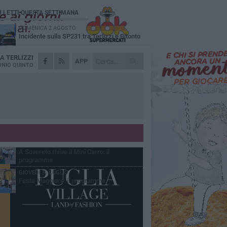
Ù LETTI QUESTA SETTIMANA
DOMENICA 2 AGOSTO
Incidente sulla SP231 tra Terlizzi e Bitonto
DA
TERLIZZI
LUNEDÌ 3 AGOSTO
APP
Gatto senza vita sul marciapiede: macabro
NIO QUINTO
ritrovamento in viale dei Lilium
MARTEDÌ 4 AGOSTO
Mini Carro, una tradizione che guarda al
futuro
DOMENICA 2 AGOSTO
I timonieri incontrano i più piccoli: la
tradizione passa dai bambini
SABATO 1 AGOSTO
A Sovereto rivive il Mini Carro: il
programma
GIOVEDÌ 30 LUGLIO
Festa Maggiore: il programma