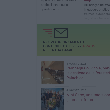
Il primo cittadino ha fatto
anche il punto sulla
Gli indagati utiliz
questione furti
linguaggio criptico.
tre mesi avrebbero
bar, tabaccherie e 
giochi, portando a
150mila euro
RICEVI AGGIORNAMENTI E
CONTENUTI DA TERLIZZI
GRATIS
NELLA TUA E-MAIL
5 AGOSTO 2026
Campagna olivicola, ban
la gestione della forester
Palachicoli
4 AGOSTO 2026
Mini Carro, una tradizion
guarda al futuro