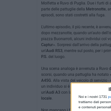
Molfetta e Ruvo di Puglia. Due i furti di a
parte delle pattuglie della
Metronotte
, a
episodi, sono stati costretti alla fuga.
L'ultimo episodio, il più recente, è avven
dopo mezzanotte, quando un'auto dell'ist
piazza Buonarroti, alcuni individui col 
Captur
». Sorpresi dall'arrivo della pattug
un'
Audi RS3
, mentre sul posto, per i pri
P.S.
del luogo.
Una scena analoga è avvenuta a Ruvo di Pu
scorsi, quando una pattuglia ha notato 
A45G
. Alla vista del veicolo di servizio 
un individuo si è subito allontanato (avev
I
un'
Audi A3
con la quale si è dato alla f
Noi e i nostri 1731
p
locale
.
trattiamo dati person
e contenuti personali
Non mancano i furti nelle case. Martedì, 