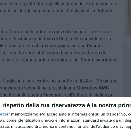
uto sventati, altrettanti quelli ai danni delle abitazioni da
rrivate sui luoghi in pochi minuti. I malviventi, in tutti gli
uto a Corato nella notte tra giovedì e venerdì, mezz'ora
ituto di vigilanza di Ruvo di Puglia «ha individuato, in
volto travisato intenti ad armeggiare su una
Renault
lia, i banditi sono stati costretti alla fuga a bordo di
mi rilievi, è sopraggiunta una volante del
Commissariato di
glia, in pieno centro, nella notte tra il 24 e il 25 giugno
«movimenti sospetti nei pressi di una
Mercedes AMG
- è scritto sulla pagina
Facebook
dell'istituto di vigilanza -,
a già tranciato i cavi dei freni elettrici) raggiungendo
l rispetto della tua riservatezza è la nostra prior
uga». Sul posto sono arrivati i
Carabinieri
della
Stazione
artner
memorizziamo e/o accediamo a informazioni su un dispositivo, c
ali, come identificatori univoci e informazioni standard inviate da un di
zzati, misurazione di annunci e contenuti, analisi dell'audience e svilupp
ad esempio, l'intervento della
Metronotte
sulla 112 ha