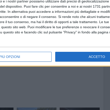
i e i nostri partner possiamo utilizzare dati precisi di geolocalizzazione 
o forzato una porta». In un altro caso, il 24 giugno a
del dispositivo. Puoi fare clic per consentire a noi e ai nostri 1731 partn
no riusciti introdursi all'interno, prima di essere messi in
critte. In alternativa puoi accedere a informazioni più dettagliate e modif
acconsentire o di negare il consenso.
Si rende noto che alcuni trattamen
e il tuo consenso, ma hai il diritto di opporti a tale trattamento. Le tue
 questo sito web. Puoi modificare le tue preferenze o revocare il conse
questo sito e facendo clic sul pulsante "Privacy" in fondo alla pagina
5 AGOSTO 2026
ore si
Sanità, il sottosegretario
Gemmato stoppa le polemiche di
Decaro - VIDEO
PIÙ OPZIONI
ACCETTO