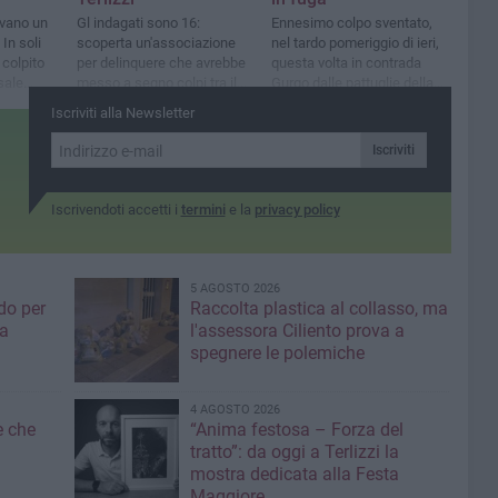
zavano un
Gl indagati sono 16:
Ennesimo colpo sventato,
 In soli
scoperta un'associazione
nel tardo pomeriggio di ieri,
 colpito
per delinquere che avrebbe
questa volta in contrada
sale
messo a segno colpi tra il
Gurgo dalle pattuglie della
 casa
2022 e il 2023
Vigilanza Apulia
Iscriviti alla Newsletter
Iscriviti
Iscrivendoti accetti i
termini
e la
privacy policy
5 AGOSTO 2026
do per
Raccolta plastica al collasso, ma
ia
l'assessora Ciliento prova a
spegnere le polemiche
4 AGOSTO 2026
e che
“Anima festosa – Forza del
tratto”: da oggi a Terlizzi la
mostra dedicata alla Festa
Maggiore