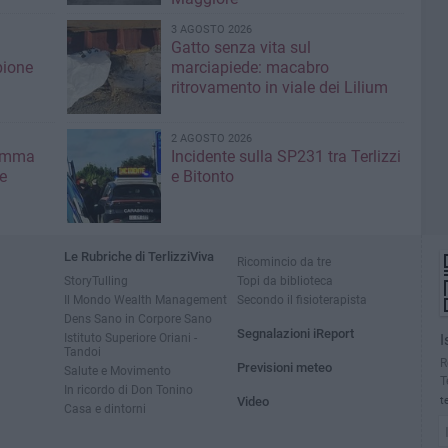
3 AGOSTO 2026
Gatto senza vita sul
pione
marciapiede: macabro
ritrovamento in viale dei Lilium
2 AGOSTO 2026
ramma
Incidente sulla SP231 tra Terlizzi
e
e Bitonto
Le Rubriche di TerlizziViva
Ricomincio da tre
StoryTulling
Topi da biblioteca
Il Mondo Wealth Management
Secondo il fisioterapista
Dens Sano in Corpore Sano
Segnalazioni iReport
Istituto Superiore Oriani -
I
Tandoi
R
Previsioni meteo
Salute e Movimento
T
In ricordo di Don Tonino
Video
t
Casa e dintorni