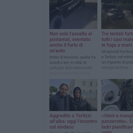
Non solo l'assalto al
Tre tentati furti
postamat, sventato
tutti i casi mal
anche il furto di
in fuga a mani
un'auto
Gli episodi fra Ruv
e Terlizzi: nel miri
Notte di tensione, quella fra
un impianto di pro
lunedì e ieri, in città: le
energia elettrica.
pattuglie della Metronotte
Recuperato un vei
hanno recuperato anche
rubato a Molfetta
un'Alfa Romeo Giulietta
rubata
Aggredito a Terlizzi
«Vieni a mangi
all'alba: oggi l'incontro
panzerotto». Co
col sindaco
ladri pianifica
colpi