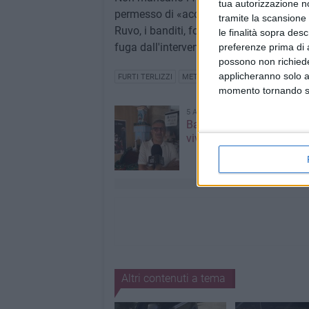
tua autorizzazione no
permesso di «accertare che i ladri avevan
tramite la scansione 
Ruvo, i banditi, forzando una finestra, so
le finalità sopra des
fuga dall'intervento di una pattuglia.
preferenze prima di 
possono non richieder
applicheranno solo a
FURTI TERLIZZI
METRONOTTE TERLIZZI
momento tornando su 
5 AGOSTO 2026
Barione: «La Festa Maggi
vive con il cuore»
Altri contenuti a tema