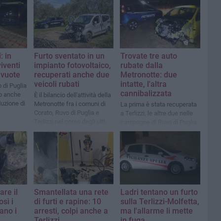
: in
Furto sventato in un
Trovate tre auto
viventi
impianto fotovoltaico,
rubate dalla
 vuote
recuperati anche due
Metronotte: due
veicoli rubati
intatte, l'altra
o di Puglia
cannibalizzata
no anche
È il bilancio dell'attività della
duzione di
Metronotte fra i comuni di
La prima è stata recuperata
Corato, Ruvo di Puglia e
a Terlizzi, le altre due nelle
colo
Terlizzi nel corso degli ultimi
campagne di Ruvo di Puglia,
giorni
una vera e propria officina a
cielo aperto
are il
Smantellata una rete
Ladri tentano un furto
sì i
di furti e rapine: 10
sulla Terlizzi-Molfetta,
vano i
arresti, colpi anche a
ma l'allarme li mette
Terlizzi
in fuga