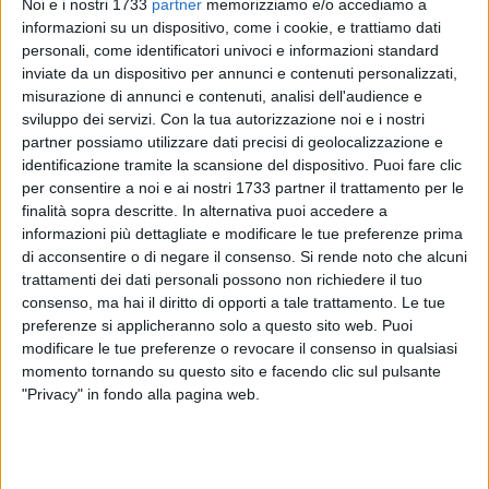
Noi e i nostri 1733
partner
memorizziamo e/o accediamo a
informazioni su un dispositivo, come i cookie, e trattiamo dati
personali, come identificatori univoci e informazioni standard
inviate da un dispositivo per annunci e contenuti personalizzati,
34
A cura di
misurazione di annunci e contenuti, analisi dell'audience e
VINCENZA URBANO
sviluppo dei servizi.
Con la tua autorizzazione noi e i nostri
partner possiamo utilizzare dati precisi di geolocalizzazione e
identificazione tramite la scansione del dispositivo. Puoi fare clic
A promozione della
"Giornata internazionale
per consentire a noi e ai nostri 1733 partner il trattamento per le
dell'educazione alla pace e allo sviluppo sostenibile"
, la
finalità sopra descritte. In alternativa puoi accedere a
informazioni più dettagliate e modificare le tue preferenze prima
sezione terlizzese del
Movimento Cinque Stelle
ha
di acconsentire o di negare il consenso.
Si rende noto che alcuni
organizzato per questo tardo pomeriggio, martedì 24
trattamenti dei dati personali possono non richiedere il tuo
gennaio, il convegno
"Sostenibilità della nostra comunità.
consenso, ma hai il diritto di opporti a tale trattamento. Le tue
Verso la sfida di Net Neutrality del 2050"
.
preferenze si applicheranno solo a questo sito web. Puoi
modificare le tue preferenze o revocare il consenso in qualsiasi
A partire dalle ore 18.15, all'interno della pinacoteca "Michele
momento tornando su questo sito e facendo clic sul pulsante
de Napoli", interverranno molteplici relatori per far chiarezza
"Privacy" in fondo alla pagina web.
sull'argomento:
Nicola Grasso
, docente universitario di
diritto costituzionale;
Patty L'Abbate
, vicepresidente della
Commissione Ambiente della Camera;
Dario la Forgia
,