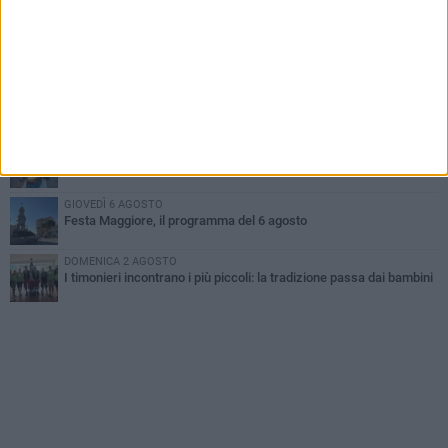
LUNEDÌ 3 AGOSTO
Gatto senza vita sul marciapiede: macabro ritrovamento in viale
dei Lilium
GIOVEDÌ 6 AGOSTO
A Terlizzi nasce il comitato di Futuro Nazionale
MARTEDÌ 4 AGOSTO
Mini Carro, una tradizione che guarda al futuro
GIOVEDÌ 6 AGOSTO
Festa Maggiore, il programma del 6 agosto
DOMENICA 2 AGOSTO
I timonieri incontrano i più piccoli: la tradizione passa dai bambini