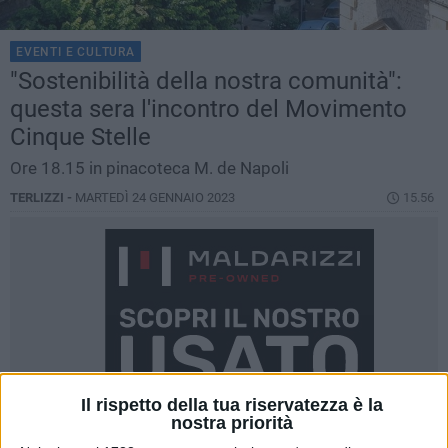
EVENTI E CULTURA
"Sostenibilità della nostra comunità":
questa sera l'incontro del Movimento
Cinque Stelle
Ore 18.15 in pinacoteca M. de Napoli
TERLIZZI -
MARTEDÌ 24 GENNAIO 2023
15.56
Il rispetto della tua riservatezza è la
nostra priorità