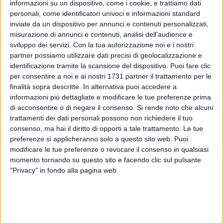
informazioni su un dispositivo, come i cookie, e trattiamo dati
personali, come identificatori univoci e informazioni standard
A cura di
inviate da un dispositivo per annunci e contenuti personalizzati,
LA REDAZIONE
misurazione di annunci e contenuti, analisi dell'audience e
sviluppo dei servizi.
Con la tua autorizzazione noi e i nostri
partner possiamo utilizzare dati precisi di geolocalizzazione e
identificazione tramite la scansione del dispositivo. Puoi fare clic
Anche
lunedì 23 marzo, dalle ore 7:00 alle ore 15:00
, si vota
per consentire a noi e ai nostri 1731 partner il trattamento per le
per il referendum popolare confermativo della legge di
finalità sopra descritte. In alternativa puoi accedere a
riforma della Costituzione in materia di ordinamento
informazioni più dettagliate e modificare le tue preferenze prima
giurisdizionale e di istituzione della Corte disciplinare. Chi
di acconsentire o di negare il consenso.
Si rende noto che alcuni
vota "Si" esprime la volontà di approvare la legge di modifica
trattamenti dei dati personali possono non richiedere il tuo
della Costituzione, chi vota "No" vuole respingere la legge di
consenso, ma hai il diritto di opporti a tale trattamento. Le tue
preferenze si applicheranno solo a questo sito web. Puoi
modifica della Costituzione. Non esiste quorum: lo
modificare le tue preferenze o revocare il consenso in qualsiasi
schieramento che prende un voto in più, vince.
momento tornando su questo sito e facendo clic sul pulsante
"Privacy" in fondo alla pagina web.
Per votare c'è bisogno di recarsi al seggio con la tessera
elettorale e con un documento d'identità in corso di validità.
Chi ha la tessera elettorale già piena di timbri per passate
consultazioni, può recarsi per tutta la giornata presso gli