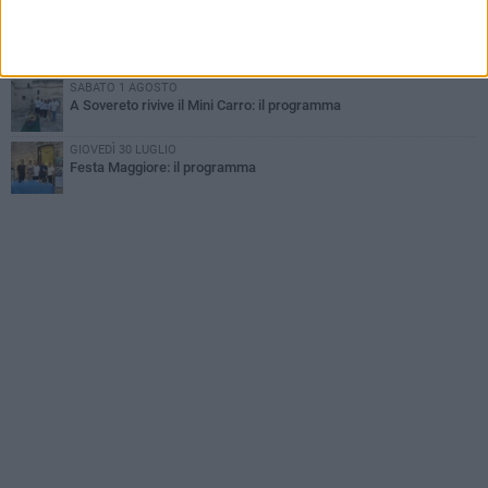
DOMENICA 2 AGOSTO
I timonieri incontrano i più piccoli: la tradizione passa dai bambini
SABATO 1 AGOSTO
A Sovereto rivive il Mini Carro: il programma
GIOVEDÌ 30 LUGLIO
Festa Maggiore: il programma