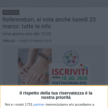
POLITICA
Referendum, si vota anche lunedì 23
marzo: tutte le info
Urne aperte sino alle 15.00
TERLIZZI -
LUNEDÌ 23 MARZO 2026
Il rispetto della tua riservatezza è la
nostra priorità
Noi e i nostri 1731
partner
memorizziamo e/o accediamo a