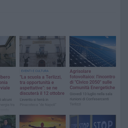
Agrisolare
EVENTI E CULTURA
fotovoltaico: l'incontro
lbero
"La scuola a Terlizzi,
di "Civico 2050" sulle
onia
tra opportunità e
Comunità Energetiche
 viale
aspettative": se ne
discuterà il 12 ottobre
Giovedì 13 luglio nella sala
riunioni di Confesercenti
 alcuni
L'evento si terrà in
Terlizzi
inergia tra
Pinacoteca "de Napoli"
econdo
an