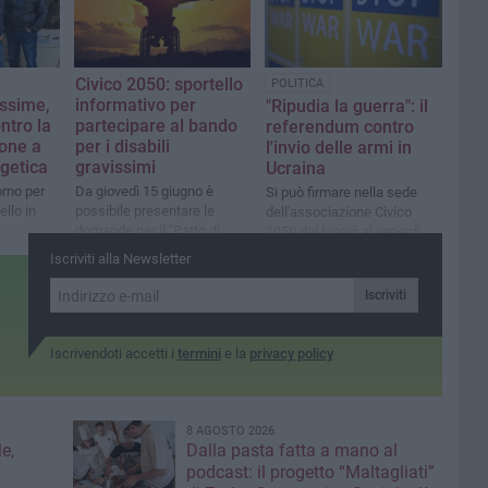
Civico 2050: sportello
POLITICA
issime,
informativo per
"Ripudia la guerra": il
ntro la
partecipare al bando
referendum contro
one a
per i disabili
l'invio delle armi in
getica
gravissimi
Ucraina
rno per
Da giovedì 15 giugno è
Si può firmare nella sede
ello in
possibile presentare le
dell'associazione Civico
domande per il "Patto di
2050 dal lunedì al venerdì
cura 2023-2024" e il
Iscriviti alla Newsletter
"Sostegno Familiare"
Iscriviti
Iscrivendoti accetti i
termini
e la
privacy policy
8 AGOSTO 2026
e,
Dalla pasta fatta a mano al
podcast: il progetto “Maltagliati”