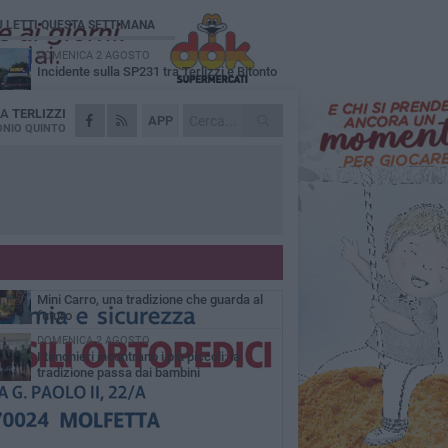
Ù LETTI QUESTA SETTIMANA
DOMENICA 2 AGOSTO
Incidente sulla SP231 tra Terlizzi e Bitonto
DA
TERLIZZI
GIOVEDÌ 6 AGOSTO
APP
A Terlizzi nasce il comitato di Futuro
NIO QUINTO
Nazionale
LUNEDÌ 3 AGOSTO
Gatto senza vita sul marciapiede: macabro
ritrovamento in viale dei Lilium
GIOVEDÌ 6 AGOSTO
Festa Maggiore, il programma del 6 agosto
MARTEDÌ 4 AGOSTO
Mini Carro, una tradizione che guarda al
futuro
DOMENICA 2 AGOSTO
I timonieri incontrano i più piccoli: la
tradizione passa dai bambini