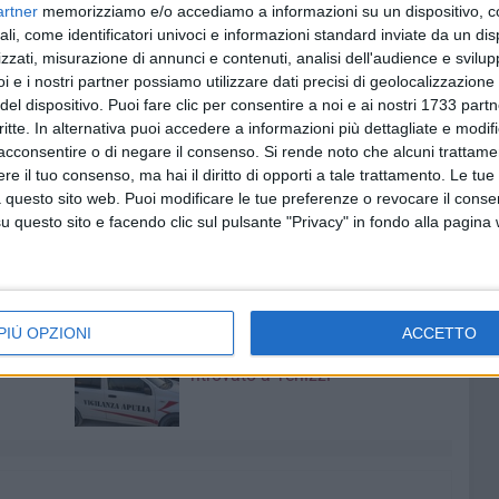
artner
memorizziamo e/o accediamo a informazioni su un dispositivo, c
taici per autoconsumo.
ali, come identificatori univoci e informazioni standard inviate da un di
n un ISEE fino a 15.000 euro oppure fino a 30.000 euro e
zzati, misurazione di annunci e contenuti, analisi dell'audience e svilupp
i e i nostri partner possiamo utilizzare dati precisi di geolocalizzazione 
de di accesso alle agevolazioni saranno caricati sul sito
del dispositivo. Puoi fare clic per consentire a noi e ai nostri 1733 partn
ato dal Ministero, ossia Gestore dei servizi energetici
critte. In alternativa puoi accedere a informazioni più dettagliate e modif
acconsentire o di negare il consenso.
Si rende noto che alcuni trattamen
nviate tramite l'apposita piattaforma informatica messa a
e il tuo consenso, ma hai il diritto di opporti a tale trattamento. Le tue
 questo sito web. Puoi modificare le tue preferenze o revocare il conse
econdo l'ordine cronologico di presentazione mediante il
questo sito e facendo clic sul pulsante "Privacy" in fondo alla pagina
».
PIÙ OPZIONI
ACCETTO
8 AGOSTO 2026
amma di
Furgone rubato a Ruvo di Puglia
ritrovato a Terlizzi