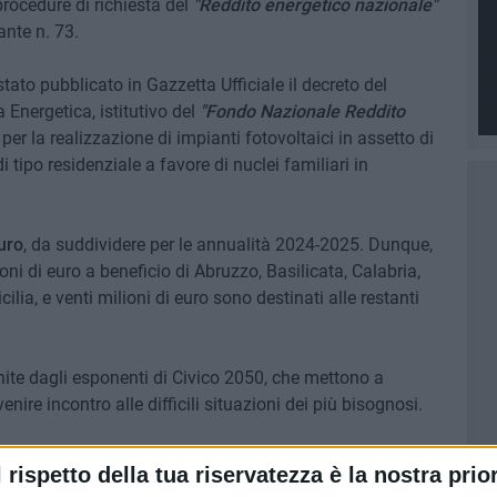
procedure di richiesta del
"Reddito energetico nazionale"
ante n. 73.
tato pubblicato in Gazzetta Ufficiale il decreto del
 Energetica, istitutivo del
"Fondo Nazionale Reddito
 per la realizzazione di impianti fotovoltaici in assetto di
tipo residenziale a favore di nuclei familiari in
uro
, da suddividere per le annualità 2024-2025. Dunque,
ni di euro a beneficio di Abruzzo, Basilicata, Calabria,
lia, e venti milioni di euro sono destinati alle restanti
ornite dagli esponenti di Civico 2050, che mettono a
ire incontro alle difficili situazioni dei più bisognosi.
Trevisi, componente della commissione Ecologia, vi
l rispetto della tua riservatezza è la nostra prior
zioni concesse alle famiglie con specifici requisiti ISEE