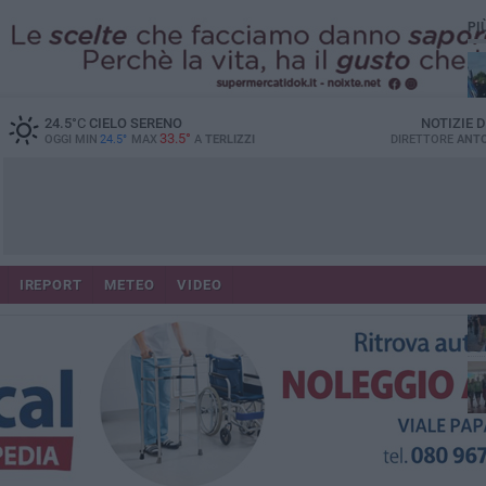
PI
24.5
°C
CIELO SERENO
NOTIZIE 
33.5°
OGGI MIN
24.5°
MAX
A
TERLIZZI
DIRETTORE
ANTO
IREPORT
METEO
VIDEO