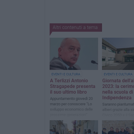
Altri contenuti a tema
EVENTI E CULTURA
EVENTI E CULTURA
A Terlizzi Antonio
Giornata dell'a
Stragapede presenta
2023: la cerim
il suo ultimo libro
nella scuola di
Indipendenza
Appuntamento giovedì 20
marzo per conoscere "Lo
Saranno piantumati
sviluppo economico delle
alberi grazie alla s
prossime generazioni"
Civico 2050 e il S
circolo didattico S
Giovanni Bosco