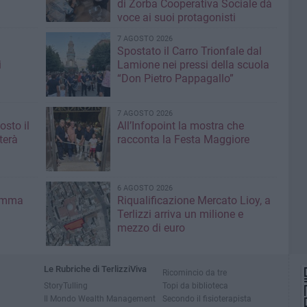
di Zorba Cooperativa Sociale dà
voce ai suoi protagonisti
7 AGOSTO 2026
Spostato il Carro Trionfale dal
i
Lamione nei pressi della scuola
“Don Pietro Pappagallo”
7 AGOSTO 2026
osto il
All’Infopoint la mostra che
terà
racconta la Festa Maggiore
6 AGOSTO 2026
ramma
Riqualificazione Mercato Lioy, a
Terlizzi arriva un milione e
mezzo di euro
Le Rubriche di TerlizziViva
Ricomincio da tre
StoryTulling
Topi da biblioteca
Il Mondo Wealth Management
Secondo il fisioterapista