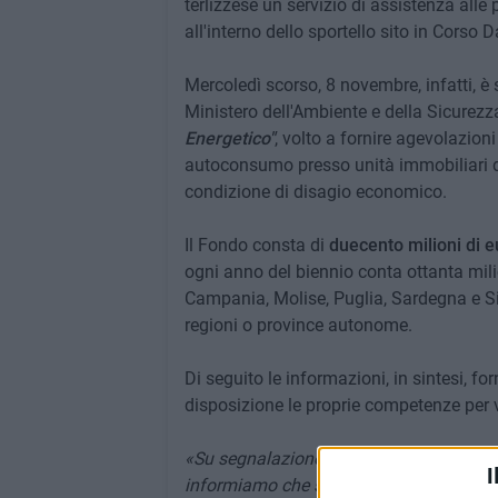
terlizzese un servizio di assistenza alle 
all'interno dello sportello sito in Corso D
Mercoledì scorso, 8 novembre, infatti, è s
Ministero dell'Ambiente e della Sicurezza
Energetico"
, volto a fornire agevolazioni
autoconsumo presso unità immobiliari di 
condizione di disagio economico.
Il Fondo consta di
duecento milioni di e
ogni anno del biennio conta ottanta milio
Campania, Molise, Puglia, Sardegna e Sici
regioni o province autonome.
Di seguito le informazioni, in sintesi, f
disposizione le proprie competenze per ven
«Su segnalazione del Senatore Antonio 
I
informiamo che sono in arrivo le agevola