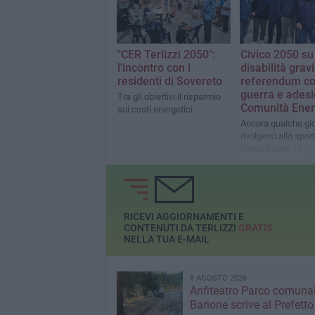
"CER Terlizzi 2050":
Civico 2050 su
l'incontro con i
disabilità grav
residenti di Sovereto
referendum co
guerra e adesi
Tra gli obiettivi il risparmio
Comunità Ener
sui costi energetici
Ancora qualche gio
rivolgersi allo sport
Corso Dante 73
RICEVI AGGIORNAMENTI E
CONTENUTI DA TERLIZZI
GRATIS
NELLA TUA E-MAIL
8 AGOSTO 2026
Anfiteatro Parco comunal
Barione scrive al Prefetto