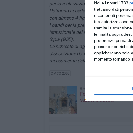
Noi e i nostri 1733
p
per la realizzazione di impianti fotovol
trattiamo dati person
Potranno accedervi i nuclei familiari co
e contenuti personali
con almeno 4 figli a carico.
tua autorizzazione no
I bandi per la presentazione delle doman
tramite la scansione 
istituzionale del soggetto gestore incaric
le finalità sopra des
S.p.a (GSE).
preferenze prima di 
Le richieste di agevolazione andranno i
possono non richieder
applicheranno solo a
disposizione da GSE e saranno accolte s
momento tornando su 
meccanismo della procedura a sportello
CIVICO 2050
8 AGOSTO 2026
Festa Maggiore, il progr
sabato 8 agosto