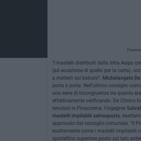
Powere
"I mastelli distribuiti dalla ditta Asipu 
(ad eccezione di quello per la carta), oc
a metterli sui balconi".
Michelangelo De
porta a porta. Nell'ultimo consiglio com
una serie di incongruenze tra quanto era 
effettivamente verificando. De Chirico 
tenutosi in Pinacoteca. l'ingegner
Salvat
mastelli impilabili salvaspazio
, esattame
approvato dal consiglio comunale. "Il Pia
esattamente come i mastelli impilabili c
sportellino superiore posto sul lato anter