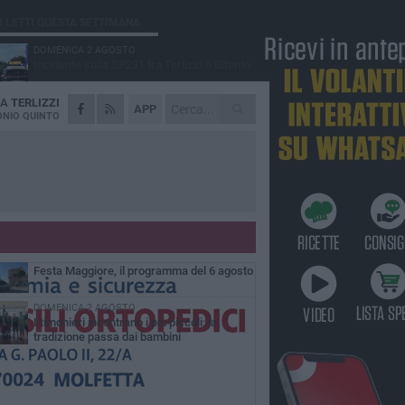
Ù LETTI QUESTA SETTIMANA
DOMENICA 2 AGOSTO
Incidente sulla SP231 tra Terlizzi e Bitonto
DA
TERLIZZI
LUNEDÌ 3 AGOSTO
APP
Gatto senza vita sul marciapiede: macabro
NIO QUINTO
ritrovamento in viale dei Lilium
GIOVEDÌ 6 AGOSTO
A Terlizzi nasce il comitato di Futuro
Nazionale
MARTEDÌ 4 AGOSTO
Mini Carro, una tradizione che guarda al
futuro
GIOVEDÌ 6 AGOSTO
Festa Maggiore, il programma del 6 agosto
DOMENICA 2 AGOSTO
I timonieri incontrano i più piccoli: la
tradizione passa dai bambini