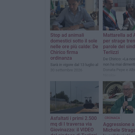
Stop ad animali
Mattarella ad 
domestici sotto il sole
per strage treni
nelle ore più calde: De
parole del sin
Chirico firma
Terlizzi
ordinanza
De Chirico: «La nos
non ha mai diment
Sarà in vigore dal 13 luglio al
Donata Pepe e Alb
30 settembre 2026
Nicolo»
Asfaltati i primi 2.500
CRONACA
mq di I traversa via
Aggressione a
Giovinazzo: il VIDEO
Michele Strag