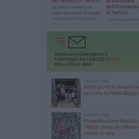
del sindaco di Terlizzi
la solidarietà
dell'Amministr
De Chirico: «Sembra un
di Terlizzi
segno del destino la pioggia
che oggi benedice questa
Una nota apparsa 
strada». Berardi: «Azione
social in seguito a
sinergica con gli uffici»
articolo
RICEVI AGGIORNAMENTI E
CONTENUTI DA TERLIZZI
GRATIS
NELLA TUA E-MAIL
7 AGOSTO 2026
All’Infopoint la mostra ch
racconta la Festa Maggio
6 AGOSTO 2026
Riqualificazione Mercato 
Terlizzi arriva un milione 
mezzo di euro