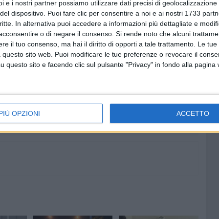
i e i nostri partner possiamo utilizzare dati precisi di geolocalizzazione 
del dispositivo. Puoi fare clic per consentire a noi e ai nostri 1733 partn
critte. In alternativa puoi accedere a informazioni più dettagliate e modif
acconsentire o di negare il consenso.
Si rende noto che alcuni trattamen
e il tuo consenso, ma hai il diritto di opporti a tale trattamento. Le tue
 questo sito web. Puoi modificare le tue preferenze o revocare il conse
PORTA A PORTA
ASIPU
MASTELLI
SALVATORE MASTRORILLI
questo sito e facendo clic sul pulsante "Privacy" in fondo alla pagina
7 AGOSTO 2026
e dal
Nella notte tra il 7 e l'8 agosto il
 scuola
Santuario di Sovereto resterà
aperto
PIÙ OPZIONI
ACCETTO