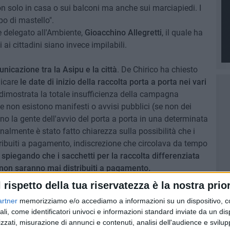
n solo in casa o sui balconi ma anche sui marciapiedi. I
po di mastello".
re delegato all'Ambiente,
Gioacchino Allegretti
, il quale ha
 ai cittadini siano invece impilabili.
nicazione tra la Asipu e la città
. De Chirico ha chiesto
nicare
le date di inizio della raccolta porta a porta nei vari
 dimostrata la totale insufficienza della campagna
 non esistono manifesti o avvisi pubblici (se non dei
sino la gente dell'avvio del porta a porta in una determinata
nalmente è stato fatto chiarezza sulla possibilità che i
tribuiti a pagamento, indiscrezione che circolava da tempo
à spiegando che i sacchetti per la raccolta differenziata
 e non saranno mai distribuiti a pagamento.
l rispetto della tua riservatezza è la nostra prior
 nascondendo dubbi sulle reali capacità della ditta di
artner
memorizziamo e/o accediamo a informazioni su un dispositivo, c
l servizio di raccolta dei rifiuti non solo di Corato ma anche
ali, come identificatori univoci e informazioni standard inviate da un di
rsonale che di attrezzature e di organizzazione, auspica: "Il
zzati, misurazione di annunci e contenuti, analisi dell'audience e svilupp
sti si moltiplichino per noi cittadini, sarebbe davvero