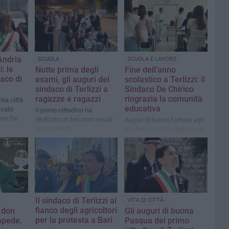
Andria
SCUOLA
SCUOLA E LAVORO
: le
Notte prima degli
Fine dell’anno
daco di
esami, gli auguri del
scolastico a Terlizzi: il
sindaco di Terlizzi a
Sindaco De Chirico
ragazze e ragazzi
ringrazia la comunità
tra città
educativa
icato
Il primo cittadino ha
ino De
dedicato un bel post social
Auguri di buona fortuna agli
ai maturandi
studenti in vista degli esami
Il sindaco di Terlizzi al
VITA DI CITTÀ
fianco degli agricoltori
 don
Gli auguri di buona
per la protesta a Bari
apede,
Pasqua del primo