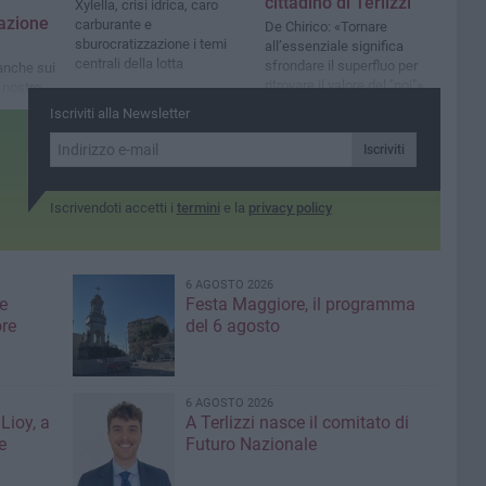
cittadino di Terlizzi
Xylella, crisi idrica, caro
azione
carburante e
De Chirico: «Tornare
sburocratizzazione i temi
all’essenziale significa
centrali della lotta
sfrondare il superfluo per
anche sui
ritrovare il valore del "noi"»
l nostro
Iscriviti alla Newsletter
Iscriviti
Iscrivendoti accetti i
termini
e la
privacy policy
6 AGOSTO 2026
e
Festa Maggiore, il programma
re
del 6 agosto
6 AGOSTO 2026
Lioy, a
A Terlizzi nasce il comitato di
e
Futuro Nazionale