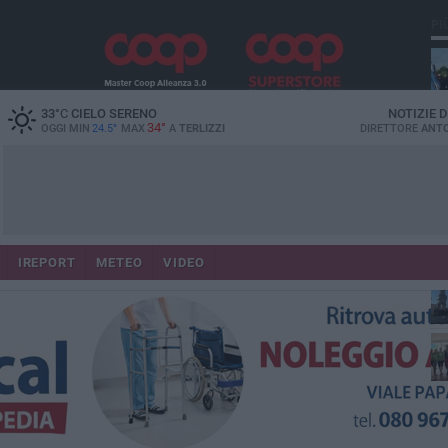
PI
33
°C
CIELO SERENO
NOTIZIE 
34°
OGGI MIN
24.5°
MAX
A
TERLIZZI
DIRETTORE
ANTO
IREPORT
METEO
VIDEO