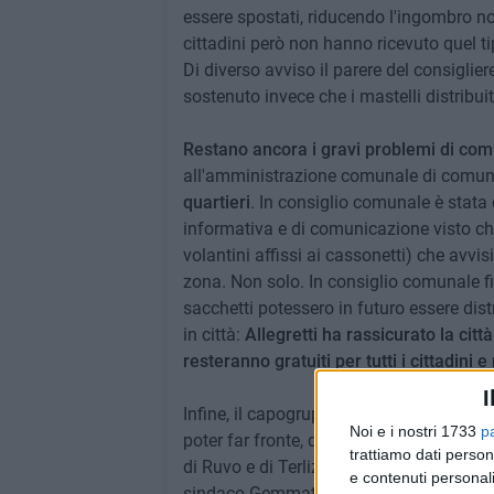
essere spostati, riducendo l'ingombro no
cittadini però non hanno ricevuto quel ti
Di diverso avviso il parere del consiglie
sostenuto invece che i mastelli distribuiti
Restano ancora i gravi problemi di comu
all'amministrazione comunale di comu
quartieri
. In consiglio comunale è stata
informativa e di comunicazione visto che
volantini affissi ai cassonetti) che avvi
zona. Non solo. In consiglio comunale fi
sacchetti potessero in futuro essere dis
in città:
Allegretti ha rassicurato la citt
resteranno gratuiti per tutti i cittadini
I
Infine, il capogruppo De Chirico, pur non
Noi e i nostri 1733
p
poter far fronte, da un giorno all'altro, a
trattiamo dati person
di Ruvo e di Terlizzi, sia in termini di pe
e contenuti personali
sindaco Gemmato eviti che i disagi e i co