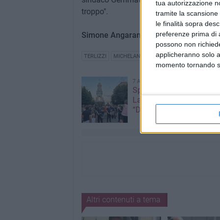
tua autorizzazione no
troppo".
tramite la scansione 
le finalità sopra des
preferenze prima di 
Simone Angarano
possono non richieder
applicheranno solo a
TERLIZZI
MICHELANGELO DE CHIRICO
RACCOLTA 
momento tornando su 
7 AGOSTO 2026
Spostato il Carro Trionfal
Lamione nei pressi della
“Don Pietro Pappagallo”
Altri contenuti a tema