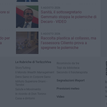
5 AGOSTO 2026
ore si
Sanità, il sottosegretario
Gemmato stoppa le polemiche di
Decaro - VIDEO
5 AGOSTO 2026
do per
Raccolta plastica al collasso, ma
ia
l'assessora Ciliento prova a
spegnere le polemiche
Le Rubriche di TerlizziViva
Ricomincio da tre
StoryTulling
Topi da biblioteca
Il Mondo Wealth Management
Secondo il fisioterapista
Dens Sano in Corpore Sano
Segnalazioni iReport
Istituto Superiore Oriani -
I
Tandoi
R
Previsioni meteo
Salute e Movimento
T
In ricordo di Don Tonino
Video
t
Casa e dintorni