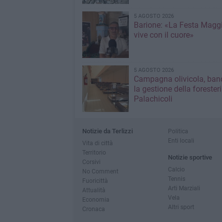
5 AGOSTO 2026
Barione: «La Festa Maggi
vive con il cuore»
5 AGOSTO 2026
Campagna olivicola, ban
la gestione della forester
Palachicoli
Notizie da Terlizzi
Politica
Enti locali
Vita di città
Territorio
Notizie sportive
Corsivi
Calcio
No Comment
Tennis
Fuoricittà
Arti Marziali
Attualità
Vela
Economia
Altri sport
Cronaca