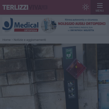
MENU
Home
Notizie e aggiornamenti