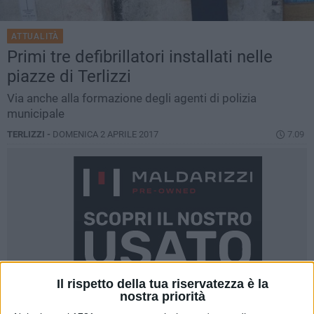
ATTUALITÀ
Primi tre defibrillatori installati nelle
piazze di Terlizzi
Via anche alla formazione degli agenti di polizia
municipale
TERLIZZI -
DOMENICA 2 APRILE 2017
7.09
Il rispetto della tua riservatezza è la
nostra priorità