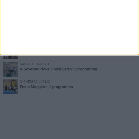
LUNEDÌ 3 AGOSTO
Gatto senza vita sul marciapiede: macabro ritrovamento in viale
dei Lilium
MARTEDÌ 4 AGOSTO
Mini Carro, una tradizione che guarda al futuro
DOMENICA 2 AGOSTO
I timonieri incontrano i più piccoli: la tradizione passa dai bambini
SABATO 1 AGOSTO
A Sovereto rivive il Mini Carro: il programma
GIOVEDÌ 30 LUGLIO
Festa Maggiore: il programma