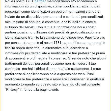
Noi e i nostri 1731
partner
memorizziamo e/o accediamo a
informazioni su un dispositivo, come i cookie, e trattiamo dati
personali, come identificatori univoci e informazioni standard
inviate da un dispositivo per annunci e contenuti personalizzati,
120
misurazione di annunci e contenuti, analisi dell'audience e
sviluppo dei servizi.
Con la tua autorizzazione noi e i nostri
partner possiamo utilizzare dati precisi di geolocalizzazione e
Sono stati installati i primi tre totem (dei cinque previsti)
identificazione tramite la scansione del dispositivo. Puoi fare clic
dotati di
defibrillatore
salvavita. I dispositivi, finanziati
per consentire a noi e ai nostri 1731 partner il trattamento per le
dall'amministrazione comunale, sono stati collocati in aree
finalità sopra descritte. In alternativa puoi accedere a
informazioni più dettagliate e modificare le tue preferenze prima
videosorvegliate ubicate in punti strategici della città che si
di acconsentire o di negare il consenso.
Si rende noto che alcuni
aggiungono ai 15 defibrillatori di proprietà comunale già
trattamenti dei dati personali possono non richiedere il tuo
presenti presso gli uffici pubblici, scuole, impianti sportivi.
consenso, ma hai il diritto di opporti a tale trattamento. Le tue
Per localizzarli, spiegano dal Comune di Terlizzi, basta
preferenze si applicheranno solo a questo sito web. Puoi
scaricare le app "Infocomune" per poter accedere al servizio
modificare le tue preferenze o revocare il consenso in qualsiasi
di geolocalizzazione dei defibrillatori presenti sul territorio
momento tornando su questo sito e facendo clic sul pulsante
comunale.
"Privacy" in fondo alla pagina web.
Sono in corso nel frattempo i corsi di formazione all'uso dei
defibrillatori organizzati dalla
Onlus "Fabio Ruggiero -
Insieme con il cuore
" tenuti da istruttori della associazione