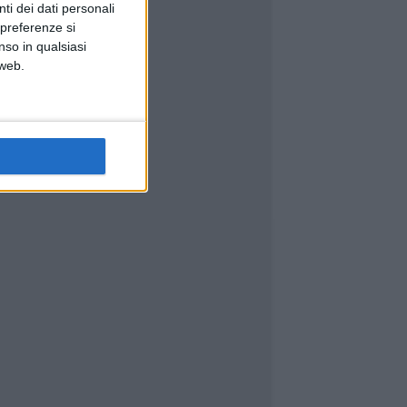
ti dei dati personali
 preferenze si
nso in qualsiasi
 web.