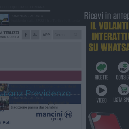
Ù LETTI QUESTA SETTIMANA
DOMENICA 2 AGOSTO
Incidente sulla SP231 tra Terlizzi e Bitonto
DA
TERLIZZI
GIOVEDÌ 6 AGOSTO
APP
A Terlizzi nasce il comitato di Futuro
NIO QUINTO
Nazionale
LUNEDÌ 3 AGOSTO
Gatto senza vita sul marciapiede: macabro
ritrovamento in viale dei Lilium
GIOVEDÌ 6 AGOSTO
Festa Maggiore, il programma del 6 agosto
MARTEDÌ 4 AGOSTO
Mini Carro, una tradizione che guarda al
futuro
DOMENICA 2 AGOSTO
I timonieri incontrano i più piccoli: la
tradizione passa dai bambini