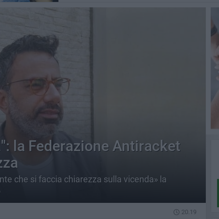
: la Federazione Antiracket
zza
e che si faccia chiarezza sulla vicenda» la
o
20.19