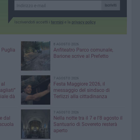
Iscriviti
Iscrivendoti accetti i
termini
e la
privacy policy
8 AGOSTO 2026
 Puglia
Anfiteatro Parco comunale,
Barione scrive al Prefetto
7 AGOSTO 2026
 al
Festa Maggiore 2026, il
agliati”
messaggio del sindaco di
iale dà
Terlizzi alla cittadinanza
7 AGOSTO 2026
e dal
Nella notte tra il 7 e l'8 agosto il
 scuola
Santuario di Sovereto resterà
aperto