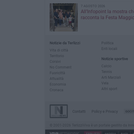
7 AGOSTO 2026
All’Infopoint la mostra ch
racconta la Festa Maggio
Notizie da Terlizzi
Politica
Enti locali
Vita di città
Territorio
Notizie sportive
Corsivi
Calcio
No Comment
Tennis
Fuoricittà
Arti Marziali
Attualità
Vela
Economia
Altri sport
Cronaca
Contatti
Policy e Privacy
GOCI
© 2001-2026 TerlizziViva è un portale gestito da Innov