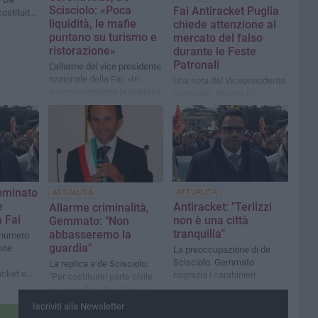
Scisciolo: «Poca
Fai Antiracket Puglia
costituite
liquidità, le mafie
chiede attenzione al
puntano su turismo e
mercato del falso
ristorazione»
durante le Feste
Patronali
L'allarme del vice presidente
nazionale della Fai: «In
Una nota del Vicepresidente
questo momento le imprese
nazionale, Renato De
sono le più esposte al
Scisciolo
rischio usura»
ominato
ATTUALITÀ
ATTUALITÀ
e
Antiracket: "Terlizzi
Allarme criminalità,
a Fai
non è una città
Gemmato: "Non
tranquilla"
abbasseremo la
o numero
guardia"
one
La preoccupazione di de
Scisciolo. Gemmato
La replica a de Scisciolo:
acket e
ringrazia i carabinieri
"Per costituirsi parte civile
occorre che si instauri un
processo, che ancora non
Iscriviti alla Newsletter
c’è"