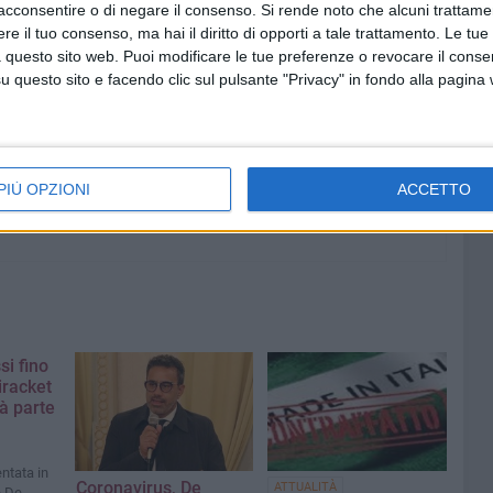
acconsentire o di negare il consenso.
Si rende noto che alcuni trattamen
e il tuo consenso, ma hai il diritto di opporti a tale trattamento. Le tue
8 AGOSTO 2026
 questo sito web. Puoi modificare le tue preferenze o revocare il conse
amma di
Vincenzo Di Palo è il nuovo
questo sito e facendo clic sul pulsante "Privacy" in fondo alla pagina
priore della Confraternita di
Maria SS del Rosario
PIÙ OPZIONI
ACCETTO
si fino
iracket
rà parte
ntata in
Coronavirus, De
ATTUALITÀ
e De