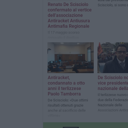
Renato De Scisciolo
Scisciolo, si sono 
confermato al vertice
anche le vittime
dell'associazione
Antiracket Antiusura
Antimafia Regionale
Il 17 maggio scorso
rinnovato il direttivo
Antiracket,
De Scisciolo n
condannato a otto
vice president
anni il terlizzese
nazionale dell
Paolo Tamborra
Il terlizzese nuov
due della Federazi
De Scisciolo: «Due ottimi
Nazionale delle
risultati ottenuti grazie
Associazioni Antir
anche al sacrificio delle
Antiusura
vittime»