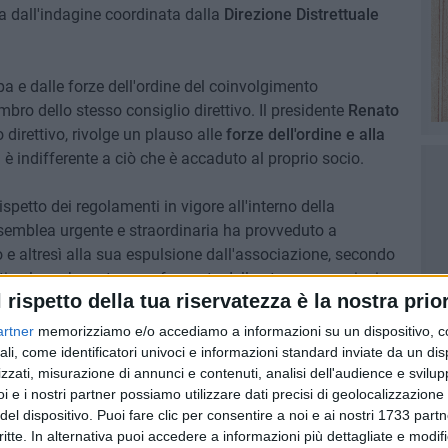
ta dall'indagine coordinata dalla
Direzione Distrettuale
mpa e dalle forze dell'ordine del coinvolgimento
bro dello stesso consiglio direttivo. Il presidente
Renato
 direttivo, rivolge un plauso alle
forze dell'ordine e alla
è indifferente a ciò che è accaduto al proprio socio.
spetto dei regolamenti in vigore all'interno della
ssemblea urgente e straordinaria ha provveduto a
o e altresì alla sua espulsione dall'associazione, secondo
i coloro che entrano a far parte della stessa associazione
l rispetto della tua riservatezza è la nostra prior
artner
memorizziamo e/o accediamo a informazioni su un dispositivo, c
he si faccia chiarezza sulla vicenda»
conferma de
ali, come identificatori univoci e informazioni standard inviate da un di
 di conoscere le motivazioni alla base dell'arresto e si
zzati, misurazione di annunci e contenuti, analisi dell'audience e svilupp
i e i nostri partner possiamo utilizzare dati precisi di geolocalizzazione 
o non getti macchia sull'associazione e il proprio operato.
del dispositivo. Puoi fare clic per consentire a noi e ai nostri 1733 partn
critte. In alternativa puoi accedere a informazioni più dettagliate e modif
ELLE ASSOCIAZIONI ANTIRACKET E ANTIUSURA