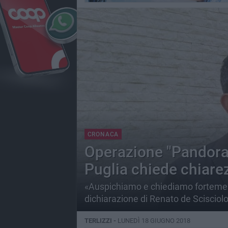
CRONACA
Operazione "Pandora"
Puglia chiede chiare
«Auspichiamo e chiediamo fortement
dichiarazione di Renato de Scisciol
TERLIZZI -
LUNEDÌ 18 GIUGNO 2018