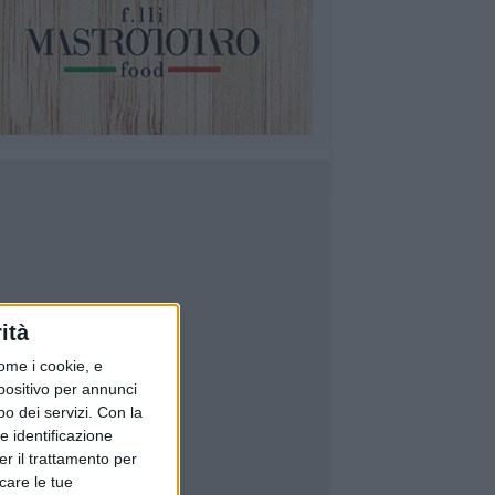
ità
ome i cookie, e
spositivo per annunci
o dei servizi.
Con la
e identificazione
er il trattamento per
icare le tue