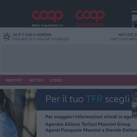
PI
34.5
°C
CIELO SERENO
NOTIZIE 
34°
OGGI MIN
24.5°
MAX
A
TERLIZZI
DIRETTORE
ANTO
IREPORT
METEO
VIDEO