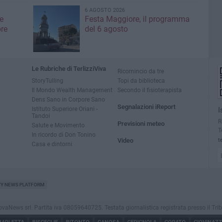
6 AGOSTO 2026
e
Festa Maggiore, il programma
re
del 6 agosto
Le Rubriche di TerlizziViva
Ricomincio da tre
StoryTulling
Topi da biblioteca
Il Mondo Wealth Management
Secondo il fisioterapista
Dens Sano in Corpore Sano
Segnalazioni iReport
Istituto Superiore Oriani -
I
Tandoi
R
Previsioni meteo
Salute e Movimento
T
In ricordo di Don Tonino
Video
t
Casa e dintorni
TY NEWS PLATFORM
aNews srl. Partita iva 08059640725. Testata giornalistica registrata presso il Tribunale