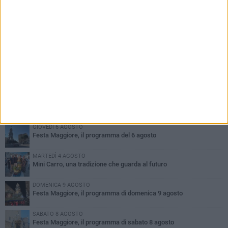
PIÙ LETTI QUESTA SETTIMANA
GIOVEDÌ 6 AGOSTO
A Terlizzi nasce il comitato di Futuro Nazionale
DOMENICA 9 AGOSTO
Si schianta contro la pompa di carburanti sradicando la colonnina
GIOVEDÌ 6 AGOSTO
Festa Maggiore, il programma del 6 agosto
MARTEDÌ 4 AGOSTO
Mini Carro, una tradizione che guarda al futuro
DOMENICA 9 AGOSTO
Festa Maggiore, il programma di domenica 9 agosto
SABATO 8 AGOSTO
Festa Maggiore, il programma di sabato 8 agosto