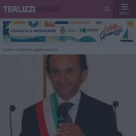
MENU
Home
Notizie e aggiornamenti