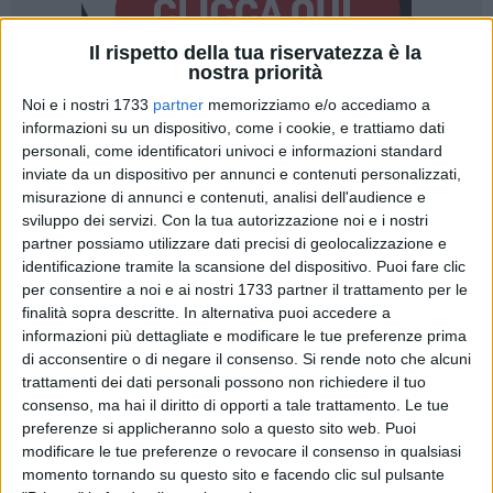
Il rispetto della tua riservatezza è la
nostra priorità
Noi e i nostri 1733
partner
memorizziamo e/o accediamo a
informazioni su un dispositivo, come i cookie, e trattiamo dati
personali, come identificatori univoci e informazioni standard
inviate da un dispositivo per annunci e contenuti personalizzati,
"Lungi da noi sottovalutare qualsiasi fenomeno di
misurazione di annunci e contenuti, analisi dell'audience e
criminalità, anzi...". Il sindaco
Ninni Gemmato
torna sui fatti i
sviluppo dei servizi.
Con la tua autorizzazione noi e i nostri
partner possiamo utilizzare dati precisi di geolocalizzazione e
cronaca delle ultime ore e risponde, seppur non direttamente,
identificazione tramite la scansione del dispositivo. Puoi fare clic
a quanti temono che le massime istituzioni politiche stiano
per consentire a noi e ai nostri 1733 partner il trattamento per le
sottovalutando l'allarme che emerge dalle inchieste. Tra
finalità sopra descritte. In alternativa puoi accedere a
questi ultimi c'è il presidente regionale Antiracket
Renato de
informazioni più dettagliate e modificare le tue preferenze prima
Scisciolo
, il quale su questo è stato molto duro nei confronti
di acconsentire o di negare il consenso.
Si rende noto che alcuni
in particolare dell'amministrazione comunale
trattamenti dei dati personali possono non richiedere il tuo
consenso, ma hai il diritto di opporti a tale trattamento. Le tue
preferenze si applicheranno solo a questo sito web. Puoi
Gemmato sottolinea come "all'indomani dei fatti di cronaca
modificare le tue preferenze o revocare il consenso in qualsiasi
dello scorso giugno, pubblicamente, in Consiglio comunale,
momento tornando su questo sito e facendo clic sul pulsante
abbiamo annunciato la nostra volontà di rivolgerci agli