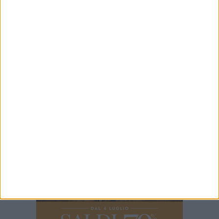
7 AGOSTO 2026
Nella notte tra il 7 e l'8 agosto il Santuario di
Sovereto resterà aperto
7 AGOSTO 2026
All’Infopoint la mostra che racconta la Festa
Maggiore
6 AGOSTO 2026
Festa Maggiore, il programma del 6 agosto