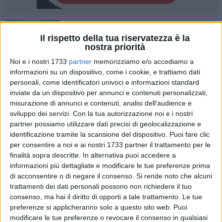
129
Il rispetto della tua riservatezza è la
nostra priorità
È con grande emozione e profondo senso di responsabilità
che annunciamo l'apertura ufficiale della nuova Residenza
Noi e i nostri 1733
partner
memorizziamo e/o accediamo a
informazioni su un dispositivo, come i cookie, e trattiamo dati
Sociale Assistenziale "Madonna del Rosario" a Terlizzi,
personali, come identificatori univoci e informazioni standard
firmata Metropolis Group, ormai riconosciuto punto di
inviate da un dispositivo per annunci e contenuti personalizzati,
riferimento nel settore assistenziale , sanitario e socio-
misurazione di annunci e contenuti, analisi dell'audience e
sanitario in tutta la Regione Puglia.
sviluppo dei servizi.
Con la tua autorizzazione noi e i nostri
partner possiamo utilizzare dati precisi di geolocalizzazione e
"Questa nuova realtà, ci consente di essere ancora più vicini
identificazione tramite la scansione del dispositivo. Puoi fare clic
ai bisogni del territorio, in particolare, alle persone più fragili
per consentire a noi e ai nostri 1733 partner il trattamento per le
finalità sopra descritte. In alternativa puoi accedere a
e alle loro famiglie – dichiara con commozione il Presidente
informazioni più dettagliate e modificare le tue preferenze prima
Dott. Luigi Paparella.
di acconsentire o di negare il consenso.
Si rende noto che alcuni
"Con orgoglio, sacrificio e passione, ci impegniamo ogni
trattamenti dei dati personali possono non richiedere il tuo
giorno per offrire non solo assistenza, ma soprattutto cura e
consenso, ma hai il diritto di opporti a tale trattamento. Le tue
dignità agli anziani che ci vengono affidati."
preferenze si applicheranno solo a questo sito web. Puoi
modificare le tue preferenze o revocare il consenso in qualsiasi