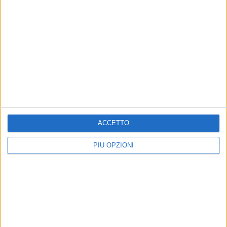
ACCETTO
PIÙ OPZIONI
Altri contenuti a tema