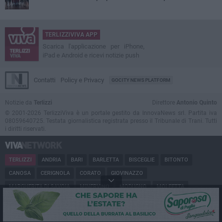
TERLIZZIVIVA APP
Scarica l'applicazione per iPhone,
iPad e Android e ricevi notizie push
Contatti
Policy e Privacy
GOCITY NEWS PLATFORM
Notizie da
Terlizzi
Direttore
Antonio Quinto
© 2001-2026 TerlizziViva è un portale gestito da InnovaNews srl. Partita iva
08059640725. Testata giornalistica registrata presso il Tribunale di Trani. Tutti
i diritti riservati.
TERLIZZI
ANDRIA
BARI
BARLETTA
BISCEGLIE
BITONTO
CANOSA
CERIGNOLA
CORATO
GIOVINAZZO
MARGHERITA DI SAVOIA
MINERVINO
MODUGNO
MOLFETTA
PUGLIA
RUVO
SAN FERDINANDO
SPINAZZOLA
TRANI
TRINITAPOLI