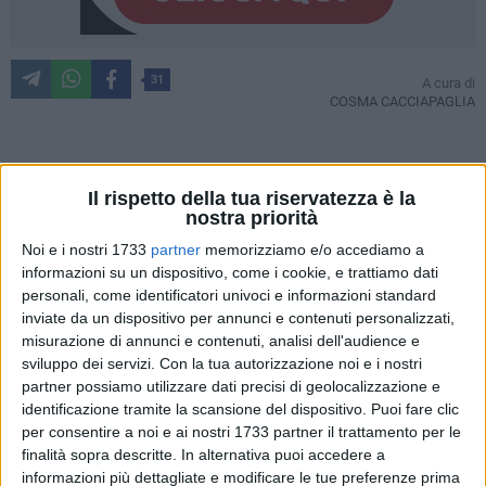
31
A cura di
COSMA CACCIAPAGLIA
Tentato furto allo stadio
Comunale
di Terlizzi. Nella notte fra
Il rispetto della tua riservatezza è la
il 30 aprile e il 1 maggio, intorno all'01.00, all'interno della
nostra priorità
struttura sportiva comunale è scattato l'allarme a causa
Noi e i nostri 1733
partner
memorizziamo e/o accediamo a
della
mancanza di energia elettrica
.
informazioni su un dispositivo, come i cookie, e trattiamo dati
personali, come identificatori univoci e informazioni standard
In realtà era solo l'inizio dell'assalto da parte dei ladri e
inviate da un dispositivo per annunci e contenuti personalizzati,
l'alimentazione elettrica era stata volutamente disattivata.
misurazione di annunci e contenuti, analisi dell'audience e
sviluppo dei servizi.
Con la tua autorizzazione noi e i nostri
Non a caso dopo qualche minuto è scattato un secondo
partner possiamo utilizzare dati precisi di geolocalizzazione e
allarme, quello collegato alla società di vigilanza
Metronotte
identificazione tramite la scansione del dispositivo. Puoi fare clic
s.r.l.
: gli agenti della sorveglianza privata sono accorsi sul
per consentire a noi e ai nostri 1733 partner il trattamento per le
posto in tempo per notare
quattro individui
fuggire
finalità sopra descritte. In alternativa puoi accedere a
dall'ingresso del campo sportivo.
informazioni più dettagliate e modificare le tue preferenze prima