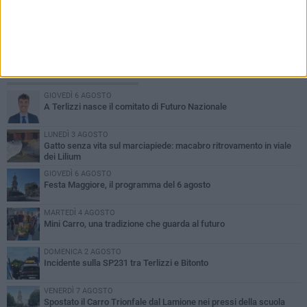
PIÙ LETTI QUESTA SETTIMANA
GIOVEDÌ 6 AGOSTO
A Terlizzi nasce il comitato di Futuro Nazionale
LUNEDÌ 3 AGOSTO
Gatto senza vita sul marciapiede: macabro ritrovamento in viale
dei Lilium
GIOVEDÌ 6 AGOSTO
Festa Maggiore, il programma del 6 agosto
MARTEDÌ 4 AGOSTO
Mini Carro, una tradizione che guarda al futuro
DOMENICA 2 AGOSTO
Incidente sulla SP231 tra Terlizzi e Bitonto
VENERDÌ 7 AGOSTO
Spostato il Carro Trionfale dal Lamione nei pressi della scuola