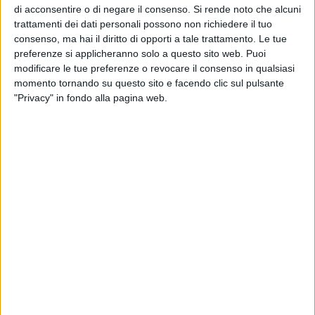
di acconsentire o di negare il consenso.
Si rende noto che alcuni
Entrati per un controllo, gli uomini della Metronotte si sono
trattamenti dei dati personali possono non richiedere il tuo
consenso, ma hai il diritto di opporti a tale trattamento. Le tue
accorti che i ladri avevano tranciato i cavi dalle cassette
preferenze si applicheranno solo a questo sito web. Puoi
elettriche e iniziato
a sfilare i cavi di corrente dall'impianto
modificare le tue preferenze o revocare il consenso in qualsiasi
delle torri che illuminano il campo
. Grazie all'intervento della
momento tornando su questo sito e facendo clic sul pulsante
Metronotte il furto è stato interrotto e i danni lievi, migliaia di
"Privacy" in fondo alla pagina web.
euro i danni provocati se i banditi del rame avessero portato
a termine il colpo.
Sul posto sono intervenuti i
Carabinieri della Tenenza di
Terlizzi
, che hanno effettuato i rilievi e iniziato le indagine
per individuare i malfattori.