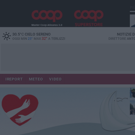
PI
30.5
°C
CIELO SERENO
NOTIZIE 
32°
OGGI MIN
25°
MAX
A
TERLIZZI
DIRETTORE
ANTO
IREPORT
METEO
VIDEO