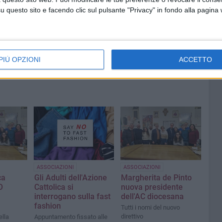
questo sito e facendo clic sul pulsante "Privacy" in fondo alla pagina
PIÙ OPZIONI
ACCETTO
ASSOCIAZIONI
ASSOCIAZIONI
ca
Gli Adulti dell'Azione
Margherita de Pinto
O
Cattolica si
nuova presidente
interrogano sulla fast
dell'AC diocesana
fashion
Tutti i nomi del nuovo
direttivo
ella
Appuntamento fissato alle