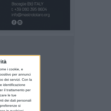
ità
ome i cookie, e
spositivo per annunci
o dei servizi.
Con la
e identificazione
er il trattamento per
icare le tue
ti dei dati personali
 preferenze si
nso in qualsiasi