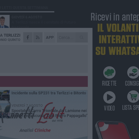
Ù LETTI QUESTA SETTIMANA
GIOVEDÌ 6 AGOSTO
A Terlizzi nasce il comitato di Futuro
Nazionale
DA
TERLIZZI
LUNEDÌ 3 AGOSTO
APP
Gatto senza vita sul marciapiede: macabro
NIO QUINTO
ritrovamento in viale dei Lilium
GIOVEDÌ 6 AGOSTO
Festa Maggiore, il programma del 6 agosto
MARTEDÌ 4 AGOSTO
Mini Carro, una tradizione che guarda al
futuro
DOMENICA 2 AGOSTO
Incidente sulla SP231 tra Terlizzi e Bitonto
VENERDÌ 7 AGOSTO
Spostato il Carro Trionfale dal Lamione nei
pressi della scuola “Don Pietro Pappagallo”