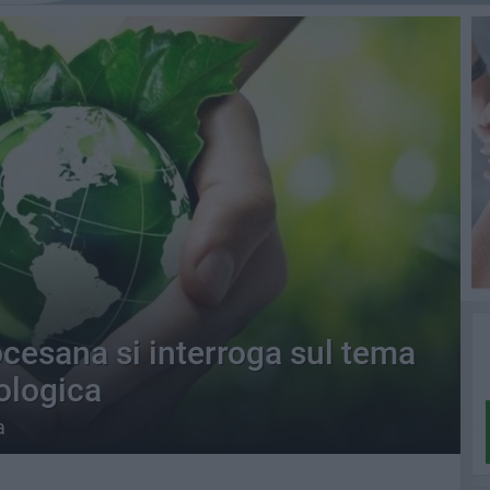
ocesana si interroga sul tema
ologica
a