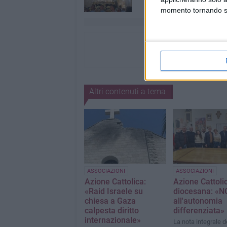
momento tornando su 
Altri contenuti a tema
ASSOCIAZIONI
ASSOCIAZIONI
Azione Cattolica:
Azione Cattoli
«Raid Israele su
diocesana: «N
chiesa a Gaza
all'autonomia
calpesta diritto
differenziata»
internazionale»
La nota integrale d