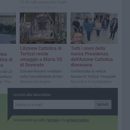
17.30 nella parrocchia Cuore
Immacolato di Maria a
Molfetta
L'Azione Cattolica di
Tutti i nomi della
Terlizzi rende
nuova Presidenza
blea
omaggio a Maria SS
dell'Azione Cattolica
tiva di
di Sovereto
diocesana
ca
Domani Rosario meditato
Confermata al vertice
 dal 23
nella Concattedrale di San
Nunzia Di Terlizzi. Pasquale
ntificio
Michele Arcangelo
Ricciotti è il Coordinatore
le “Pio
della Città dei Fiori
Iscriviti alla Newsletter
Iscriviti
Iscrivendoti accetti i
termini
e la
privacy policy