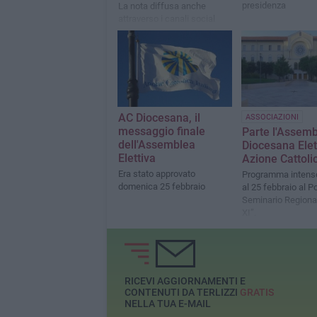
presidenza
La nota diffusa anche
attraverso i canali social
AC Diocesana, il
ASSOCIAZIONI
messaggio finale
Parte l'Assem
dell'Assemblea
Diocesana Elet
Elettiva
Azione Cattoli
Era stato approvato
Programma intenso
domenica 25 febbraio
al 25 febbraio al Po
Seminario Regiona
XI”.
RICEVI AGGIORNAMENTI E
CONTENUTI DA TERLIZZI
GRATIS
NELLA TUA E-MAIL