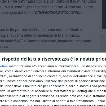
o della 49a Settimana Sociale dei Cattolici Italiani tenutasi
ettuto sul tema "Il pianeta che speriamo. Ambiente, lavoro,
 convegno dal titolo
"CONVERSIONE ECOLOGICA.
orium della parrocchia Cuore Immacolato di Maria di
irca, si avvarrà delle competenze di Maria Panza,
bientale WWF e Santino Mazzotta, Incaricato regionale
olica.
nte ricerca del bene comune, attraverso questo incontro
l rispetto della tua riservatezza è la nostra prior
suo percorso di riflessione e condivisione sullo sviluppo
artner
memorizziamo e/o accediamo a informazioni su un dispositivo, c
un convegno sull'Economia solidale.
ali, come identificatori univoci e informazioni standard inviate da un di
zzati, misurazione di annunci e contenuti, analisi dell'audience e svilupp
i e i nostri partner possiamo utilizzare dati precisi di geolocalizzazione 
del dispositivo. Puoi fare clic per consentire a noi e ai nostri 1733 partn
critte. In alternativa puoi accedere a informazioni più dettagliate e modif
9 AGOSTO 2026
ine di
Festa Maggiore, il programma di
acconsentire o di negare il consenso.
Si rende noto che alcuni trattamen
tedrale
domenica 9 agosto
e il tuo consenso, ma hai il diritto di opporti a tale trattamento. Le tue
 questo sito web. Puoi modificare le tue preferenze o revocare il conse