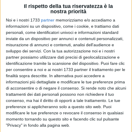
Il rispetto della tua riservatezza è la
nostra priorità
Noi e i nostri 1733
partner
memorizziamo e/o accediamo a
78
informazioni su un dispositivo, come i cookie, e trattiamo dati
personali, come identificatori univoci e informazioni standard
A cura di
GIANLUCA BATTISTA E PAOLO ALBERTO MALERBA
inviate da un dispositivo per annunci e contenuti personalizzati,
misurazione di annunci e contenuti, analisi dell'audience e
sviluppo dei servizi.
Con la tua autorizzazione noi e i nostri
partner possiamo utilizzare dati precisi di geolocalizzazione e
A fuoco una vasta area a Terlizzi, poco distante da
via
identificazione tramite la scansione del dispositivo. Puoi fare clic
Chicoli,
dal comando della
Polizia Locale
e da alcune
per consentire a noi e ai nostri 1733 partner il trattamento per le
abitazioni. Questo pomeriggio, 19 luglio, per cause ancora in
finalità sopra descritte. In alternativa puoi accedere a
via d'accertamento le fiamme si sono sviluppate in una zona
informazioni più dettagliate e modificare le tue preferenze prima
con molte sterpaglie.
di acconsentire o di negare il consenso.
Si rende noto che alcuni
trattamenti dei dati personali possono non richiedere il tuo
consenso, ma hai il diritto di opporti a tale trattamento. Le tue
Sul posto sono giunti i
Vigili del Fuoco del distaccamento di
preferenze si applicheranno solo a questo sito web. Puoi
Molfetta
e la stessa Polizia Locale di Terlizzi che ha
modificare le tue preferenze o revocare il consenso in qualsiasi
provveduto a circoscrivere l'area. Il lavoro dei pompieri è reso
momento tornando su questo sito e facendo clic sul pulsante
difficoltoso dall'allargarsi piuttosto rapido del fronte del
"Privacy" in fondo alla pagina web.
rogo, visibile anche a centinaia di metri di distanza, ma al