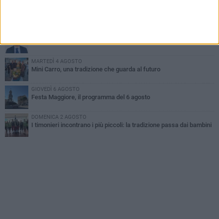
LUNEDÌ 3 AGOSTO
Gatto senza vita sul marciapiede: macabro ritrovamento in viale
dei Lilium
GIOVEDÌ 6 AGOSTO
A Terlizzi nasce il comitato di Futuro Nazionale
MARTEDÌ 4 AGOSTO
Mini Carro, una tradizione che guarda al futuro
GIOVEDÌ 6 AGOSTO
Festa Maggiore, il programma del 6 agosto
DOMENICA 2 AGOSTO
I timonieri incontrano i più piccoli: la tradizione passa dai bambini