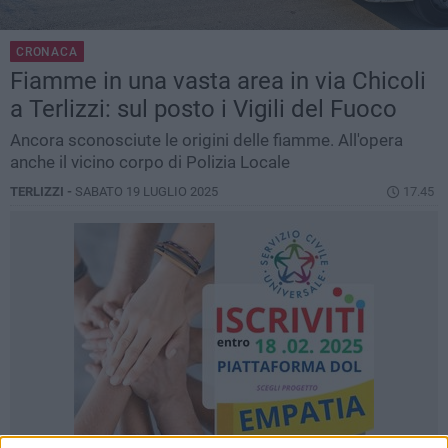
CRONACA
Fiamme in una vasta area in via Chicoli
a Terlizzi: sul posto i Vigili del Fuoco
Ancora sconosciute le origini delle fiamme. All'opera
anche il vicino corpo di Polizia Locale
TERLIZZI -
SABATO 19 LUGLIO 2025
17.45