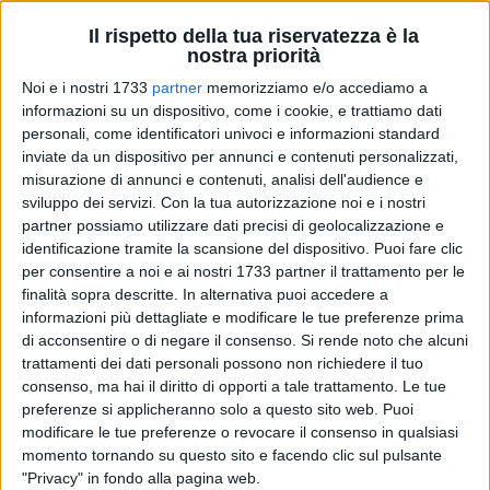
Il rispetto della tua riservatezza è la
A cura di
nostra priorità
LA REDAZIONE
Noi e i nostri 1733
partner
memorizziamo e/o accediamo a
informazioni su un dispositivo, come i cookie, e trattiamo dati
personali, come identificatori univoci e informazioni standard
Un incendio di medie proporzioni è divampato nella tarda
inviate da un dispositivo per annunci e contenuti personalizzati,
serata di sabato 13 giugno in
contrada Piscina La Corte
, nel
misurazione di annunci e contenuti, analisi dell'audience e
sviluppo dei servizi.
Con la tua autorizzazione noi e i nostri
territorio di Terlizzi, a pochi metri dalla strada provinciale
partner possiamo utilizzare dati precisi di geolocalizzazione e
231.
identificazione tramite la scansione del dispositivo. Puoi fare clic
per consentire a noi e ai nostri 1733 partner il trattamento per le
Le fiamme si sono levate pian piano, coprendo di fumo
finalità sopra descritte. In alternativa puoi accedere a
l'area e creando problemi alla visibilità su strada di diversi
informazioni più dettagliate e modificare le tue preferenze prima
automobilisti. Ad allertare i
Vigili del Fuoco del
di acconsentire o di negare il consenso.
Si rende noto che alcuni
Distaccamento di Molfetta
ci hanno pensato gli uomini della
trattamenti dei dati personali possono non richiedere il tuo
consenso, ma hai il diritto di opporti a tale trattamento. Le tue
Metronotte. I pompieri sono riusciti a circoscrivere l'area e
preferenze si applicheranno solo a questo sito web. Puoi
solo dopo le 23.00 sono riusciti a domare le fiamme. Il
modificare le tue preferenze o revocare il consenso in qualsiasi
pericolo maggiore, oltre che per la sicurezza stradale, è stato
momento tornando su questo sito e facendo clic sul pulsante
corso dal proprietario di un campo attiguo in cui sono
"Privacy" in fondo alla pagina web.