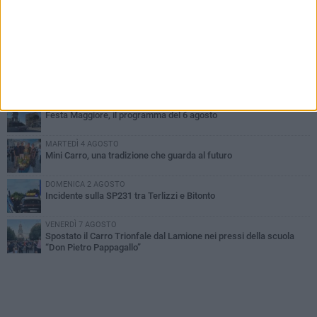
PIÙ LETTI QUESTA SETTIMANA
GIOVEDÌ 6 AGOSTO
A Terlizzi nasce il comitato di Futuro Nazionale
LUNEDÌ 3 AGOSTO
Gatto senza vita sul marciapiede: macabro ritrovamento in viale
dei Lilium
GIOVEDÌ 6 AGOSTO
Festa Maggiore, il programma del 6 agosto
MARTEDÌ 4 AGOSTO
Mini Carro, una tradizione che guarda al futuro
DOMENICA 2 AGOSTO
Incidente sulla SP231 tra Terlizzi e Bitonto
VENERDÌ 7 AGOSTO
Spostato il Carro Trionfale dal Lamione nei pressi della scuola
“Don Pietro Pappagallo”