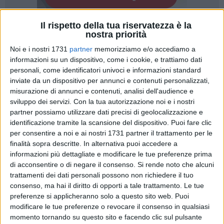
Il rispetto della tua riservatezza è la
nostra priorità
A cura di
PAOLO ALBERTO MALERBA
Noi e i nostri 1731
partner
memorizziamo e/o accediamo a
informazioni su un dispositivo, come i cookie, e trattiamo dati
personali, come identificatori univoci e informazioni standard
inviate da un dispositivo per annunci e contenuti personalizzati,
Partecipazione e clima di condivisione all'assemblea dei
misurazione di annunci e contenuti, analisi dell'audience e
soci della Cooperativa
Agricoltura Progresso S.C.A.
, svoltasi
sviluppo dei servizi.
Con la tua autorizzazione noi e i nostri
il lunedì 2 marzo, per l'approvazione del bilancio e il rinnovo
partner possiamo utilizzare dati precisi di geolocalizzazione e
delle cariche sociali. Un momento significativo per una delle
identificazione tramite la scansione del dispositivo. Puoi fare clic
realtà più importanti dell'agricoltura terlizzese, punto di
per consentire a noi e ai nostri 1731 partner il trattamento per le
finalità sopra descritte. In alternativa puoi accedere a
riferimento per centinaia di produttori del territorio.
informazioni più dettagliate e modificare le tue preferenze prima
di acconsentire o di negare il consenso.
Si rende noto che alcuni
Nel corso dell'incontro il presidente
Pasquale Memola
ha
trattamenti dei dati personali possono non richiedere il tuo
illustrato gli interventi qualitativi messi in campo dalla
consenso, ma hai il diritto di opporti a tale trattamento. Le tue
struttura e l'andamento della campagna olearia appena
preferenze si applicheranno solo a questo sito web. Puoi
conclusa, che ha fatto registrare un dato importante: oltre
modificare le tue preferenze o revocare il consenso in qualsiasi
40mila quintali di olive molite. Numeri che raccontano non
momento tornando su questo sito e facendo clic sul pulsante