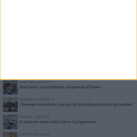
PIÙ LETTI QUESTA SETTIMANA
DOMENICA 2 AGOSTO
Incidente sulla SP231 tra Terlizzi e Bitonto
LUNEDÌ 3 AGOSTO
Gatto senza vita sul marciapiede: macabro ritrovamento in viale
dei Lilium
MARTEDÌ 4 AGOSTO
Mini Carro, una tradizione che guarda al futuro
DOMENICA 2 AGOSTO
I timonieri incontrano i più piccoli: la tradizione passa dai bambini
SABATO 1 AGOSTO
A Sovereto rivive il Mini Carro: il programma
GIOVEDÌ 30 LUGLIO