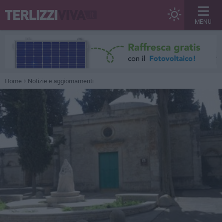
MENU
Home
Notizie e aggiornamenti