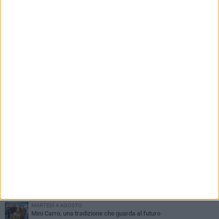
PIÙ LETTI QUESTA SETTIMANA
GIOVEDÌ 6 AGOSTO
A Terlizzi nasce il comitato di Futuro Nazionale
LUNEDÌ 3 AGOSTO
Gatto senza vita sul marciapiede: macabro ritrovamento in viale
dei Lilium
GIOVEDÌ 6 AGOSTO
Festa Maggiore, il programma del 6 agosto
MARTEDÌ 4 AGOSTO
Mini Carro, una tradizione che guarda al futuro