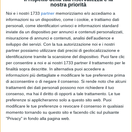
nostra priorità
Noi e i nostri 1733
partner
memorizziamo e/o accediamo a
informazioni su un dispositivo, come i cookie, e trattiamo dati
personali, come identificatori univoci e informazioni standard
inviate da un dispositivo per annunci e contenuti personalizzati,
misurazione di annunci e contenuti, analisi dell'audience e
sviluppo dei servizi.
Con la tua autorizzazione noi e i nostri
E' sotto gli occhi di tutti la situazione di
degrado del cimitero
partner possiamo utilizzare dati precisi di geolocalizzazione e
comunale
. Alcune aree sono completamente abbandonate,
identificazione tramite la scansione del dispositivo. Puoi fare clic
piene di sporcizia ed accumulo di rifiuti. Molti cittadini
per consentire a noi e ai nostri 1733 partner il trattamento per le
hanno segnalato anche lo stato di abbandono in cui versano
finalità sopra descritte. In alternativa puoi accedere a
diversi loculi. Una situazione lamentata in consiglio
informazioni più dettagliate e modificare le tue preferenze prima
comunale dal consigliere comunale di maggioranza
di acconsentire o di negare il consenso.
Si rende noto che alcuni
Pasquale Adamo
e già affrontata in una precedente
trattamenti dei dati personali possono non richiedere il tuo
consenso, ma hai il diritto di opporti a tale trattamento. Le tue
interrogazione consiliare dal capogruppo del Partito
preferenze si applicheranno solo a questo sito web. Puoi
Democratico
Michelangelo De Chirico
, che aveva già più
modificare le tue preferenze o revocare il consenso in qualsiasi
volte segnalato quelle criticità all'amministrazione
momento tornando su questo sito e facendo clic sul pulsante
Gemmato. Già a giugno 2014, De Chirico aveva fatto notare
"Privacy" in fondo alla pagina web.
al sindaco le condizioni di carente stato di manutenzione e
cura del camposanto. Da allora nulla sembra essere