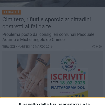
ATTUALITÀ
Cimitero, rifiuti e sporcizia: cittadini
costretti al fai da te
Problema posto dai consiglieri comunali Pasquale
Adamo e Michelangelo de Chirico
TERLIZZI -
MARTEDÌ 15 MARZO 2016
9.50
Il rispetto della tua riservatezza è la